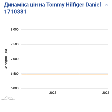
Динаміка цін на Tommy Hilfiger Daniel
1710381
 600
 500
 500
 000
8 000
7 500
Середня ціна
6 000
7 000
6 500
6 000
2024
2027
2025
2026
L