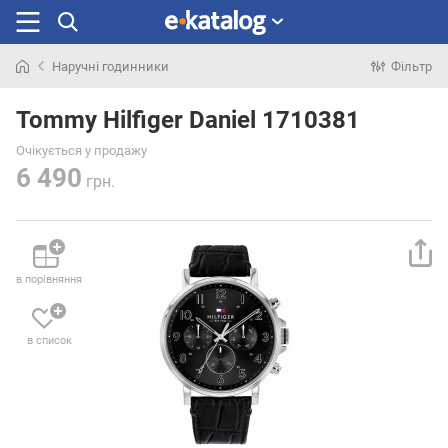
Наручні годинники
Фільтр
Шукали
раніше
Tommy Hilfiger Daniel 1710381
Очікується у продажу
6 490
грн.
в порівняння
в список