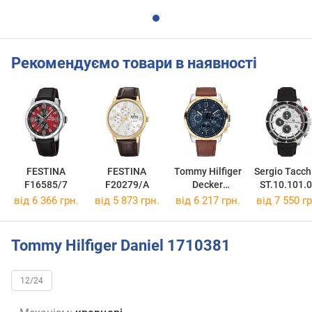
Рекомендуємо товари в наявності
FESTINA
FESTINA
Tommy Hilfiger
Sergio Tacch
F16585/7
F20279/A
Decker
ST.10.101.
1791561
від 6 366 грн.
від 5 873 грн.
від 6 217 грн.
від 7 550 гр
Tommy Hilfiger Daniel 1710381
12/24