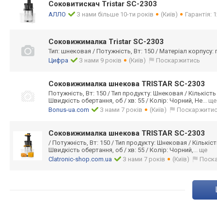
Соковитискач Tristar SC-2303
АЛЛО
З нами більше 10-ти років
(Київ)
Гарантія: 1
Соковижималка Tristar SC-2303
Тип: шнековая / Потужність, Вт: 150 / Матеріал корпусу:
Цифра
З нами 9 років
(Київ)
Поскаржитись
Соковижималка шнекова TRISTAR SC-2303
Потужність, Вт: 150 / Тип продукту: Шнековая / Кількість
Швидкість обертання, об / хв: 55 / Колір: Чорний, Не
... ще
Bonus-ua.com
З нами 7 років
(Київ)
Поскаржити
Соковижималка шнекова TRISTAR SC-2303
/ Потужність, Вт: 150 / Тип продукту: Шнековая / Кількіс
Швидкість обертання, об / хв: 55 / Колір: Чорний,
... ще
Clatronic-shop.com.ua
З нами 7 років
(Київ)
Поск