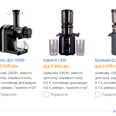
sto JEG-1500S
Eldom PJ-350
Grunhelm G
2 559 грн.
від 3 462 грн.
від 2 699 г
ова, 200 Вт, ємність
шнекова, 250 Вт, ємність
шнекова, 150
соку: окремостояча,
для соку: окремостояча,
для соку: ок
л, контейнер для макухи
0.5 л, контейнер для макухи
0.7 л, конте
л, реверс, "крапля-стоп"
0.6 л, реверс, "крапля-стоп"
0.7 л, реверс
порівняти
порівняти
порівн
К