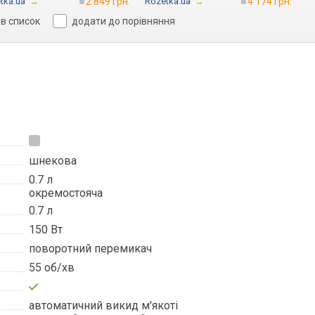
tka.ua
→
2 849 грн.
Rozetka.ua
→
4 174 грн.
в список
додати до порівняння
шнекова
0.7 л
окремостояча
0.7 л
150 Вт
поворотний перемикач
55 об/хв
автоматичний викид м'якоті