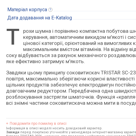
Матеріал
корпуса
Дата додавання на E-Katalog
Т
рохи шумна і порівняно компактна побутова шнекова соковитискач з простою системою електромеханічного
керування, автоматичним викидом м'якоті і си
цінової категорії, орієнтований на вимогливих
максимальним вмістом вітамінів. На відміну ві
соку відбувається за рахунок механічного роздавлюва
яке ефективно затримує м'якоть.
Завдяки цьому принципу соковитискач TRISTAR SC-2303
повітря, максимально зберігаючи корисні властивості
щільних продуктів забезпечує електродвигун постійно
довговічним редуктором. Передбачена одна швидкість
розблокування застрягли шматочків. Функція «крапля
всі знімні частини соковитискача можна мити в посуд
Повідомити про помилку в описі
Інформація в описі моделі носить довідковий характер.
Завжди
перед покупкою уточнюйте у менеджера інтернет-магазину характе