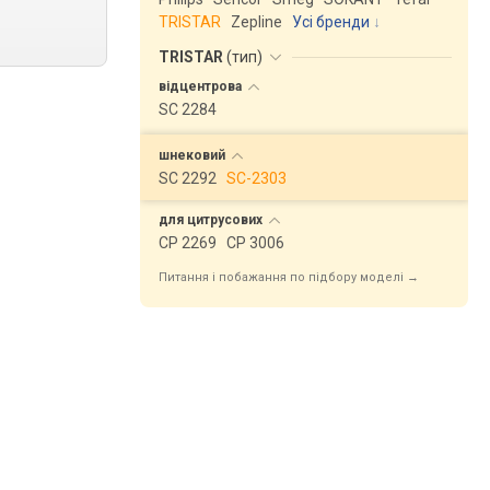
TRISTAR
Zepline
Усі бренди
TRISTAR
(
тип
)
відцентрова
SC 2284
шнековий
SC 2292
SC-2303
для
цитрусових
CP 2269
CP 3006
Питання і побажання по підбору моделі →