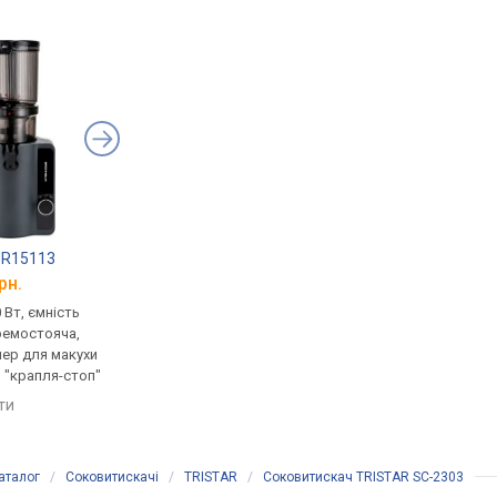
JR15113
Lund 67840
Ardesto JEG-1330S
рн.
від 3 296 грн.
від 2 435 грн.
 Вт, ємність
шнекова, 150 Вт, ємність
шнекова, 200 Вт, ємн
ремостояча,
для соку: окремостояча, 1 л,
для соку: окремосто
йнер для макухи
контейнер для макухи 1 л,
0.6 л, контейнер для
, "крапля-стоп"
реверс, "крапля-стоп"
0.6 л, реверс, "крапл
яти
порівняти
порівняти
аталог
/
Соковитискачі
/
TRISTAR
/
Соковитискач TRISTAR SC-2303