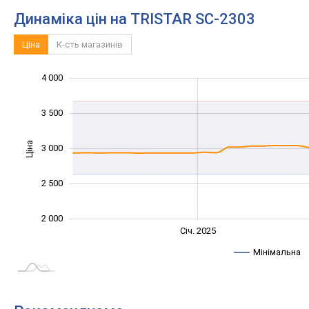
Динаміка цін на TRISTAR SC-2303
Ціна
К-сть магазинів
4 000
1 000
1 500
4 500
3 500
Ціна
3 000
2 000
2 500
2 000
Січ. 2027
Лип.
Січ. 2025
L
Мінімальна