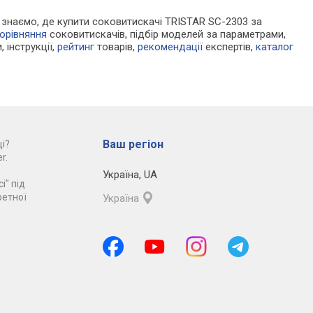
Ми знаємо, де купити соковитискачі TRISTAR SC-2303 за
орівняння
соковитискачів, підбір моделей за параметрами,
, інструкції,
рейтинг
товарів,
рекомендації
експертів,
каталог
Ваш регіон
і?
r.
Україна
,
UA
і" під
ретної
Україна