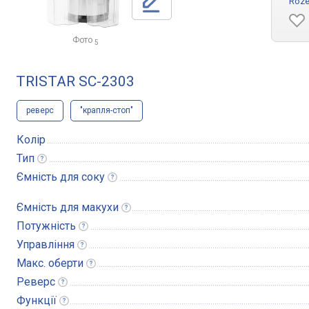
Roze
Фото
5
TRISTAR SC-2303
реверс
"крапля-стоп"
Колір
Тип
Ємність для
соку
Ємність для
макухи
Потужність
Управління
Макс.
оберти
Реверс
Функції