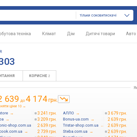
тільки соковитискачі
обутова техніка
Клімат
Дім
Дитячі товари
Авто
AR
303
ПИТАННЯ
КОРИСНЕ
2
Я
2 639
4 174
грн.
до
вняти ціни
→
10
store
→
3 241 грн.
АЛЛО
→
3 679 грн.
ра
→
3 209 грн.
Bonus-ua.com
→
2 639 грн.
ronic-shop.com.ua
→
2 639 грн.
Tristar-shop.com.ua
→
2 639 грн.
icook.com.ua
→
2 739 грн.
Steba.com.ua
→
2 639 грн.