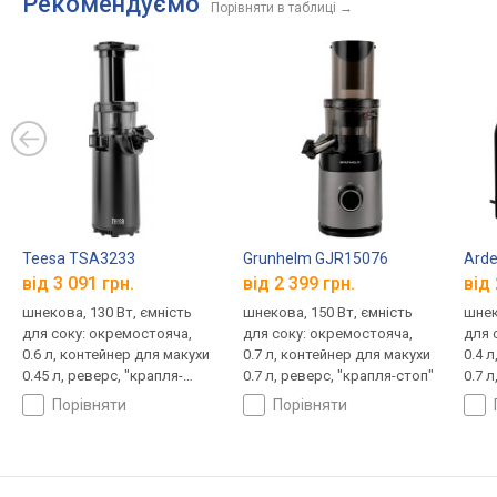
Рекомендуємо
Порівняти в таблиці
→
Teesa TSA3233
Grunhelm GJR15076
Arde
від 3 091 грн.
від 2 399 грн.
від 
шнекова, 130 Вт, ємність
шнекова, 150 Вт, ємність
шнек
для соку: окремостояча,
для соку: окремостояча,
для 
0.6 л, контейнер для макухи
0.7 л, контейнер для макухи
0.4 
0.45 л, реверс, "крапля-
0.7 л, реверс, "крапля-стоп"
0.7 
стоп"
порівняти
порівняти