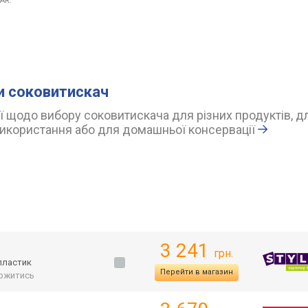
AR.
и соковитискач
 щодо вибору соковитискача для різних продуктів, д
икористання або для домашньої консервації
3 241
грн.
 пластик
Перейти в магазин
ржитись