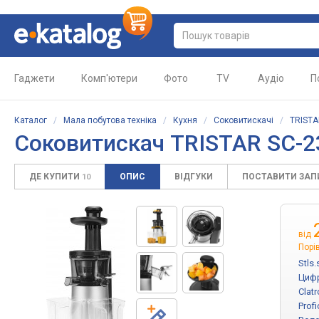
Гаджети
Комп'ютери
Фото
TV
Аудіо
П
Каталог
/
Мала побутова техніка
/
Кухня
/
Соковитискачі
/
TRIST
Соковитискач TRISTAR SC-2
ДЕ КУПИТИ
ОПИС
ВІДГУКИ
ПОСТАВИТИ ЗА
10
від
Порі
Stls.
Циф
Clat
Prof