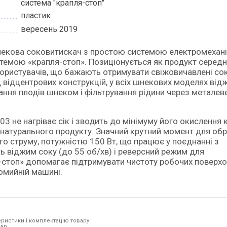
система "крапля-стоп"
пластик
вересень 2019
стемою «крапля-стоп». Позиціонується як продукт середн
 користувачів, що бажають отримувати свіжовичавлені со
д відцентрових конструкцій, у всіх шнекових моделях від
ння плодів шнеком і фільтрування рідини через металеве
 не нагріває сік і зводить до мінімуму його окислення 
 натурального продукту. Значний крутний момент для об
го струму, потужністю 150 Вт, що працює у поєднанні з
 віджим соку (до 55 об/хв) і реверсний режим для
-стоп» допомагає підтримувати чистоту робочих поверхо
омийній машині.
ристики і комплектацію товару