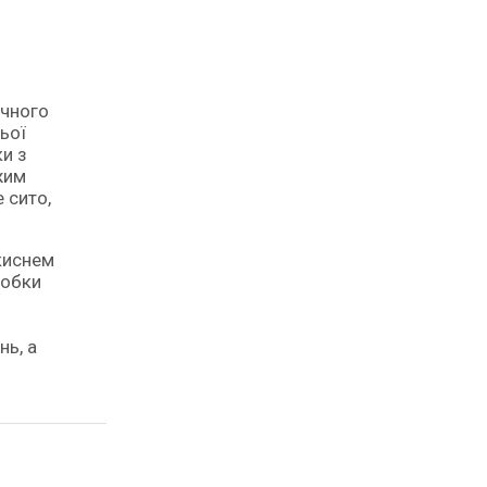
ьої
ки з
жим
 сито,
киснем
робки
нь, а