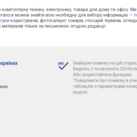
 і комп'ютерну техніку, електроніку, товари для дому та офісу. 
каталозі можна знайти всю необхідну для вибору інформацію —
п
дгуки
користувачів, фотогалереї товарів, глосарій термінів, огляди
 матеріалів тільки за письмовою згодою редакції.
 країнах
Знайшли помилку на цій сторінц
Виділіть її та натисніть Ctrl+Ente
Або скористайтеся функцією
"Повідомити про помилку в опис
анія
таблицею з параметрами конк
моделі.