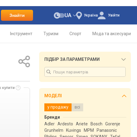
UA
Знайти
Україна
Увійти
Інструмент
Туризм
Спорт
Мода та аксесуари
ПІДБІР ЗА ПАРАМЕТРАМИ
к купити
МОДЕЛІ
у продажу
всі
Бренди
Adler
Ardesto
Ariete
Bosch
Gorenje
Grunhelm
Kuvings
MPM
Panasonic
Philips
Sencor
Smeg
SOKANY
Tefal