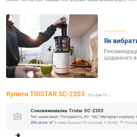
Каталог TRISTAR 2026
- новинки, хіти продажів і найактуальніші моделі TRIST
Як вибрат
Рекомендації
щоденного в
Купити TRISTAR SC-2303
Усі ціни 10
→
Соковижималка Tristar SC-2303
Тип: шнековая / Потужність, Вт: 150 / Матеріал корпусу:
Stls.store
З нами більше 10-ти років
(Київ)
Поска