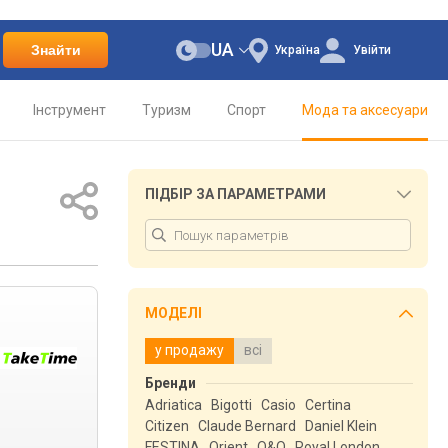
UA
Знайти
Україна
Увійти
Інструмент
Туризм
Спорт
Мода та аксесуари
ПІДБІР ЗА ПАРАМЕТРАМИ
МОДЕЛІ
у продажу
всі
Бренди
Adriatica
Bigotti
Casio
Certina
Citizen
Claude Bernard
Daniel Klein
FESTINA
Orient
Q&Q
Royal London