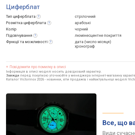
Циферблат
Тип
циферблата
стрілочний
Розмітка
циферблата
арабські
Колір
чорний
Підсвічування
люмінесцентне покриття
Функції та
можливості
дата (число місяця)
хронограф
Повідомити про помилку в описі
Інформація в описі моделі носить довідковий характер.
Завжди
перед покупкою уточнюйте у менеджера інтернет-магазину характе
Каталог Victorinox 2026
- новинки, хіти продажів і найактуальніші моделі Victo
Все, що в
Види сучасно