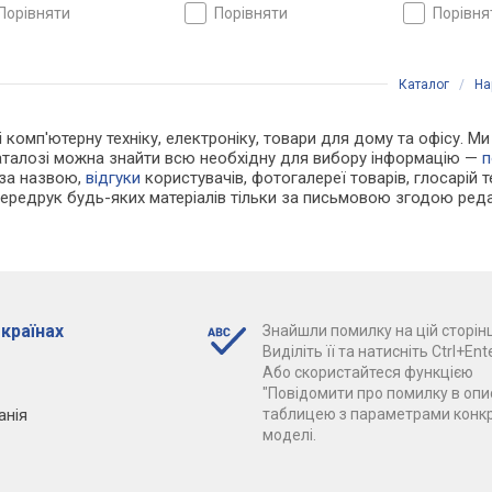
Швейцарія
порівняти
порівняти
порівн
Каталог
/
На
 і комп'ютерну техніку, електроніку, товари для дому та офісу. М
каталозі можна знайти всю необхідну для вибору інформацію —
п
 за назвою,
відгуки
користувачів, фотогалереї товарів, глосарій те
Передрук будь-яких матеріалів тільки за письмовою згодою реда
 країнах
Знайшли помилку на цій сторінц
Виділіть її та натисніть Ctrl+Ente
Або скористайтеся функцією
"Повідомити про помилку в опис
анія
таблицею з параметрами конк
моделі.