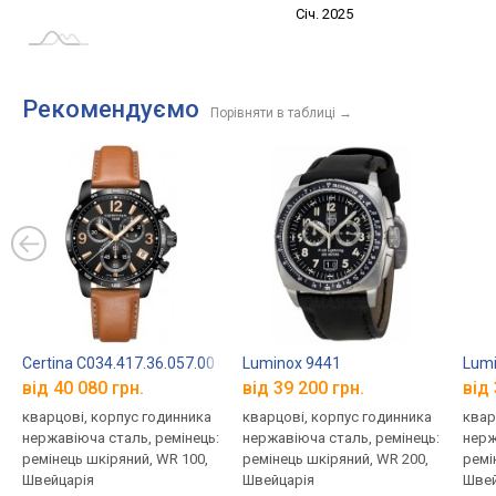
Січ. 2027
Лип.
Січ. 2025
L
Рекомендуємо
Порівняти в таблиці
→
Certina C034.417.36.057.00
Luminox 9441
Lumi
від 40 080 грн.
від 39 200 грн.
від 
кварцові, корпус годинника
кварцові, корпус годинника
квар
нержавіюча сталь, ремінець:
нержавіюча сталь, ремінець:
нерж
ремінець шкіряний, WR 100,
ремінець шкіряний, WR 200,
ремі
Швейцарія
Швейцарія
Швей