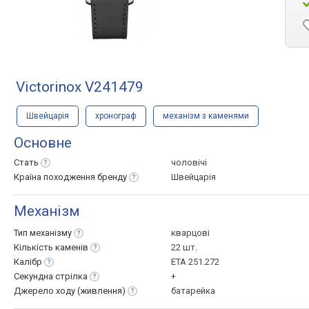
Victorinox V241479
Швейцарія
хронограф
механізм з каменями
Основне
Стать
чоловічі
Країна походження
бренду
Швейцарія
Механізм
Тип
механізму
кварцові
Кількість
каменів
22 шт.
Калібр
ЕТА 251.272
Секундна
стрілка
+
Джерело ходу
(живлення)
батарейка