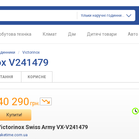
тільки наручні годинники
обутова техніка
Клімат
Дім
Дитячі товари
Авто
одинники
/
Victorinox
ox V241479
ИТАННЯ
КОРИСНЕ
40 290
грн.
Купити!
Victorinox Swiss Army VX-V241479
aketime.com.ua