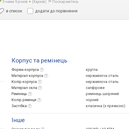
З нами 9 років
(Харків)
Поскаржитись
в список
додати до порівняння
Корпус та ремінець
Форма
корпуса
кругла
Матеріал
корпуса
нержавіюча сталь
Колір
корпуса
нержавіюча сталь
Матеріал
скла
сапфірове
Ремінець
ремінець шкіряний
Колір
ремінця
чорний
Застібка
класична (з пряжкою)
Інше