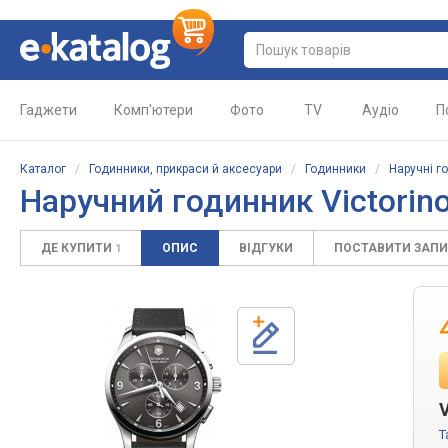
Гаджети
Комп'ютери
Фото
TV
Аудіо
П
Каталог
/
Годинники, прикраси й аксесуари
/
Годинники
/
Наручні г
Наручний годинник Victorin
ДЕ КУПИТИ
ОПИС
ВІДГУКИ
ПОСТАВИТИ ЗАП
1
T