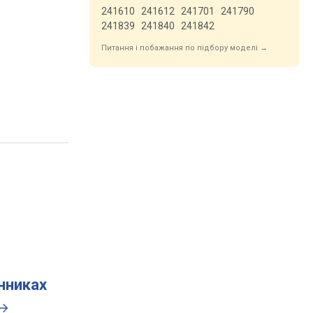
241610
241612
241701
241790
241839
241840
241842
Питання і побажання по підбору моделі →
инниках