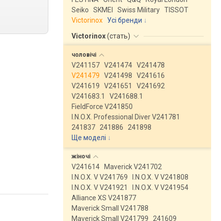
Seiko
SKMEI
Swiss Military
TISSOT
Victorinox
Усі бренди
Victorinox
(
стать
)
чоловічі
V241157
V241474
V241478
V241479
V241498
V241616
V241619
V241651
V241692
V241683.1
V241688.1
FieldForce V241850
I.N.O.X. Professional Diver V241781
241837
241886
241898
Ще моделі
↓
жіночі
V241614
Maverick V241702
I.N.O.X. V V241769
I.N.O.X. V V241808
I.N.O.X. V V241921
I.N.O.X. V V241954
Alliance XS V241877
Maverick Small V241788
Maverick Small V241799
241609