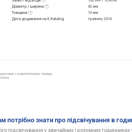
Захист від
води
100 WR / 10 ATM
Діаметр /
ширина
42 мм
Товщина
10 мм
Дата додавання на E-Katalog
травень 2016
ристики і комплектацію товару
rinox.
ам потрібно знати про підсвічування в год
го підсвічування у звичайних і розумних годинниках