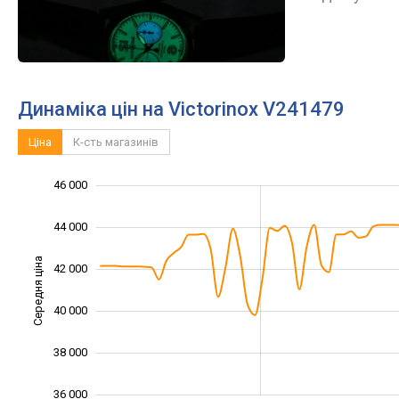
Динаміка цін на Victorinox V241479
Ціна
К-сть магазинів
46 000
32 000
34 000
48 000
44 000
Середня ціна
42 000
36 000
40 000
38 000
36 000