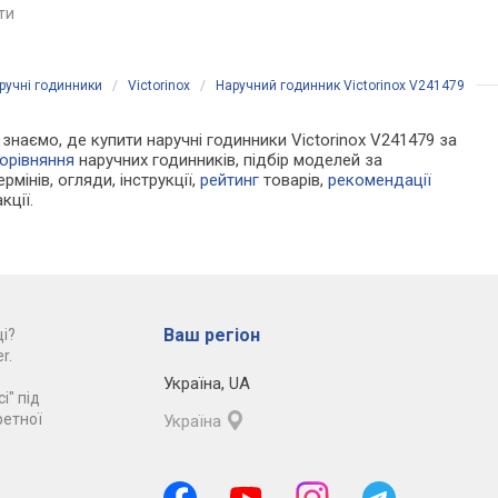
яти
порівняти
порівняти
ручні годинники
/
Victorinox
/
Наручний годинник Victorinox V241479
и знаємо, де купити наручні годинники Victorinox V241479 за
орівняння
наручних годинників, підбір моделей за
рмінів, огляди, інструкції,
рейтинг
товарів,
рекомендації
кції.
Ваш регіон
і?
r.
Україна
,
UA
і" під
ретної
Україна