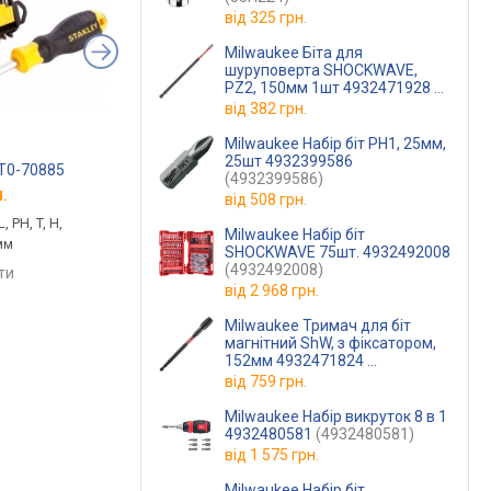
від
325 грн.
Milwaukee Біта для
шуруповерта SHOCKWAVE,
PZ2, 150мм 1шт 4932471928
(4932471928)
від
382 грн.
Milwaukee Набір біт PH1, 25мм,
25шт 4932399586
HT0-70885
TOPTUL GCAD3801
Milwaukee 4932480
(4932399586)
.
від 2 734 грн.
від 2 075 грн.
від
508 грн.
, PH, T, H,
біти 14 шт., T, H, довжина
торцьових головок 1
Milwaukee Набір біт
мм
19.5 мм, торцьових головок
6-гранні, ударные /
SHOCKWAVE 75шт. 4932492008
18 шт., 6-гранні, Torx, в
торсионные, в компл
(4932492008)
яти
комплекті: ключ тріскачка,
перехідник, подовжу
від
2 968 грн.
вороток, подовжувач,
карданний шарнір, к
порівняти
порівняти
Milwaukee Тримач для біт
карданний шарнір, кейс
магнітний ShW, з фіксатором,
152мм 4932471824
(4932471824)
від
759 грн.
Milwaukee Набір викруток 8 в 1
4932480581
(4932480581)
від
1 575 грн.
Milwaukee Набір біт