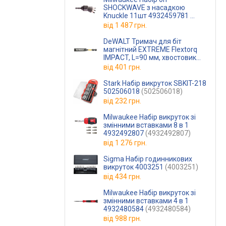
SHOCKWAVE з насадкою
Knuckle 11шт 4932459781
(4932459781)
від
1 487 грн.
DeWALT Тримач для біт
магнітний EXTREME Flextorq
IMPACT, L=90 мм, хвостовик
1/4", 6.35 мм DT7523
(DT7523)
від
401 грн.
Stark Набір викруток SBKIT-218
502506018
(502506018)
від
232 грн.
Milwaukee Набір викруток зі
змінними вставками 8 в 1
4932492807
(4932492807)
від
1 276 грн.
Sigma Набір годинникових
викруток 4003251
(4003251)
від
434 грн.
Milwaukee Набір викруток зі
змінними вставками 4 в 1
4932480584
(4932480584)
від
988 грн.