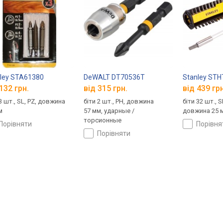
ley STA61380
DeWALT DT70536T
Stanley ST
132 грн.
від 315 грн.
від 439 грн
3 шт., SL, PZ, довжина
біти 2 шт., PH, довжина
біти 32 шт., SL
м
57 мм, ударные /
довжина 25 
торсионные
порівняти
порівн
порівняти