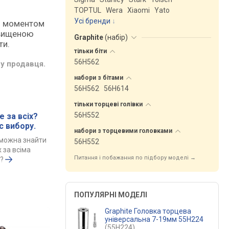
TOPTUL
Wera
Xiaomi
Yato
Усі бренди
им моментом
двищеною
Graphite
(
набір
)
ти.
тільки
біти
56H562
у продавця.
набори з
бітами
56H562
56H614
тільки торцеві
голівки
56H552
 за всіх?
с вибору.
набори з торцевими
головками
 можна знайти
56H552
 за всіма
Питання і побажання по підбору моделі →
?
ПОПУЛЯРНІ МОДЕЛІ
Graphite Головка торцева
універсальна 7-19мм 55H224
(55H224)