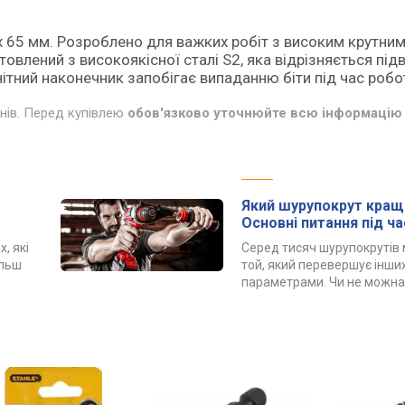
x 65 мм. Розроблено для важких робіт з високим крутн
товлений з високоякісної сталі S2, яка відрізняється пі
ітний наконечник запобігає випаданню біти під час робо
инів. Перед купівлею
обов'язково уточнюйте всю інформацію 
Який шурупокрут краще
Основні питання під ча
, які
Серед тисяч шурупокрутів
ільш
той, який перевершує інших
параметрами. Чи не можна