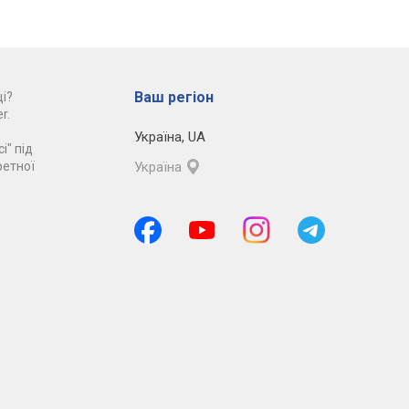
Ваш регіон
і?
r.
Україна
,
UA
і" під
ретної
Україна