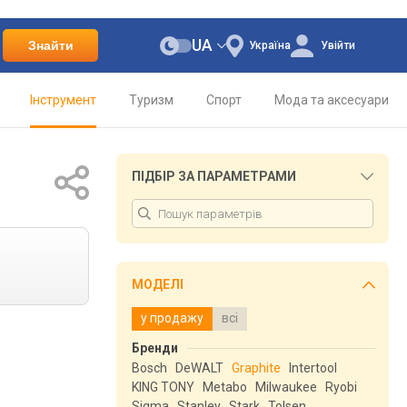
UA
Знайти
Україна
Увійти
Інструмент
Туризм
Спорт
Мода та аксесуари
ПІДБІР ЗА ПАРАМЕТРАМИ
МОДЕЛІ
у продажу
всі
Бренди
Bosch
DeWALT
Graphite
Intertool
KING TONY
Metabo
Milwaukee
Ryobi
Sigma
Stanley
Stark
Tolsen