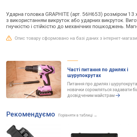
Ударна головка GRAPHITE (арт. 56H653) розміром 13 
з використанням викруток або ударних викруток. Виго
гнучкістю і стійкістю до механічних пошкоджень. Магн
Опис товару сформовано на базі даних з інтернет-магаз
Часті питання по дрилях і
шурупокрутах
Питання про дрилях і шурупокрутах
новачки соромляться задавати б
досвідченим майстрам
Рекомендуємо
Порівняти в таблиці
→