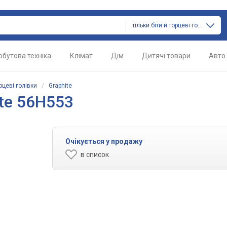
тільки біти й торцеві голівки
обутова техніка
Клімат
Дім
Дитячі товари
Авто
орцеві голівки
/
Graphite
ite 56H553
Очікується у продажу
в список