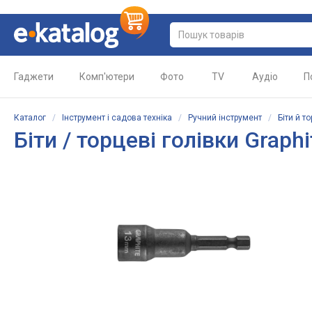
Гаджети
Комп'ютери
Фото
TV
Аудіо
П
Каталог
/
Інструмент і садова техніка
/
Ручний інструмент
/
Біти й т
Біти / торцеві голівки Graph