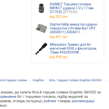
DeWALT Торцева головка
IMPACT ударна 1/2 х 17 мм
DT7535
(DT7535)
від
323 грн.
Sigma Набір викруток ударно-
поворотна з бітами 8шт CRV
(4004011) 4004011
(пластик кейс)
від
401 грн.
Milwaukee Тримач для біт
магнітний ShW, з фіксатором,
73мм 4932459398
(4932459398)
від
490 грн.
іти й торцеві голівки
/
Graphite
/
Біти / торцеві голівки Graphite 56H553
 знаємо, де купити біти й торцеві голівки Graphite 56H553 за
орівняння
біт / торцевих головок, підбір моделей за
рмінів, огляди, інструкції,
рейтинг
товарів,
рекомендації
кції.