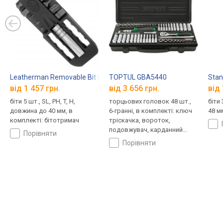
Leatherman Removable Bit Driver 931012
TOPTUL GBA5440
Stan
від 1 457 грн.
від 3 656 грн.
від 
біти 5 шт., SL, PH, T, H,
торцьових головок 48 шт.,
біти 
довжина до 40 мм, в
6-гранні, в комплекті: ключ
48 м
комплекті: бітотримач
тріскачка, вороток,
подовжувач, карданний
порівняти
шарнір, кейс
порівняти