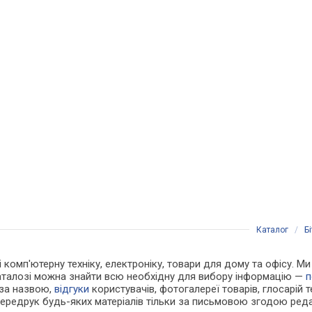
Каталог
/
Б
і комп'ютерну техніку, електроніку, товари для дому та офісу. Ми
каталозі можна знайти всю необхідну для вибору інформацію —
п
 за назвою,
відгуки
користувачів, фотогалереї товарів, глосарій те
Передрук будь-яких матеріалів тільки за письмовою згодою реда