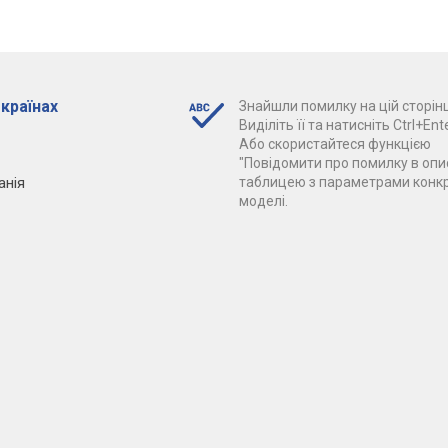
 країнах
Знайшли помилку на цій сторінц
Виділіть її та натисніть Ctrl+Ente
Або скористайтеся функцією
"Повідомити про помилку в опис
анія
таблицею з параметрами конк
моделі.