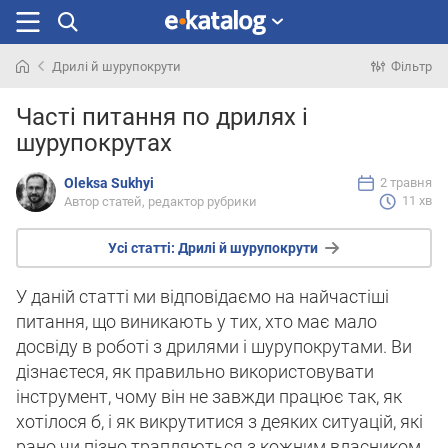
Дрилі й шурупокрути
Фільтр
Шукали
Часті питання по дрилях і
раніше
шурупокрутах
Oleksa Sukhyi
2 травня
11 хв
Автор статей, редактор рубрики
Усі статті:
Дрилі й шурупокрути
У даній статті ми відповідаємо на найчастіші
питання, що виникають у тих, хто має мало
досвіду в роботі з дрилями і шурупокрутами. Ви
дізнаєтеся, як правильно використовувати
інструмент, чому він не завжди працює так, як
хотілося б, і як викрутитися з деяких ситуацій, які
рано чи пізно трапляються з кожним власником