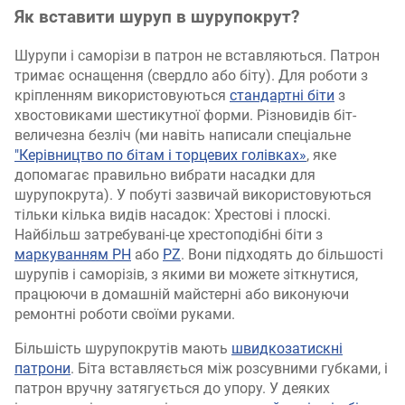
Як вставити шуруп в шурупокрут?
Шурупи і саморізи в патрон не вставляються. Патрон
тримає оснащення (свердло або біту). Для роботи з
кріпленням використовуються
стандартні біти
з
хвостовиками шестикутної форми. Різновидів біт-
величезна безліч (ми навіть написали спеціальне
"Керівництво по бітам і торцевих голівках»
, яке
допомагає правильно вибрати насадки для
шурупокрута). У побуті зазвичай використовуються
тільки кілька видів насадок: Хрестові і плоскі.
Найбільш затребувані-це хрестоподібні біти з
маркуванням PH
або
PZ
. Вони підходять до більшості
шурупів і саморізів, з якими ви можете зіткнутися,
працюючи в домашній майстерні або виконуючи
ремонтні роботи своїми руками.
Більшість шурупокрутів мають
швидкозатискні
патрони
. Біта вставляється між розсувними губками, і
патрон вручну затягується до упору. У деяких