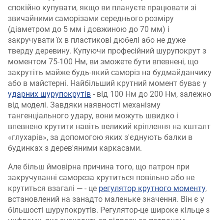
спокійно купувати, якщо ви плануєте працювати зі
звичайними саморізами середнього розміру
(діаметром до 5 мм і довжиною до 70 мм) і
закручувати їх в пластикові дюбелі або не дуже
тверду деревину. Купуючи професійний шурупокрут з
моментом 75-100 Нм, ви зможете бути впевнені, що
закрутіть майже будь-який саморіз на будмайданчику
або в майстерні. Найбільший крутний момент буває у
ударних шурупокрутів
- від 100 Нм до 200 Нм, залежно
від моделі. Завдяки наявності механізму
тангенціального удару, вони можуть швидко і
впевнено крутити навіть великий кріплення на кшталт
«глухарів», за допомогою яких з'єднують балки в
будинках з дерев'яними каркасами.
Але більш ймовірна причина того, що патрон при
закручуванні самореза крутиться повільно або не
крутиться взагалі — - це
регулятор крутного моменту
,
встановлений на занадто маленьке значення. Він є у
більшості шурупокрутів. Регулятор-це широке кільце з