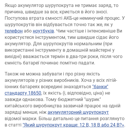
Якщо акумулятор шурупокрута не тримає заряд, то
причина, швидше за все, криється в його зносі.
Поступова втрата ємності АКБ-це неминучий процес. У
шурупокрутів він відбувається точно так же, як у
телефон
або
ноутбуків
. Чим частіше і інтенсивніше Ви
користуєтеся інструментом, тим швидше сідає його
акумулятор. Для шурупокрутів нормальним (при
використанні інструменту в домашній майстерні у
вихідні) вважається термін в два-три роки, після чого
ємність батареї починає помітно падати.
Також не можна забувати і про різну якість
акумуляторів у різних виробників. Хоча у всіх літій-
іонних батареях всередині знаходяться
"банки"
стандарту 18650
, їх якість (і, відповідно, ціна) не
завжди однакова. Тому бюджетний "шурик"
китайського виробництва зазвичай працює на одній
зарядці менше, ніж
акумуляторний шурупокрут
відомої марки. Більш детально це питання розглянуто
в статті
"Який шурупокрут краще: 12 В, 18 В або 24 В?»
.