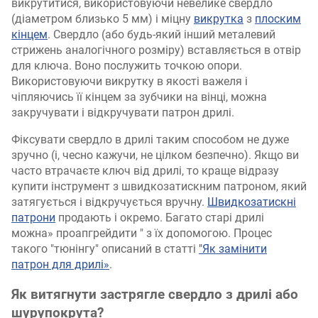
викрутитися, використовуючи невелике свердло
(діаметром близько 5 мм) і міцну
викрутка
з
плоским
кінцем
. Свердло (або будь-який інший металевий
стрижень аналогічного розміру) вставляється в отвір
для ключа. Воно послужить точкою опори.
Використовуючи викрутку в якості важеля і
чіпляючись її кінцем за зубчики на вінці, можна
закручувати і відкручувати патрон дрилі.
Фіксувати свердло в дрилі таким способом не дуже
зручно (і, чесно кажучи, не цілком безпечно). Якщо ви
часто втрачаєте ключ від дрилі, то краще відразу
купити інструмент з швидкозатискним патроном, який
затягується і відкручується вручну.
Швидкозатискні
патрони
продають і окремо. Багато старі дрилі
можна» проапгрейдити " з їх допомогою. Процес
такого "тюнінгу" описаний в статті
"Як замінити
патрон для дрилі»
.
Як витягнути застрягле свердло з дрилі або
шурупокрута?