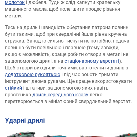
молоток
і дюбеля. Туди ж слід капнути крапельку
машинного масла, щоб полегшити процес різання
металу.
Тиск на дриль і швидкість обертання патрона повинні
бути такими, щоб при свердлінні йшла рівна кручена
стружка. Занадто сильно тиснути не потрібно, подача
повинна бути повільною і плавною (тому завжди,
якщо є можливість, краще робити отвори в металі не
за допомогою дрилі, а на
стаціонарному верстаті
).
Щоб отвори виходили точними, варто купити дриль з
додатковою рукояткою
і під час роботи тримати
інструмент двома руками. Ще краще використовувати
стійкий
і штативи, за допомогою яких навіть
простенька
дриль середнього класу
легко
перетворюється в мініатюрний свердлильний верстат.
Ударні дрилі