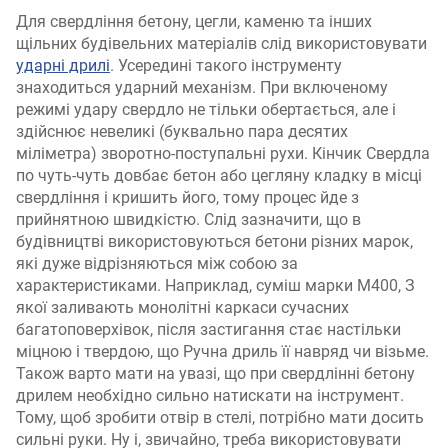
Для свердління бетону, цегли, каменю та інших
щільних будівельних матеріалів слід використовувати
ударні дрилі
. Усередині такого інструменту
знаходиться ударний механізм. При включеному
режимі удару свердло не тільки обертається, але і
здійснює невеликі (буквально пара десятих
міліметра) зворотно-поступальні рухи. Кінчик Свердла
по чуть-чуть довбає бетон або цегляну кладку в місці
свердління і кришить його, тому процес йде з
прийнятною швидкістю. Слід зазначити, що в
будівництві використовуються бетони різних марок,
які дуже відрізняються між собою за
характеристиками. Наприклад, суміш марки М400, З
якої заливають монолітні каркаси сучасних
багатоповерхівок, після застигання стає настільки
міцною і твердою, що Ручна дриль її навряд чи візьме.
Також варто мати на увазі, що при свердлінні бетону
дрилем необхідно сильно натискати на інструмент.
Тому, щоб зробити отвір в стелі, потрібно мати досить
сильні руки. Ну і, звичайно, треба використовувати