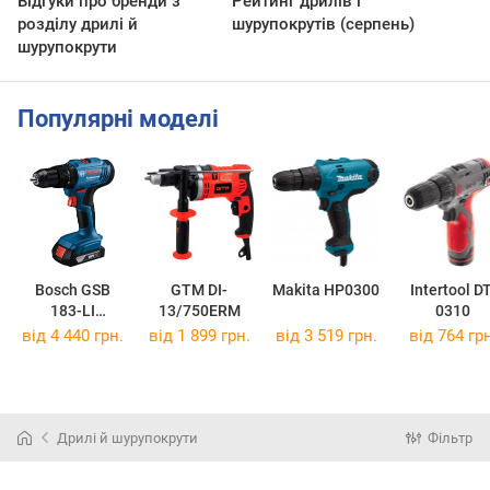
Відгуки про бренди з
Рейтинг дрилів і
розділу дрилі й
шурупокрутів (серпень)
шурупокрути
Популярні моделі
Bosch GSB
GTM DI-
Makita HP0300
Intertool DT
183-LI
13/750ERM
0310
Professional
від 4 440 грн.
від 1 899 грн.
від 3 519 грн.
від 764 грн
06019K9101
Дрилі й шурупокрути
Фільтр