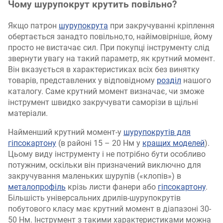
Чому шурупокрут крутить повільно?
Якщо патрон
шурупокрута
при закручуванні кріплення
обертається занадто повільно,то, найімовірніше, йому
просто не вистачає сил. При покупці інструменту слід
звернути увагу на такий параметр, як крутний момент.
Він вказується в характеристиках всіх без винятку
товарів, представлених у відповідному
розділ
нашого
каталогу. Саме крутний момент визначає, чи зможе
інструмент швидко закручувати саморізи в щільні
матеріали.
Найменший крутний момент-у
шурупокрутів для
гіпсокартону
(в районі 15 – 20 Нм у
кращих моделей
).
Цьому виду інструменту і не потрібно бути особливо
потужним, оскільки він призначений виключно для
закручування маленьких шурупів («клопів») в
металопрофіль
крізь листи фанери або
гіпсокартону
.
Більшість універсальних дрилів-шурупокрутів
побутового класу має крутний момент в діапазоні 30-
50 Нм. Інструмент з такими характеристиками можна