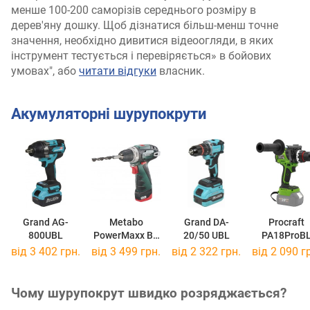
менше 100-200 саморізів середнього розміру в
дерев'яну дошку. Щоб дізнатися більш-менш точне
значення, необхідно дивитися відеоогляди, в яких
інструмент тестується і перевіряється» в бойових
умовах", або
читати відгуки
власник.
Акумуляторні шурупокрути
Grand AG-
Metabo
Grand DA-
Procraft
800UBL
PowerMaxx BS
20/50 UBL
PA18ProB
Basic
від 3 402 грн.
від 3 499 грн.
від 2 322 грн.
від 2 090 г
600080500
Чому шурупокрут швидко розряджається?