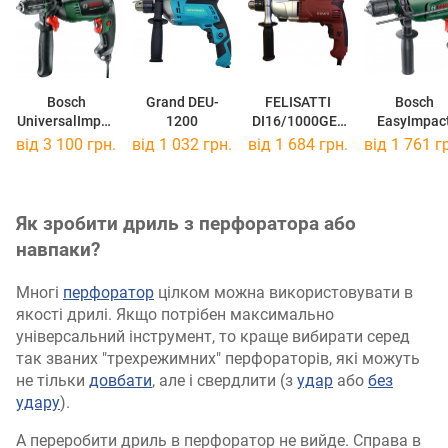
Bosch
Grand DEU-
FELISATTI
Bosch
UniversalImpac
1200
DI16/1000GE2
EasyImpac
t 800
1013500100
600
від 3 100 грн.
від 1 032 грн.
від 1 684 грн.
від 1 761 г
0603131120
060313302
Як зробити дриль з перфоратора або
навпаки?
Многі
перфоратор
цілком можна використовувати в
якості дрилі. Якщо потрібен максимально
універсальний інструмент, то краще вибирати серед
так званих "трехрежимних" перфораторів, які можуть
не тільки
довбати
, але і свердлити (з
удар
або
без
удару
).
А переробити дриль в перфоратор не вийде. Справа в