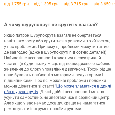
від 1 755 грн.
від 1 395 грн.
від 3 715 грн.
від 3 650 г
А чому шурупокрут не крутить взагалі?
Якщо патрон шурупокрута взагалі не обертається
навіть вхолосту або крутиться з ривками, то «Х'юстон,
у нас проблеми». Причому ці проблеми можуть таїтися
де завгодно (адже в шурупокруті під сотню деталей).
Найчастіше несправності криються в електричній
частині (в будь-якому місці: від пошкодженого кабелю
живлення до блоку управління двигуном). Трохи рідше
вони бувають пов'язані з моторами, редукторами і
підшипниками. Про всі можливі проблеми і поломки
можна дізнатися зі статті
"Що може зламатися в дрилі
або шурупокруті»
. Деякі дрібні несправності можна
усунути самостійно, не звертаючись в сервісний центр.
Але якщо у вас немає досвіду, краще не намагатися
ремонтувати інструмент своїми руками.