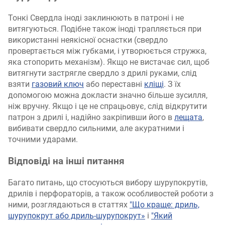
Тонкі Свердла іноді заклинюють в патроні і не
витягуються. Подібне також іноді трапляється при
використанні неякісної оснастки (свердло
провертається між губками, і утворюється стружка,
яка стопорить механізм). Якщо не вистачає сил, щоб
витягнути застрягле свердло з дрилі руками, слід
взяти
газовий ключ
або переставні
кліщі
. З їх
допомогою можна докласти значно більше зусилля,
ніж вручну. Якщо і це не спрацьовує, слід відкрутити
патрон з дрилі і, надійно закріпивши його в
лещата
,
вибивати свердло сильними, але акуратними і
точними ударами.
Відповіді на інші питання
Багато питань, що стосуються вибору шурупокрутів,
дрилів і перфораторів, а також особливостей роботи з
ними, розглядаються в статтях
"Що краще: дриль,
шурупокрут або дриль-шурупокрут»
і
"Який