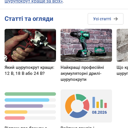
шурупокрут краще за всіх»
.
Cтатті та огляди
Усі статті
Який шурупокрут краще:
Найкращі професійні
Що к
12 В, 18 В або 24 В?
акумуляторні дрилі-
шуру
шурупокрути
08.2026