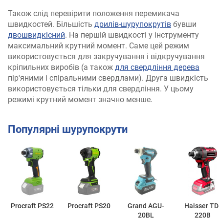
Також слід перевірити положення перемикача
швидкостей. Більшість
дрилів-шурупокрутів
бувши
двошвидкісний
. На першій швидкості у інструменту
максимальний крутний момент. Саме цей режим
використовується для закручування і відкручування
кріпильних виробів (а також
для свердління дерева
пір'яними і спіральними свердлами). Друга швидкість
використовується тільки для свердління. У цьому
режимі крутний момент значно менше.
Популярні шурупокрути
Procraft PS22
Procraft PS20
Grand AGU-
Haisser TD
20BL
220B