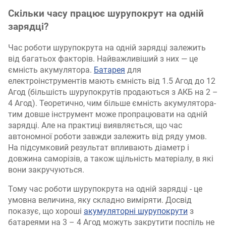
Скільки часу працює шурупокрут на одній
зарядці?
Час роботи шурупокрута на одній зарядці залежить
від багатьох факторів. Найважливіший з них — це
ємність акумулятора.
Батарея
для
електроінструментів мають ємність від 1.5 Агод до 12
Агод (більшість шурупокрутів продаються з АКБ на 2 –
4 Агод). Теоретично, чим більше ємність акумулятора-
тим довше інструмент може пропрацювати на одній
зарядці. Але на практиці виявляється, що час
автономної роботи завжди залежить від ряду умов.
На підсумковий результат впливають діаметр і
довжина саморізів, а також щільність матеріалу, в які
вони закручуються.
Тому час роботи шурупокрута на одній зарядці - це
умовна величина, яку складно виміряти. Досвід
показує, що хороші
акумуляторні шурупокрути
з
батареями на 3 – 4 Агод можуть закрутити поспіль не