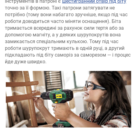
інструментів в патроні є
шестигранний отвір під біту
точно за її формою. Такі патрони затягувати не
потрібно (тому вони набагато зручніше, якщо під час
роботи доводиться часто міняти оснащення). Біта
тримається всередині за рахунок сили тертя або за
допомогою магніту, а у деяких шурупокрутів вона
замикається спеціальним кулькою. Тому під час
роботи шурупокрут тримають в одній руці, а другий
підкладають під біту саморіз за саморезом — і процес
йде дуже швидко.