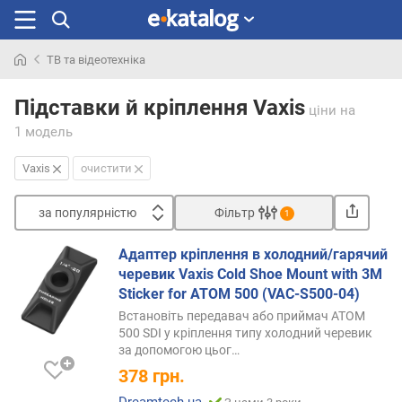
ТВ та відеотехніка
Шукали
раніше
Підставки й кріплення Vaxis
ціни
на
1 модель
Vaxis
очистити
за популярністю
Фільтр
1
Сортувати
Адаптер кріплення в холодний/гарячий
з
черевик Vaxis Cold Shoe Mount with 3M
а
Sticker for ATOM 500 (VAC-S500-04)
п
Встановіть передавач або приймач ATOM
о
500 SDI у кріплення типу холодний черевик
п
за допомогою
цьог…
у
378
грн.
л
я
Dreamtech.ua