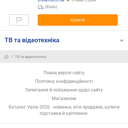
З нами 3 роки
р
(Київ)
н
і
Купити!
с
т
ю
ТВ та відеотехніка
в
і
ТВ та відеотехніка
д
д
е
Повна версія сайту
ш
Політика конфіденційності
е
в
Запитання й побажання щодо сайту
и
Магазинам
х
д
Каталог Vaxis 2026
- новинки, хіти продажів,
купити
о
підставки й кріплення
.
д
о