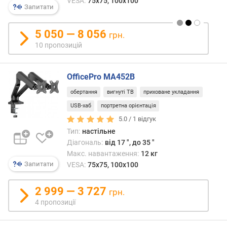
скла
VESA:
75x75, 100x100
я
Запитати
екра
р
разо
н
5 050 — 8 056
по
грн.
і
гориз
10 пропозицій
с
(пліч-
т
о-
ю
пліч)
OfficePro MA452B
або
в
обертання
вигнуті ТВ
приховане укладання
верт
і
(один
USB-хаб
портретна орієнтація
д
над
5.0 /
1
відгук
д
інши
е
Тип:
настільне
—
ш
Діагональ:
від 17 ", до 35 "
для
е
Макс. навантаження:
12 кг
ство
в
Запитати
VESA:
75x75, 100x100
«віде
и
а
х
2 999 — 3 727
грн.
тако
д
4 пропозиції
кріпл
о
куди
д
телев