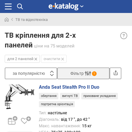
ТВ та відеотехніка
Шукали
Для
раніше
ТВ кріплення для 2-х
2
панелей
пане
ціни
на 75 моделей
— на
різно
для 2 панелей
очистити
тип
сучас
за популярністю
Фільтр
1
«бага
Сортувати
кріпл
Anda Seat Stealth Pro II Duo
Сере
з
таких
обертання
вигнуті ТВ
приховане укладання
а
моде
п
портретна орієнтація
зустр
о
Тип:
настільне
варіа
п
Діагональ:
від 17 ", до 42 "
що
у
дозв
Макс. навантаження:
15 кг
л