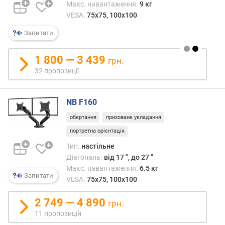
Макс. навантаження:
9 кг
е
VESA:
75x75, 100x100
в
и
Запитати
х
1 800 — 3 439
з
грн.
а
32 пропозиції
в
і
д
NB F160
г
обертання
приховане укладання
у
портретна орієнтація
к
а
Тип:
настільне
м
Діагональ:
від 17 ", до 27 "
и
Макс. навантаження:
6.5 кг
Запитати
VESA:
75x75, 100x100
з
а
2 749 — 4 890
грн.
д
11 пропозицій
а