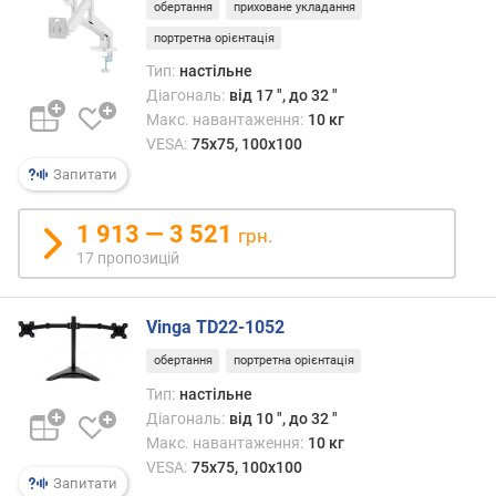
обертання
приховане укладання
і
(
портретна орієнтація
к
Тип:
настільне
г
Діагональ:
від 17 ", до 32 "
)
Макс. навантаження:
10 кг
VESA:
75x75, 100x100
в
і
Запитати
д
с
1 913 — 3 521
грн.
т
17 пропозицій
а
н
ь
Vinga TD22-1052
м
і
обертання
портретна орієнтація
ж
Тип:
настільне
п
Діагональ:
від 10 ", до 32 "
о
Макс. навантаження:
10 кг
л
VESA:
75x75, 100x100
и
Запитати