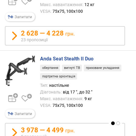
а
Макс. навантаження:
12 кг
д
VESA:
75x75, 100x100
і
Запитати
а
г
о
2 628 — 4 228
грн.
н
23 пропозиції
а
л
ь
Anda Seat Stealth II Duo
(
обертання
вигнуті ТВ
приховане укладання
"
)
портретна орієнтація
Тип:
настільне
м
Діагональ:
від 17 ", до 32 "
а
Макс. навантаження:
9 кг
к
VESA:
75x75, 100x100
с
Запитати
и
м
а
3 978 — 4 499
грн.
л