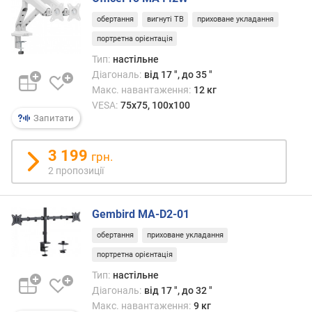
и
обертання
вигнуті ТВ
приховане укладання
(
портретна орієнтація
ш
т
Тип:
настільне
.
Діагональ:
від 17 ", до 35 "
)
Макс. навантаження:
12 кг
VESA:
75x75, 100x100
з
Запитати
а
к
3 199
грн.
р
2 пропозиції
и
т
і
Gembird MA-D2-01
в
і
обертання
приховане укладання
д
портретна орієнтація
д
і
Тип:
настільне
л
Діагональ:
від 17 ", до 32 "
е
Макс. навантаження:
9 кг