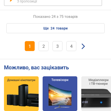
3 пропозиції
і
н
и
Показано 24 з 75 товарів
(
м
м
ще
24
товари
)
м
1
2
3
4
і
н
і
м
Можливо, вас зацікавить
а
л
ь
н
а
в
і
д
с