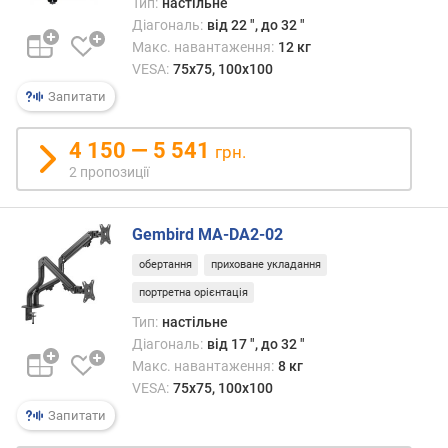
Тип:
настільне
і
Діагональ:
від 22 ", до 32 "
л
ь
Макс. навантаження:
12 кг
к
VESA:
75x75, 100x100
і
Запитати
с
т
4 150 — 5 541
грн.
ь
2 пропозиції
п
о
л
Gembird MA-DA2-02
и
ц
обертання
приховане укладання
ь
портретна орієнтація
(
ш
Тип:
настільне
т
Діагональ:
від 17 ", до 32 "
.
Макс. навантаження:
8 кг
)
VESA:
75x75, 100x100
Запитати
н
а