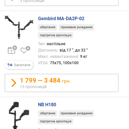
5 пропозицій
ь
н
е
Gembird MA-DA2P-02
н
обертання
приховане укладання
а
в
портретна орієнтація
а
Тип:
настільне
н
Діагональ:
від 17 ", до 32 "
т
Макс. навантаження:
9 кг
а
VESA:
75x75, 100x100
ж
Запитати
е
н
1 799 — 3 484
грн.
н
13 пропозицій
я
(
к
NB H180
г
)
обертання
приховане укладання
портретна орієнтація
к