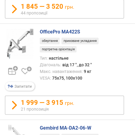
1 845 — 3 520
в
грн.
а
44 пропозиції
н
т
а
OfficePro MA422S
ж
обертання
приховане укладання
е
н
портретна орієнтація
н
Тип:
настільне
я
Діагональ:
від 17 ", до 32 "
о
Макс. навантаження:
9 кг
д
VESA:
75x75, 100x100
н
Запитати
і
є
ї
1 999 — 3 915
грн.
п
21 пропозиція
о
л
и
Gembird MA-DA2-06-W
ц