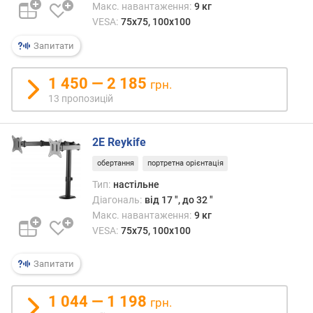
Макс. навантаження:
9 кг
с
VESA:
75x75, 100x100
и
м
Запитати
а
л
1 450 — 2 185
ь
грн.
н
13 пропозицій
а
в
і
2E Reykife
д
обертання
портретна орієнтація
с
Тип:
настільне
т
Діагональ:
від 17 ", до 32 "
а
н
Макс. навантаження:
9 кг
ь
VESA:
75x75, 100x100
в
і
Запитати
д
с
1 044 — 1 198
грн.
т