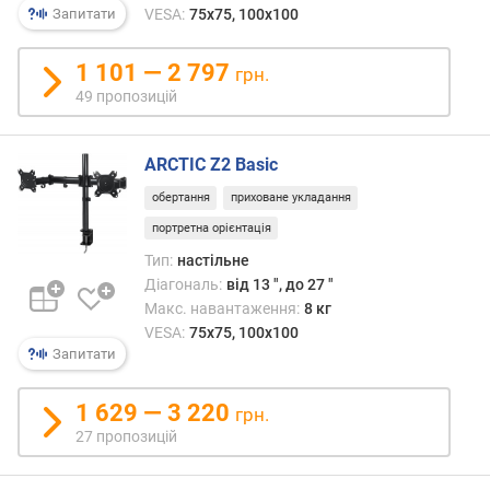
н
Запитати
VESA:
75x75, 100x100
н
я
1 101 — 2 797
грн.
(
49 пропозицій
ш
т
.
ARCTIC Z2 Basic
)
обертання
приховане укладання
м
портретна орієнтація
і
н
Тип:
настільне
і
Діагональ:
від 13 ", до 27 "
м
Макс. навантаження:
8 кг
а
VESA:
75x75, 100x100
л
Запитати
ь
н
1 629 — 3 220
грн.
а
27 пропозицій
в
і