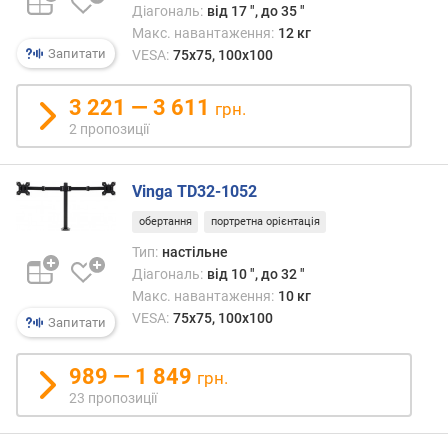
Діагональ:
від 17 ", до 35 "
т
Макс. навантаження:
12 кг
ю
Запитати
VESA:
75x75, 100x100
п
р
о
3 221 — 3 611
грн.
п
2 пропозиції
о
з
и
Vinga TD32-1052
ц
обертання
портретна орієнтація
і
й
Тип:
настільне
Діагональ:
від 10 ", до 32 "
Макс. навантаження:
10 кг
к
VESA:
75x75, 100x100
Запитати
і
л
ь
989 — 1 849
грн.
к
23 пропозиції
і
с