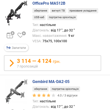
о
OfficePro MA512B
вста
р
екра
о
обертання
вигнуті ТВ
приховане укладання
в
г
USB-хаб
портретна орієнтація
різні
и
стор
Тип:
настільне
х
—
Діагональ:
від 17 ", до 32 "
це
Макс. навантаження:
9 кг
в
забез
і
VESA:
75x75, 100x100
круго
д
Запитати
огляд
д
і
о
3 114 — 4 124
стане
грн.
р
в
7 пропозицій
о
нагод
г
наса
и
в
Gembird MA-DA2-05
х
гром
д
обертання
портретна орієнтація
місця
о
4.0 /
3
відгуки
д
Тип:
настільне
е
Діагональ:
від 17 ", до 32 "
ш