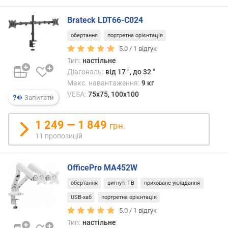
т
о
Brateck LDT66-C024
ю
д
обертання
портретна орієнтація
о
5.0 /
1
відгук
д
Тип:
настільне
а
Діагональ:
від 17 ", до 32 "
в
Макс. навантаження:
9 кг
а
VESA:
75x75, 100x100
н
Запитати
н
я
1 249 — 1 849
грн.
11 пропозицій
з
а
к
OfficePro MA452W
і
л
обертання
вигнуті ТВ
приховане укладання
ь
USB-хаб
портретна орієнтація
к
5.0 /
1
відгук
і
Тип:
настільне
с