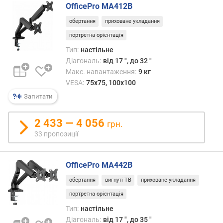
т
OfficePro MA412B
ь
обертання
приховане укладання
к
р
портретна орієнтація
і
Тип:
настільне
п
Діагональ:
від 17 ", до 32 "
л
Макс. навантаження:
9 кг
е
VESA:
75x75, 100x100
н
Запитати
ь
м
2 433 — 4 056
грн.
а
33 пропозиції
к
с
и
OfficePro MA442B
м
обертання
вигнуті ТВ
приховане укладання
а
л
портретна орієнтація
ь
Тип:
настільне
н
Діагональ:
від 17 ", до 35 "