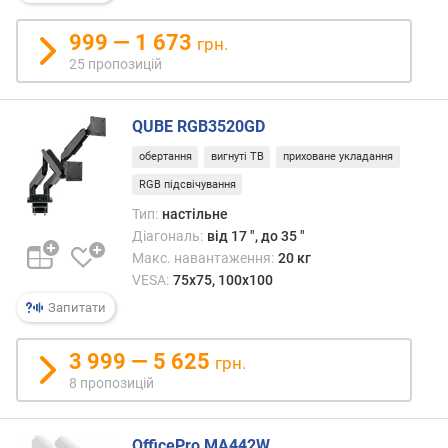
ц
я
999 — 1 673
грн.
м
25 пропозицій
и
(
м
QUBE RGB3520GD
м
)
обертання
вигнуті ТВ
приховане укладання
RGB підсвічування
в
и
Тип:
настільне
с
Діагональ:
від 17 ", до 35 "
у
Макс. навантаження:
20 кг
в
VESA:
75x75, 100x100
н
Запитати
і
ш
3 999 — 5 625
у
грн.
х
8 пропозицій
л
я
д
OfficePro MA442W