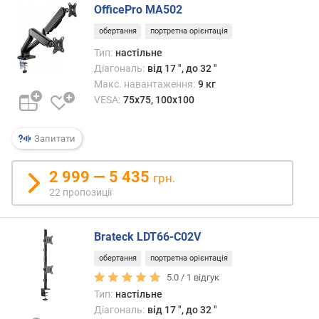
д
OfficePro MA502
с
т
обертання
портретна орієнтація
а
Тип:
настільне
н
Діагональ:
від 17 ", до 32 "
ь
Макс. навантаження:
9 кг
в
VESA:
75x75, 100x100
і
д
с
Запитати
т
і
2 999 — 5 435
грн.
н
22 пропозиції
и
(
м
Brateck LDT66-C02V
м
)
обертання
портретна орієнтація
5.0 /
1
відгук
м
Тип:
настільне
а
Діагональ:
від 17 ", до 32 "
к