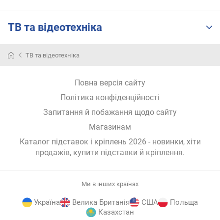
т
а
ТВ та відеотехніка
н
ь
в
ТВ та відеотехніка
і
д
с
Повна версія сайту
т
Політика конфіденційності
е
Запитання й побажання щодо сайту
л
і
Магазинам
(
Каталог підставок і кріплень 2026 - новинки, хіти
м
продажів,
купити підставки й кріплення
.
м
)
м
Ми в інших країнах
а
Україна
Велика Британія
США
Польща
к
Казахстан
с