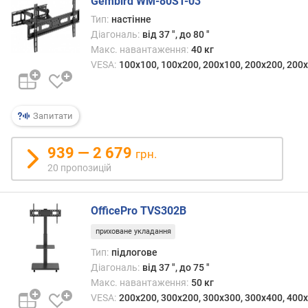
Gembird WM-80ST-03
р
Тип:
настінне
о
Діагональ:
від 37 ", до 80 "
г
и
Макс. навантаження:
40 кг
х
VESA:
100x100, 100x200, 200x100, 200x200, 200х
в
і
Запитати
д
д
о
939 — 2 679
грн.
р
20 пропозицій
о
г
и
OfficePro TVS302B
х
приховане укладання
д
о
Тип:
підлогове
д
Діагональ:
від 37 ", до 75 "
е
Макс. навантаження:
50 кг
ш
VESA:
200x200, 300x200, 300x300, 300x400, 400