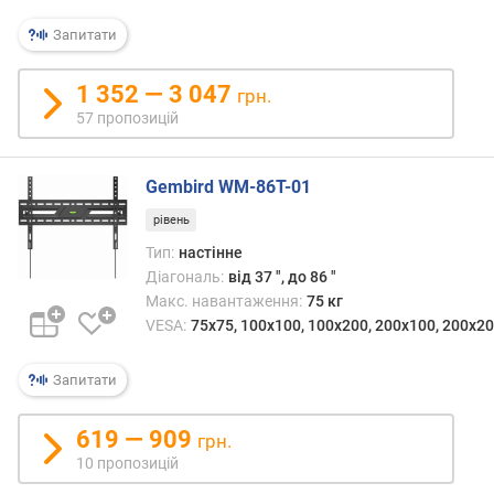
в
а
Запитати
н
т
1 352 — 3 047
грн.
а
57 пропозицій
ж
е
н
Gembird WM-86T-01
н
я
рівень
о
Тип:
настінне
д
Діагональ:
від 37 ", до 86 "
н
Макс. навантаження:
75 кг
і
VESA:
75x75, 100x100, 100x200, 200x100, 200x20
є
ї
п
Запитати
о
л
619 — 909
грн.
и
10 пропозицій
ц