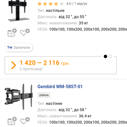
4.0 /
1
відгук
л
ь
Тип:
настільне
к
Діагональ:
від 32 ", до 55 "
і
Макс. навантаження:
35 кг
с
VESA:
100x100, 100x200, 200x100, 200x200, 200х
т
ь
п
Запитати
о
л
1 420 — 2 116
грн.
и
2 пропозиції
ц
ь
(
Gembird WM-58ST-01
ш
т
рівень
.
Тип:
настінне
)
Діагональ:
від 32 ", до 58 "
Макс. навантаження:
36.4 кг
н
VESA:
100x100, 100x200, 200x100, 200x200, 200х
а