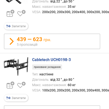
с
Діагональ:
від 22 ", до 50 "
и
Макс. навантаження:
35 кг
м
VESA:
200x200, 200х300, 200x400, 300x200, 300x
а
л
ь
Запитати
н
а
439 — 623
грн.
в
5 пропозицій
і
д
с
Cabletech UCH0198-3
т
а
приховане укладання
н
Тип:
настінне
ь
Діагональ:
від 32 ", до 80 "
в
Макс. навантаження:
60 кг
і
VESA:
100x200, 200x200, 200х300, 200x400, 300x
д
с
Запитати
т
і