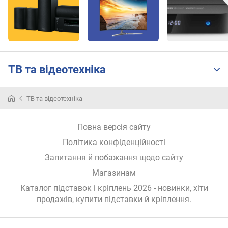
т
а
н
ь
в
і
ТВ та відеотехніка
д
с
т
ТВ та відеотехніка
е
л
і
Повна версія сайту
(
Політика конфіденційності
м
м
Запитання й побажання щодо сайту
)
Магазинам
м
Каталог підставок і кріплень 2026 - новинки, хіти
а
продажів,
купити підставки й кріплення
.
к
с