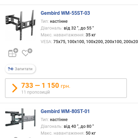
о
ю
Gembird WM-55ST-03
д
Тип:
настінне
о
Діагональ:
від 32 ", до 55 "
д
Макс. навантаження:
35 кг
а
VESA:
75x75, 100x100, 100x200, 200x100, 200x20
в
а
н
н
я
Запитати
з
733 — 1 150
грн.
а
11 пропозицій
к
і
л
Gembird WM-80ST-01
ь
Тип:
настінне
к
Діагональ:
від 40 ", до 80 "
і
с
Макс. навантаження:
50 кг