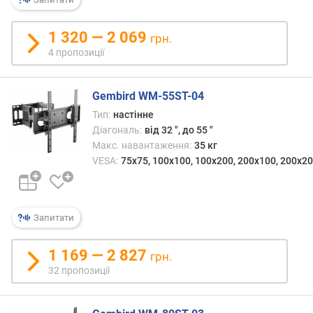
р
н
1 320 — 2 069
грн.
і
4 пропозиції
с
т
ю
Gembird WM-55ST-04
в
Тип:
настінне
і
Діагональ:
від 32 ", до 55 "
д
Макс. навантаження:
35 кг
д
VESA:
75x75, 100x100, 100x200, 200x100, 200x20
е
ш
е
в
Запитати
и
х
1 169 — 2 827
грн.
д
32 пропозиції
о
д
о