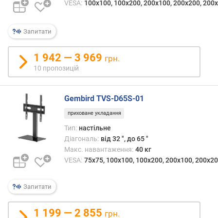
т
VESA:
100x100, 100x200, 200x100, 200x200, 200х
ю
п
Запитати
р
о
п
1 942 — 3 969
грн.
о
10 пропозицій
з
и
ц
Gembird TVS-D65S-01
і
приховане укладання
й
Тип:
настільне
Діагональ:
від 32 ", до 65 "
к
Макс. навантаження:
40 кг
і
VESA:
75x75, 100x100, 100x200, 200x100, 200x20
л
ь
к
Запитати
і
с
1 199 — 2 855
грн.
т