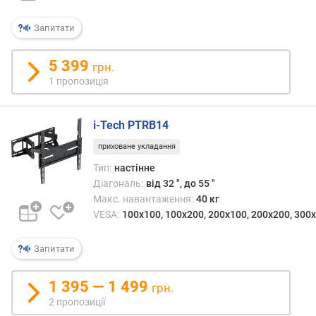
е
в
Запитати
и
х
5 399
грн.
з
1 пропозиція
а
в
і
i-Tech PTRB14
д
г
приховане укладання
у
Тип:
настінне
к
Діагональ:
від 32 ", до 55 "
а
Макс. навантаження:
40 кг
м
VESA:
100x100, 100x200, 200x100, 200x200, 300x
и
Запитати
з
а
д
1 395 — 1 499
грн.
а
2 пропозиції
т