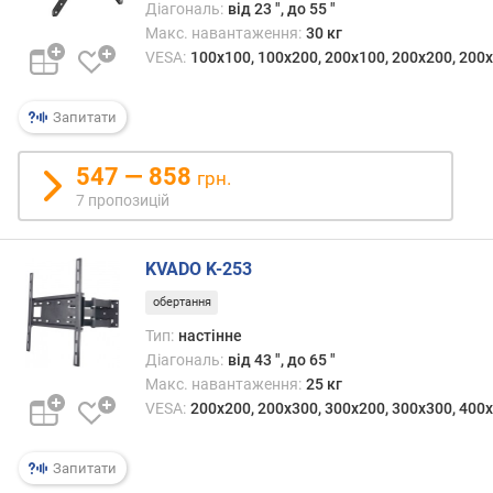
Діагональ:
від 23 ", до 55 "
д
Макс. навантаження:
30 кг
і
а
VESA:
100x100, 100x200, 200x100, 200x200, 200х
г
о
Запитати
н
а
л
547 — 858
грн.
ь
7 пропозицій
(
"
)
KVADO K-253
обертання
м
а
Тип:
настінне
к
Діагональ:
від 43 ", до 65 "
с
Макс. навантаження:
25 кг
и
VESA:
200x200, 200х300, 300x200, 300x300, 400
м
а
Запитати
л