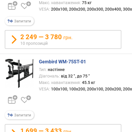
Макс. навантаження:
75 кг
я
VESA:
200x100, 200x200, 200х300, 200x400, 300x
м
и
Запитати
(
м
м
2 249 — 3 780
грн.
)
10 пропозицій
в
и
Gembird WM-75ST-01
с
Тип:
настінне
у
Діагональ:
від 32 ", до 75 "
в
Макс. навантаження:
45.5 кг
н
VESA:
100x100, 100x200, 200x100, 200x200, 200х
і
ш
у
х
л
Запитати
я
д
1 699 — 3 433
грн.