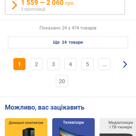
1 559 — 2 060
грн.
н
3 пропозиції
и
(
м
Показано 24 з 474 товарів
м
)
ще
24
товари
м
і
н
1
2
3
4
5
...
і
м
20
а
л
ь
н
Можливо, вас зацікавить
а
в
і
д
с