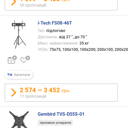
и
50 пропозицій
(
ш
т
i-Tech FS08-46T
.
Тип:
підлогове
)
Діагональ:
від 37 ", до 70 "
з
Макс. навантаження:
35 кг
а
VESA:
75x75, 100x100, 100x200, 200x100, 200x20
к
р
и
т
Запитати
і
в
2 574 — 3 452
грн.
і
17 пропозицій
д
д
і
Gembird TVS-D55S-01
л
е
приховане укладання
н