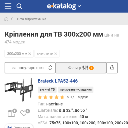
ТВ та відеотехніка
Шукали
раніше
Кріплення для ТВ 300x200 мм
ціни
на
474 моделі
300x200 мм
очистити
за популярністю
Фільтр
1
Сортувати
Brateck LPA52-446
з
вигнуті ТВ
приховане укладання
а
п
5.0 /
1
відгук
о
Тип:
настінне
п
Діагональ:
від 32 ", до 55 "
у
Макс. навантаження:
40 кг
л
VESA:
75x75, 100x100, 100x200, 200x100, 200x20
я
Запитати