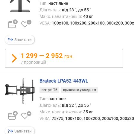
Тип:
настільне
н
Діагональ:
від 23 ", до 55 "
я
Макс. навантаження:
40 кг
(
VESA:
100x100, 100x200, 200x100, 300x200, 300x
ш
т
.
Запитати
)
1 299 — 2 952
м
грн.
і
7 пропозицій
н
і
м
Brateck LPA52-443WL
а
вигнуті ТВ
приховане укладання
л
Тип:
настінне
ь
н
Діагональ:
від 32 ", до 55 "
а
Макс. навантаження:
35 кг
в
VESA:
75x75, 100x100, 100x200, 200x100, 200x20
і
д
Запитати