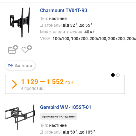
і
(
Charmount TV04T-R3
к
Тип:
настінне
г
Діагональ:
від 32 ", до 55 "
)
Макс. навантаження:
40 кг
в
VESA:
100x100, 100x200, 200x100, 200x200, 200х
і
д
с
т
Запитати
а
н
1 129 — 1 552
грн.
ь
4 пропозиції
м
і
ж
Gembird WM-105ST-01
п
о
приховане укладання
л
Тип:
настінне
и
Діагональ:
від 50 ", до 105 "
ц