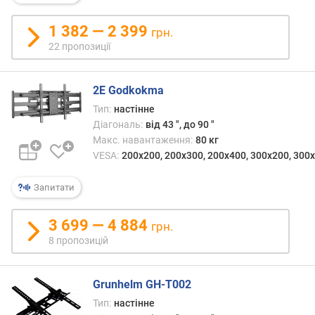
с
т
1 382 — 2 399
грн.
а
22 пропозиції
н
ь
в
2E Godkokma
і
Тип:
настінне
д
Діагональ:
від 43 ", до 90 "
с
т
Макс. навантаження:
80 кг
і
VESA:
200x200, 200х300, 200x400, 300x200, 300x
н
и
Запитати
(
м
3 699 — 4 884
грн.
м
8 пропозицій
)
м
Grunhelm GH-T002
а
к
Тип:
настінне