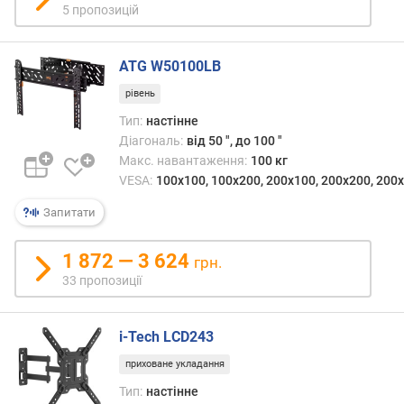
5 пропозицій
ь
к
р
ATG W50100LB
і
п
рівень
л
Тип:
настінне
е
Діагональ:
від 50 ", до 100 "
н
Макс. навантаження:
100 кг
ь
VESA:
100x100, 100x200, 200x100, 200x200, 200х
м
Запитати
а
к
1 872 — 3 624
с
грн.
и
33 пропозиції
м
а
i-Tech LCD243
л
ь
приховане укладання
н
Тип:
настінне
а