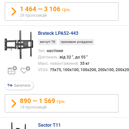
ь
н
1 464 — 3 106
грн.
е
29 пропозицій
н
а
в
Brateck LPA52-443
а
вигнуті ТВ
приховане укладання
н
т
Тип:
настінне
а
Діагональ:
від 32 ", до 55 "
ж
Макс. навантаження:
35 кг
е
VESA:
75x75, 100x100, 100x200, 200x100, 200x20
н
н
я
Запитати
(
к
890 — 1 569
грн.
г
18 пропозицій
)
к
Sector T11
і