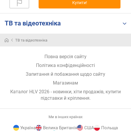
Купити!
р
н
і
ТВ та відеотехніка
с
т
ю
ТВ та відеотехніка
в
і
Повна версія сайту
д
Політика конфіденційності
д
е
Запитання й побажання щодо сайту
ш
Магазинам
е
в
Каталог HLV 2026
- новинки, хіти продажів,
купити
и
підставки й кріплення
.
х
д
о
Ми в інших країнах
д
о
Україна
Велика Британія
США
Польща