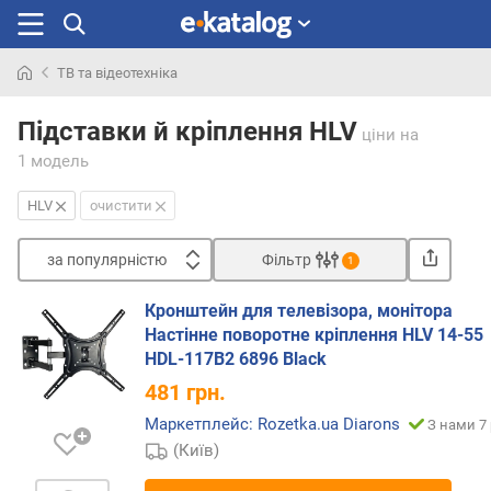
ТВ та відеотехніка
Шукали
раніше
Підставки й кріплення HLV
ціни
на
1 модель
HLV
очистити
за популярністю
Фільтр
1
Сортувати
Кронштейн для телевізора, монітора
з
Настінне поворотне кріплення HLV 14-55
а
HDL-117B2 6896 Black
п
481
грн.
о
п
Маркетплейс: Rozetka.ua Diarons
З нами 7 
у
(Київ)
л
я