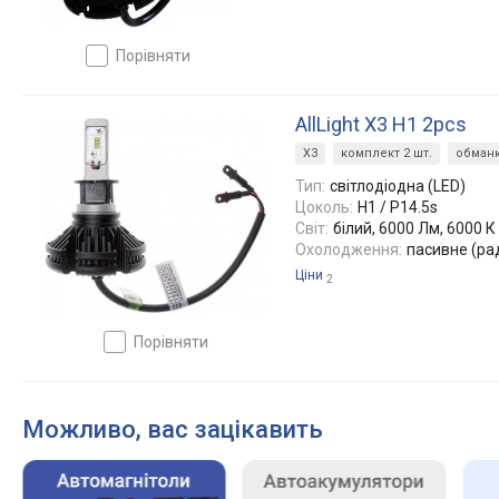
порівняти
AllLight X3 H1 2pcs
X3
комплект 2 шт.
обман
Тип:
світлодіодна (LED)
Цоколь:
H1 / P14.5s
Світ:
білий, 6000 Лм, 6000 К
Охолодження:
пасивне (ра
Ціни
2
порівняти
Можливо, вас зацікавить