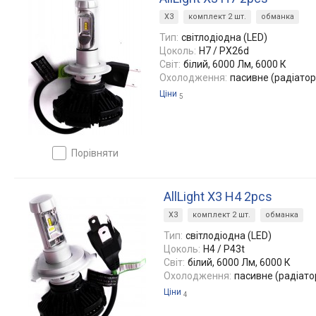
X3
комплект 2 шт.
обманка
Тип:
світлодіодна (LED)
Цоколь:
H7 / PX26d
Світ:
білий, 6000 Лм, 6000 К
Охолодження:
пасивне (радіатор
Ціни
5
порівняти
AllLight X3 H4 2pcs
X3
комплект 2 шт.
обманка
Тип:
світлодіодна (LED)
Цоколь:
H4 / P43t
Світ:
білий, 6000 Лм, 6000 К
Охолодження:
пасивне (радіато
Ціни
4