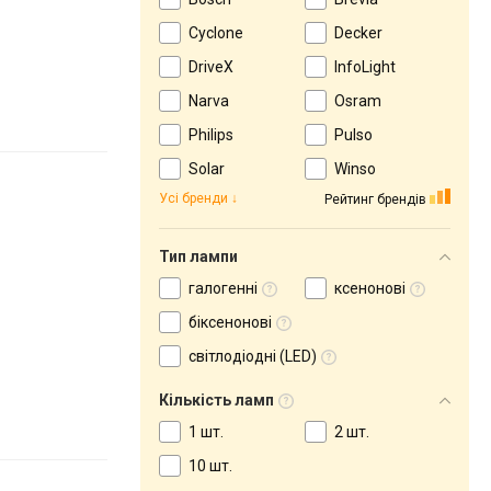
Cyclone
Decker
DriveX
InfoLight
Narva
Osram
Philips
Pulso
Solar
Winso
Усі бренди
Рейтинг брендів
Тип лампи
галогенні
ксенонові
біксенонові
світлодіодні (LED)
Кількість ламп
1 шт.
2 шт.
10 шт.