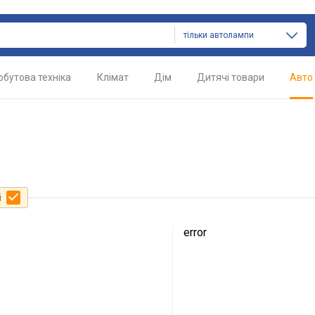
тільки автолампи
обутова техніка
Клімат
Дім
Дитячі товари
Авто
і
error