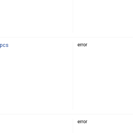
1pcs
error
error