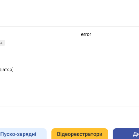
error
ка
діатор)