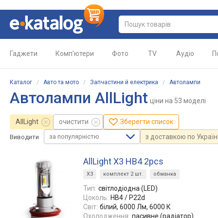
Гаджети
Комп'ютери
Фото
TV
Аудіо
П
Каталог
/
Авто та мото
/
Запчастини й електрика
/
Автолампи
Автолампи AllLight
ціни
на 53 моделі
AllLight
очистити
Зберегти список
за популярністю
з доставкою по Україн
Виводити
AllLight X3 HB4 2pcs
X3
комплект 2 шт.
обманка
Тип:
світлодіодна (LED)
Цоколь:
HB4 / P22d
Світ:
білий, 6000 Лм, 6000 К
Охолодження:
пасивне (радіатор)