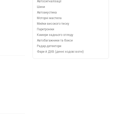
Автосигналізації
Шини
Автоакустика
Моторні мастила
Мийки високого тиску
Парктроніки
Камери заднього огляду
Автобагажники та бокси
Радар-детектори
Фари й ДХВ (денні ходові вогні)