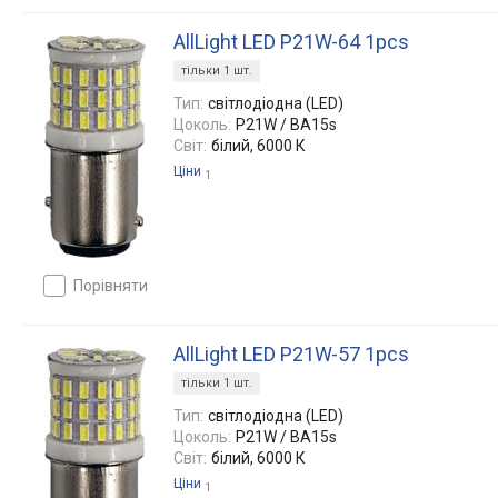
AllLight LED P21W-64 1pcs
тільки 1 шт.
Тип:
світлодіодна (LED)
Цоколь:
P21W / BA15s
Світ:
білий, 6000 К
Ціни
1
порівняти
AllLight LED P21W-57 1pcs
тільки 1 шт.
Тип:
світлодіодна (LED)
Цоколь:
P21W / BA15s
Світ:
білий, 6000 К
Ціни
1