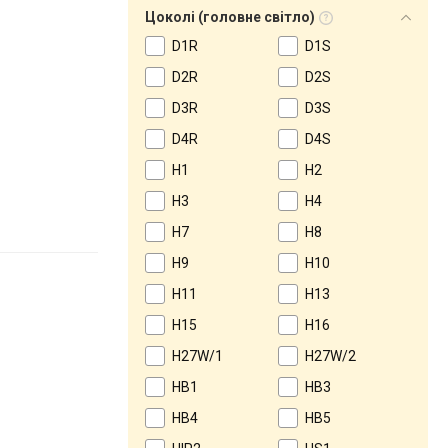
Цоколі (головне світло)
D1R
D1S
D2R
D2S
D3R
D3S
D4R
D4S
H1
H2
H3
H4
H7
H8
H9
H10
H11
H13
H15
H16
H27W/1
H27W/2
HB1
HB3
HB4
HB5