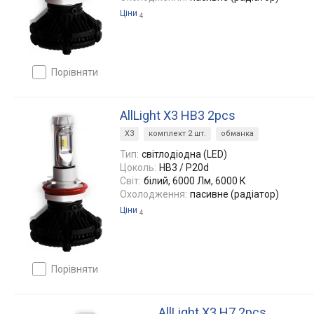
Ціни
4
порівняти
AllLight X3 HB3 2pcs
X3
комплект 2 шт.
обманка
Тип:
світлодіодна (LED)
Цоколь:
HB3 / P20d
Світ:
білий, 6000 Лм, 6000 К
Охолодження:
пасивне (радіатор)
Ціни
4
порівняти
AllLight X3 H7 2pcs