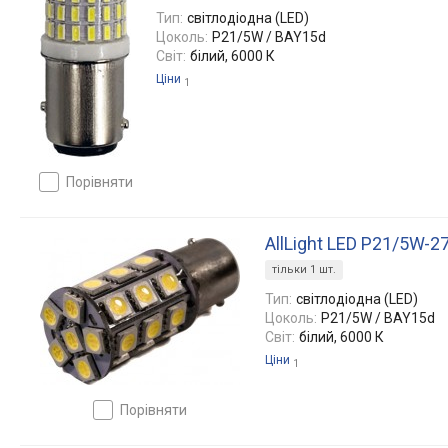
Тип:
світлодіодна (LED)
Цоколь:
P21/5W / BAY15d
Світ:
білий, 6000 К
Ціни
1
порівняти
AllLight LED P21/5W-2
тільки 1 шт.
Тип:
світлодіодна (LED)
Цоколь:
P21/5W / BAY15d
Світ:
білий, 6000 К
Ціни
1
порівняти