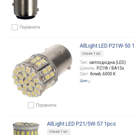
порівняти
AllLight LED P21W-50 
тільки 1 шт.
Тип:
світлодіодна (LED)
Цоколь:
P21W / BA15s
Світ:
білий, 6000 К
Ціни
2
порівняти
AllLight LED P21/5W-57 1pcs
тільки 1 шт.