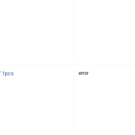
7 1pcs
error