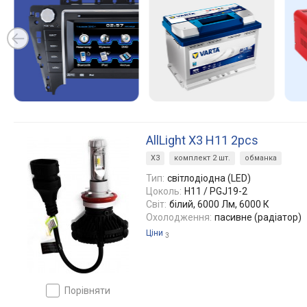
AllLight X3 H11 2pcs
X3
комплект 2 шт.
обманка
Тип:
світлодіодна (LED)
Цоколь:
H11 / PGJ19-2
Світ:
білий, 6000 Лм, 6000 К
Охолодження:
пасивне (радіатор)
Ціни
3
порівняти