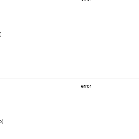
)
error
р)