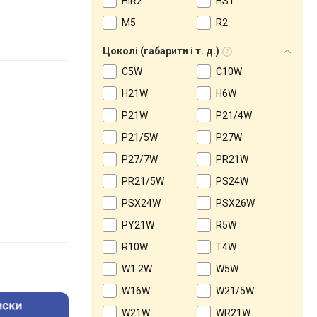
HIR2
HS1
M5
R2
Цоколі (габарити і т. д.)
C5W
C10W
H21W
H6W
P21W
P21/4W
P21/5W
P27W
P27/7W
PR21W
PR21/5W
PS24W
PSX24W
PSX26W
PY21W
R5W
R10W
T4W
W1.2W
W5W
W16W
W21/5W
W21W
WR21W