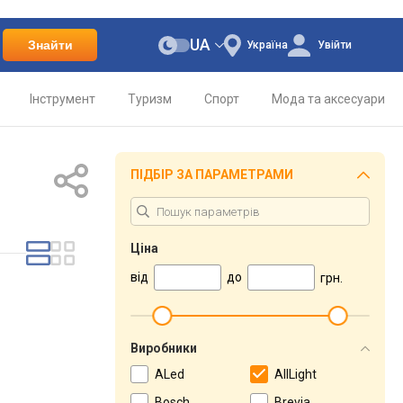
UA
Знайти
Україна
Увійти
Інструмент
Туризм
Спорт
Мода та аксесуари
ПІДБІР ЗА ПАРАМЕТРАМИ
Ціна
від
до
грн.
Виробники
ALed
AllLight
Bosch
Brevia