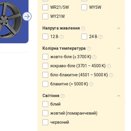
WR21/5W
WY5W
WY21W
Напруга живлення
12 В
24 В
Колірна температура
жовто-біле (≤ 3700 K)
яскраво-біле (3701 – 4500 K)
біло-блакитне (4501 – 5000 K)
блакитне (> 5000 K)
Світіння
білий
жовтий (помаранчевий)
червоний