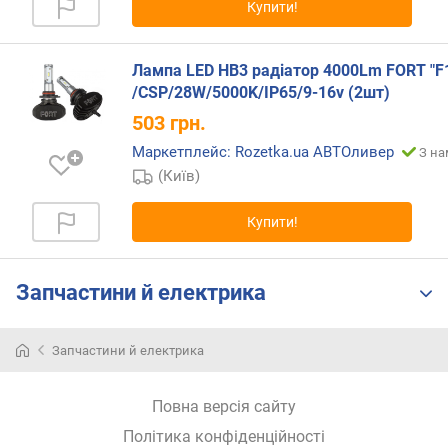
в
Купити!
и
х
Лампа LED HB3 радіатор 4000Lm FORT "F
з
/CSP/28W/5000K/IP65/9-16v (2шт)
а
503
грн.
в
і
Маркетплейс: Rozetka.ua АВТОливер
З на
д
(Київ)
г
у
Купити!
к
а
м
Запчастини й електрика
и
з
Запчастини й електрика
а
д
а
Повна версія сайту
т
Політика конфіденційності
о