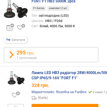
FORT F1 HB3 5000K 2pcs
о
г
F1-Series
комплект 2 шт.
и
Тип:
світлодіодна (LED)
х
Цоколь:
HB3 / P20d
Світ:
білий, 4000 Лм, 5000 К
в
і
д
Запитати
д
о
295
р
грн.
о
1 пропозиція
г
и
х
Лампа LED HB3 радіатор 28W/4000Lm/50
д
CSP IP65/9-16V "FORT F1"
о
324
грн.
д
Маркетплейс: Rozetka.ua FunBox
е
З нами 7 
ш
(Київ)
е