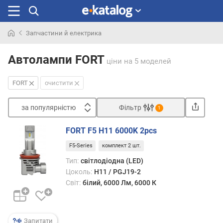
Запчастини й електрика
Шукали
раніше
Автолампи FORT
ціни
на 5 моделей
FORT
очистити
за популярністю
Фільтр
1
Сортувати
FORT F5 H11 6000K 2pcs
з
F5-Series
комплект 2 шт.
а
п
Тип:
світлодіодна (LED)
о
Цоколь:
H11 / PGJ19-2
п
Світ:
білий, 6000 Лм, 6000 К
у
л
я
р
Запитати