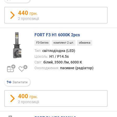
н
і
440
грн.
с
2 пропозиції
т
ю
FORT F3 H1 6000K 2pcs
в
і
F3-Series
комплект 2 шт.
обманка
д
Тип:
світлодіодна (LED)
д
Цоколь:
H1 / P14.5s
е
Світ:
білий, 3500 Лм, 6000 К
ш
Охолодження:
пасивне (радіатор)
е
в
и
Запитати
х
д
400
грн.
о
2 пропозиції
д
о
р