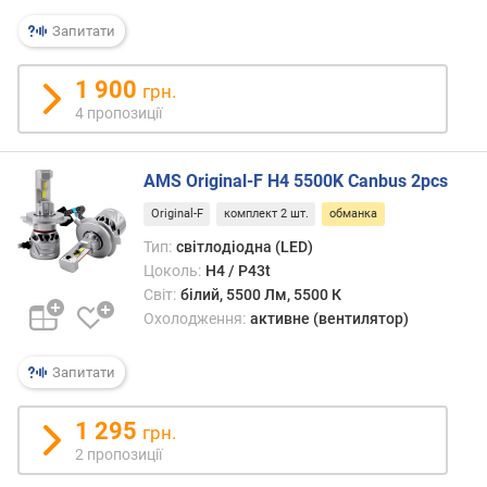
CAN
я
bus.
р
Запитати
Засто
н
з
і
1 900
грн.
ксен
с
4 пропозиції
та
т
світл
ю
ламп
AMS Original-F H4 5500K Canbus 2pcs
(див.
в
«Тип»
і
Original-F
комплект 2 шт.
обманка
У
д
Тип:
світлодіодна (LED)
таких
д
Цоколь:
H4 / P43t
ламп
е
Світ:
білий, 5500 Лм, 5500 К
спож
ш
Охолодження:
активне (вентилятор)
потуж
е
помі
в
менш
и
Запитати
ніж
х
у
д
1 295
грн.
галог
о
2 пропозиції
анало
д
Водн