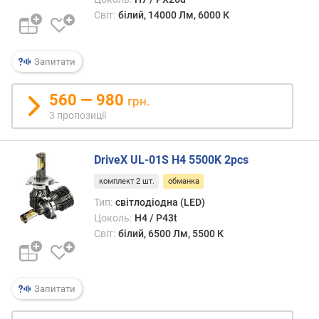
р
Світ:
білий, 14000 Лм, 6000 К
н
а
т
Запитати
е
м
п
560 — 980
грн.
е
3 пропозиції
р
а
т
DriveX UL-01S H4 5500K 2pcs
у
комплект 2 шт.
обманка
р
а
Тип:
світлодіодна (LED)
(
Цоколь:
H4 / P43t
К
Світ:
білий, 6500 Лм, 5500 К
)
г
а
Запитати
р
а