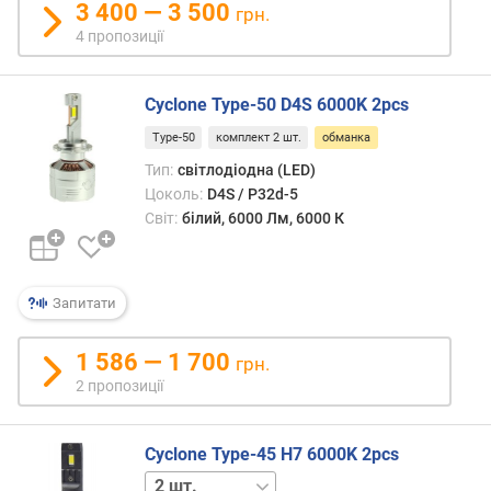
3 400 — 3 500
грн.
н
4 пропозиції
т
о
в
Cyclone Type-50 D4S 6000K 2pcs
а
н
Type-50
комплект 2 шт.
обманка
и
Тип:
світлодіодна (LED)
й
Цоколь:
D4S / P32d-5
т
Світ:
білий, 6000 Лм, 6000 К
е
р
м
і
Запитати
н
с
1 586 — 1 700
грн.
л
2 пропозиції
у
ж
б
Cyclone Type-45 H7 6000K 2pcs
и
1 шт.
(