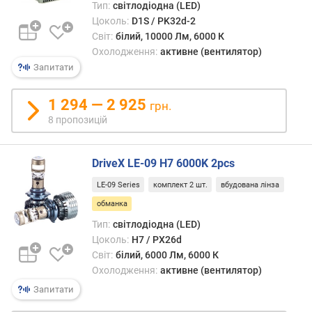
Тип:
світлодіодна (LED)
Цоколь:
D1S / PK32d-2
Світ:
білий, 10000 Лм, 6000 К
Охолодження:
активне (вентилятор)
Запитати
1 294 — 2 925
грн.
8 пропозицій
DriveX LE-09 H7 6000K 2pcs
LE-09 Series
комплект 2 шт.
вбудована лінза
обманка
Тип:
світлодіодна (LED)
Цоколь:
H7 / PX26d
Світ:
білий, 6000 Лм, 6000 К
Охолодження:
активне (вентилятор)
Запитати