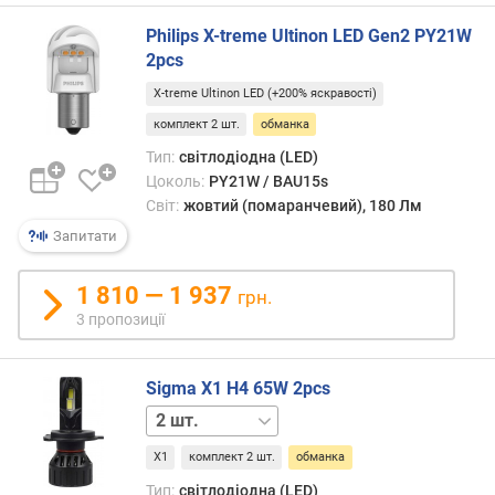
о
борто
р
Philips X-treme Ultinon LED Gen2 PY21W
елект
о
2pcs
авто
г
за
и
X-treme Ultinon LED (+200% яскравості)
замо
х
комплект 2 шт.
обманка
найча
розр
Тип:
світлодіодна (LED)
в
саме
Цоколь:
PY21W / BAU15s
і
на
Світ:
жовтий (помаранчевий), 180 Лм
д
«гало
д
Запитати
і
о
не
р
1 810 — 1 937
завж
грн.
о
здатн
3 пропозиції
г
розпі
и
інші
х
Sigma X1 H4 65W 2pcs
типи
д
ламп.
1 шт.
о
У
д
резул
X1
комплект 2 шт.
обманка
е
борт
ш
Тип:
світлодіодна (LED)