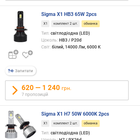
і
т
Sigma X1 HB3 65W 2pcs
л
о
X1
комплект 2 шт.
обманка
в
Тип:
світлодіодна (LED)
и
Цоколь:
HB3 / P20d
й
Світ:
білий, 14000 Лм, 6000 К
п
о
т
і
Запитати
к
(
620 — 1 240
грн.
Л
7 пропозицій
м
)
Sigma X1 H7 50W 6000K 2pcs
к
о
X1
комплект 2 шт.
обманка
л
Тип:
світлодіодна (LED)
і
Цоколь:
H7 / PX26d