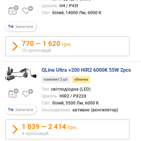
комп
е
Цоколь:
H4 / P43t
може
в
Світ:
білий, 14000 Лм, 6000 К
розці
и
зниж
х
Запитати
потуж
як
з
ознак
770 — 1 620
а
грн.
неспр
в
10 пропозицій
та
і
взага
д
відк
г
QLine Ultra +200 HIR2 6000K 55W 2pcs
живл
у
комплект 2 шт.
обманка
фар;
к
а
Тип:
світлодіодна (LED)
а
пере
Цоколь:
HIR2 / PX22d
м
нала
и
Світ:
білий, 5500 Лм, 6000 К
не
Охолодження:
активне (вентилятор)
Запитати
завж
з
можл
а
1 839 — 2 414
грн.
Для
д
9 пропозицій
таких
а