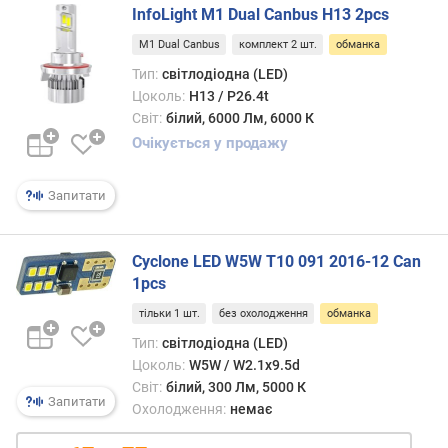
InfoLight M1 Dual Canbus H13 2pcs
п
і
M1 Dual Canbus
комплект 2 шт.
обманка
д
Тип:
світлодіодна (LED)
в
Цоколь:
H13 / P26.4t
и
Світ:
білий, 6000 Лм, 6000 К
щ
е
Очікується у продажу
н
а
Запитати
я
с
к
Cyclone LED W5W T10 091 2016-12 Can
р
1pcs
а
в
тільки 1 шт.
без охолодження
обманка
і
Тип:
світлодіодна (LED)
с
Цоколь:
W5W / W2.1x9.5d
т
Світ:
білий, 300 Лм, 5000 К
ь
Запитати
Охолодження:
немає
(
%