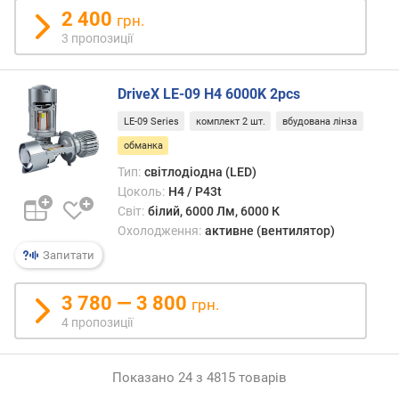
2 400
грн.
3 пропозиції
DriveX LE-09 H4 6000K 2pcs
LE-09 Series
комплект 2 шт.
вбудована лінза
обманка
Тип:
світлодіодна (LED)
Цоколь:
H4 / P43t
Світ:
білий, 6000 Лм, 6000 К
Охолодження:
активне (вентилятор)
Запитати
3 780 — 3 800
грн.
4 пропозиції
Показано 24 з 4815 товарів