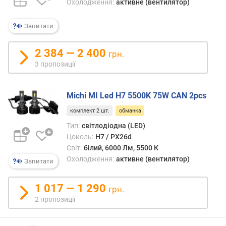
Охолодження:
активне (вентилятор)
що
т
гаран
ю
Запитати
суміс
п
«обм
р
з
о
2 384 — 2 400
грн.
усіма
п
3 пропозиції
борт
о
комп
з
немо
и
Michi MI Led H7 5500K 75W CAN 2pcs
–
ц
комплект 2 шт.
обманка
так
і
що
й
Тип:
світлодіодна (LED)
комп
Цоколь:
H7 / PX26d
моду
Світ:
білий, 6000 Лм, 5500 К
може
к
Охолодження:
активне (вентилятор)
Запитати
вияв
і
невід
л
1 017 — 1 290
і
ь
грн.
дове
к
2 пропозиції
шука
і
інший
с