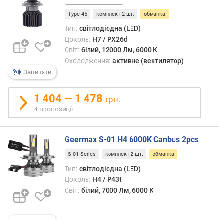
B
Type-45
комплект 2 шт.
обманка
3
)
Тип:
світлодіодна (LED)
(
Цоколь:
H7 / PX26d
г
Світ:
білий, 12000 Лм, 6000 К
о
Охолодження:
активне (вентилятор)
д
Запитати
)
1 404 — 1 478
м
грн.
а
4 пропозиції
к
с
и
Geermax S-01 H4 6000K Canbus 2pcs
м
S-01 Series
комплект 2 шт.
обманка
а
Тип:
світлодіодна (LED)
л
ь
Цоколь:
H4 / P43t
н
Світ:
білий, 7000 Лм, 6000 К
и
й