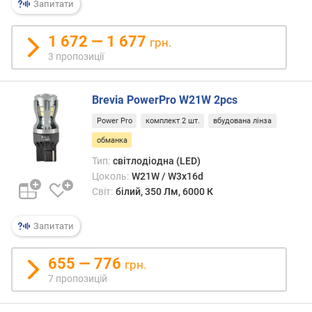
т
Запитати
е
р
1 672 — 1 677
грн.
м
3 пропозиції
і
н
с
Brevia PowerPro W21W 2pcs
л
у
Power Pro
комплект 2 шт.
вбудована лінза
ж
обманка
б
Тип:
світлодіодна (LED)
и
Цоколь:
W21W / W3x16d
(
Світ:
білий, 350 Лм, 6000 К
T
c
)
Запитати
(
г
655 — 776
грн.
о
7 пропозицій
д
)