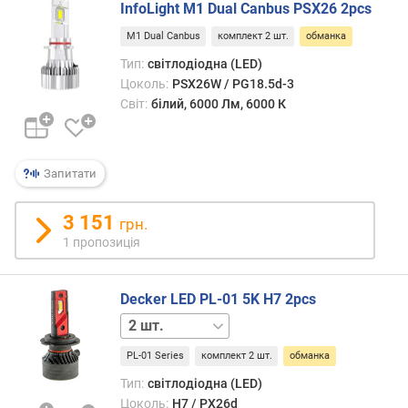
Втім,
т
InfoLight M1 Dual Canbus PSX26 2pcs
такі
ь
M1 Dual Canbus
комплект 2 шт.
обманка
ситуа
в
Тип:
світлодіодна (LED)
вини
у
не
Цоколь:
PSX26W / PG18.5d-3
п
так
а
Світ:
білий, 6000 Лм, 6000 К
часто
к
о
в
Запитати
ц
і
(
3 151
грн.
ш
1 пропозиція
т
.
)
Decker LED PL-01 5K H7 2pcs
1 шт.
с
п
PL-01 Series
комплект 2 шт.
обманка
о
Тип:
світлодіодна (LED)
ж
Цоколь:
H7 / PX26d