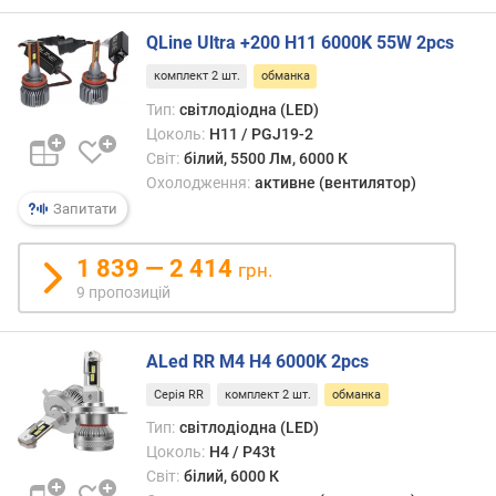
випад
т
і
о
QLine Ultra +200 H11 6000K 55W 2pcs
приз
ю
«обма
д
комплект 2 шт.
обманка
вона
о
Тип:
світлодіодна (LED)
підкл
д
Цоколь:
H11 / PGJ19-2
пара
а
Світ:
білий, 5500 Лм, 6000 К
до
в
Охолодження:
активне (вентилятор)
фари,
а
Запитати
в
н
резул
н
спож
я
1 839 — 2 414
грн.
потуж
9 пропозицій
зрост
з
до
а
номі
к
ALed RR M4 H4 6000K 2pcs
значе
і
Серія RR
комплект 2 шт.
обманка
л
Потрі
ь
Тип:
світлодіодна (LED)
мати
к
Цоколь:
H4 / P43t
на
і
Світ:
білий, 6000 К
увазі,
с