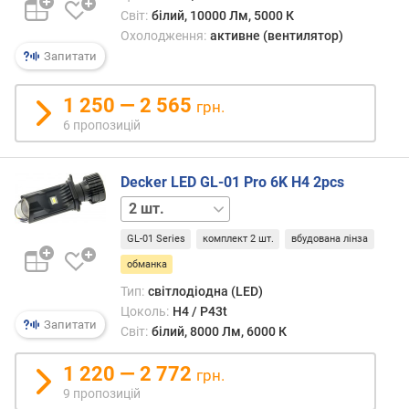
и
Світ:
білий, 10000 Лм, 5000 К
в
Охолодження:
активне (вентилятор)
а
Запитати
н
а
п
1 250 — 2 565
грн.
о
6 пропозицій
т
у
ж
Decker LED GL-01 Pro 6K H4 2pcs
н
1 шт.
і
с
GL-01 Series
комплект 2 шт.
вбудована лінза
т
обманка
ь
(
Тип:
світлодіодна (LED)
В
Цоколь:
H4 / P43t
Запитати
т
Світ:
білий, 8000 Лм, 6000 К
)
1 220 — 2 772
грн.
с
9 пропозицій
в