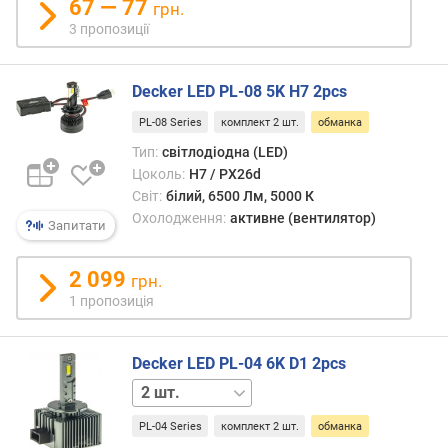
67 — 77
грн.
)
3 пропозиції
о
х
Decker LED PL-08 5K H7 2pcs
о
л
PL-08 Series
комплект 2 шт.
обманка
о
Тип:
світлодіодна (LED)
д
Цоколь:
H7 / PX26d
ж
Світ:
білий, 6500 Лм, 5000 К
е
Охолодження:
активне (вентилятор)
н
Запитати
н
я
2 099
грн.
1 пропозиція
Decker LED PL-04 6K D1 2pcs
1 шт.
PL-04 Series
комплект 2 шт.
обманка