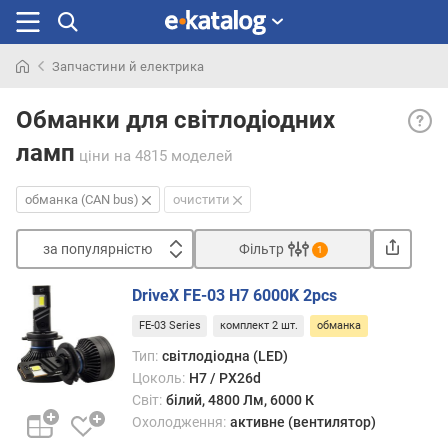
Запчастини й електрика
Шукали
Обма
раніше
Обманки для світлодіодних
(CAN
ламп
bus)
ціни
на 4815 моделей
— ел
блок
обманка (CAN bus)
очистити
покл
забез
за популярністю
Фільтр
1
суміс
Сортувати
ламп
DriveX FE-03 H7 6000K 2pcs
з
з
борт
FE-03 Series
комплект 2 шт.
обманка
а
елект
п
Тип:
світлодіодна (LED)
побу
о
Цоколь:
H7 / PX26d
на
п
Світ:
білий, 4800 Лм, 6000 К
основ
у
Охолодження:
активне (вентилятор)
шини
л