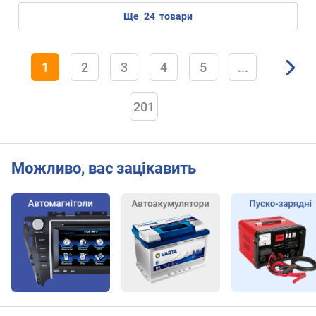
ще
24
товари
1
2
3
4
5
...
201
Можливо, вас зацікавить