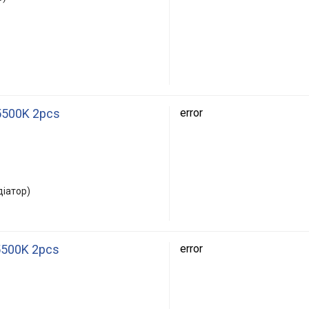
5500K 2pcs
error
діатор)
5500K 2pcs
error