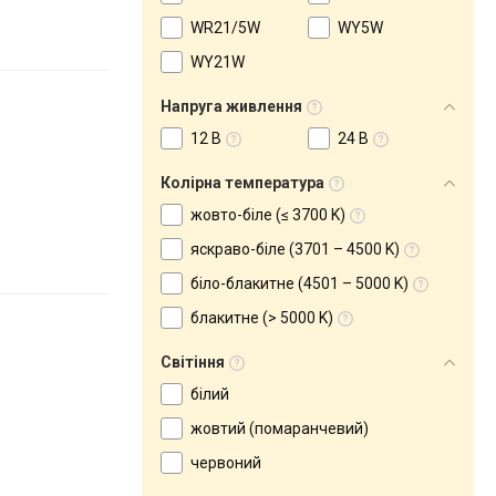
WR21/5W
WY5W
WY21W
Напруга живлення
12 В
24 В
Колірна температура
жовто-біле (≤ 3700 K)
яскраво-біле (3701 – 4500 K)
біло-блакитне (4501 – 5000 K)
блакитне (> 5000 K)
Світіння
білий
жовтий (помаранчевий)
червоний