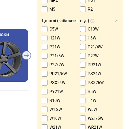
HIR2
HS1
M5
R2
Цоколі (габарити і т. д.)
C5W
C10W
H21W
H6W
P21W
P21/4W
P21/5W
P27W
P27/7W
PR21W
PR21/5W
PS24W
PSX24W
PSX26W
PY21W
R5W
R10W
T4W
W1.2W
W5W
W16W
W21/5W
W21W
WR21W