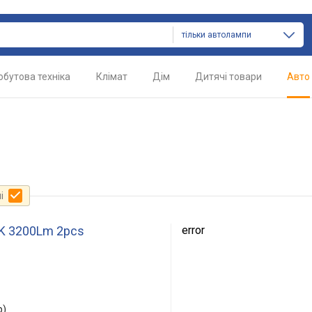
тільки автолампи
обутова техніка
Клімат
Дім
Дитячі товари
Авто
і
0K 3200Lm 2pcs
error
р)