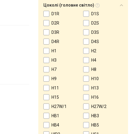
Цоколі (головне світло)
D1R
D1S
D2R
D2S
D3R
D3S
D4R
D4S
H1
H2
H3
H4
H7
H8
H9
H10
H11
H13
H15
H16
H27W/1
H27W/2
HB1
HB3
HB4
HB5