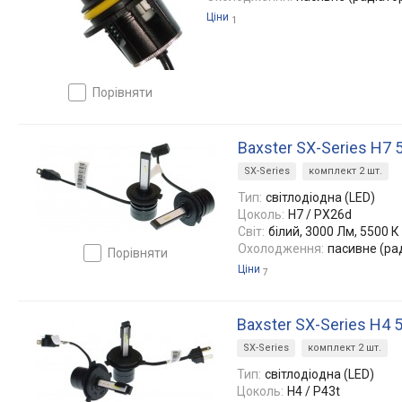
Ціни
1
порівняти
Baxster SX-Series H7 
SX-Series
комплект 2 шт.
Тип:
світлодіодна (LED)
Цоколь:
H7 / PX26d
Світ:
білий, 3000 Лм, 5500 К
Охолодження:
пасивне (ра
порівняти
Ціни
7
Baxster SX-Series H4 
SX-Series
комплект 2 шт.
Тип:
світлодіодна (LED)
Цоколь:
H4 / P43t