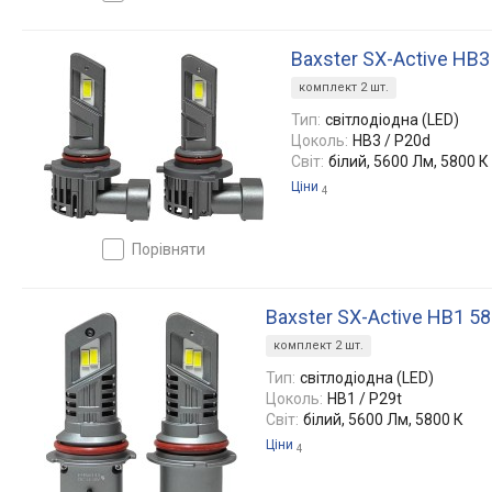
Baxster SX-Active HB
комплект 2 шт.
Тип:
світлодіодна (LED)
Цоколь:
HB3 / P20d
Світ:
білий, 5600 Лм, 5800 К
Ціни
4
порівняти
Baxster SX-Active HB1 5
комплект 2 шт.
Тип:
світлодіодна (LED)
Цоколь:
HB1 / P29t
Світ:
білий, 5600 Лм, 5800 К
Ціни
4