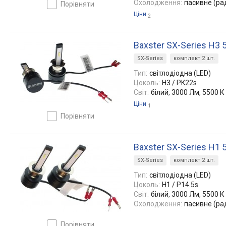
Охолодження:
пасивне (ра
порівняти
Ціни
2
Baxster SX-Series H3 
SX-Series
комплект 2 шт.
Тип:
світлодіодна (LED)
Цоколь:
H3 / PK22s
Світ:
білий, 3000 Лм, 5500 К
Ціни
1
порівняти
Baxster SX-Series H1 
SX-Series
комплект 2 шт.
Тип:
світлодіодна (LED)
Цоколь:
H1 / P14.5s
Світ:
білий, 3000 Лм, 5500 К
Охолодження:
пасивне (ра
порівняти