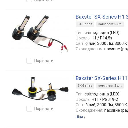
Baxster SX-Series H1 
SX-Series
комплект 2 шт.
Тип:
світлодіодна (LED)
Цоколь:
H1 / P14.5s
Світ:
білий, 3000 Лм, 3000 К
Охолодження:
пасивне (ра
порівняти
Baxster SX-Series H1
SX-Series
комплект 2 шт.
Тип:
світлодіодна (LED)
Цоколь:
H11 / PGJ19-2
Світ:
білий, 3000 Лм, 5500 К
порівняти
Охолодження:
пасивне (ра
Ціни
3