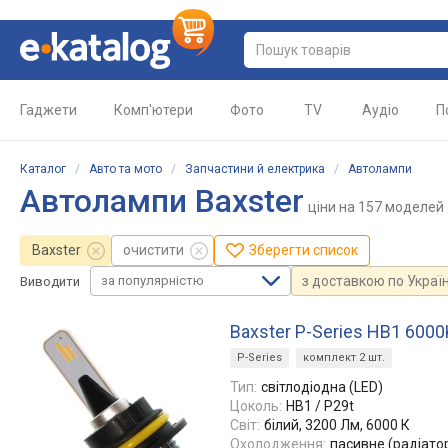
Гаджети
Комп'ютери
Фото
TV
Аудіо
П
Каталог
/
Авто та мото
/
Запчастини й електрика
/
Автолампи
Автолампи Baxster
ціни
на 157 моделей
Baxster
очистити
Зберегти список
за популярністю
з доставкою по Україн
Виводити
Baxster P-Series HB1 600
P-Series
комплект 2 шт.
Тип:
світлодіодна (LED)
Цоколь:
HB1 / P29t
Світ:
білий, 3200 Лм, 6000 К
Охолодження:
пасивне (радіато