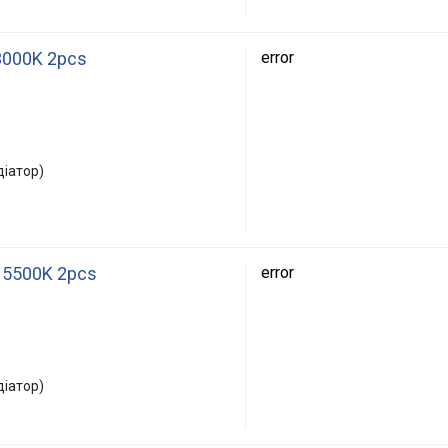
3000K 2pcs
error
діатор)
1 5500K 2pcs
error
діатор)