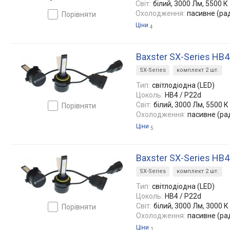
Світ:
білий, 3000 Лм, 5500 К
Охолодження:
пасивне (ра
порівняти
Ціни
4
Baxster SX-Series HB
SX-Series
комплект 2 шт.
Тип:
світлодіодна (LED)
Цоколь:
HB4 / P22d
Світ:
білий, 3000 Лм, 5500 К
порівняти
Охолодження:
пасивне (ра
Ціни
5
Baxster SX-Series HB
SX-Series
комплект 2 шт.
Тип:
світлодіодна (LED)
Цоколь:
HB4 / P22d
Світ:
білий, 3000 Лм, 3000 К
порівняти
Охолодження:
пасивне (ра
Ціни
1