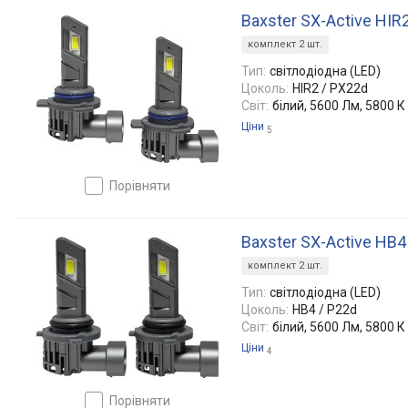
Baxster SX-Active HIR
комплект 2 шт.
Тип:
світлодіодна (LED)
Цоколь:
HIR2 / PX22d
Світ:
білий, 5600 Лм, 5800 К
Ціни
5
порівняти
Baxster SX-Active HB
комплект 2 шт.
Тип:
світлодіодна (LED)
Цоколь:
HB4 / P22d
Світ:
білий, 5600 Лм, 5800 К
Ціни
4
порівняти