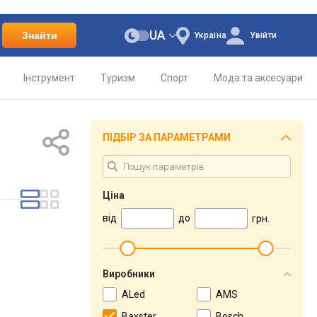
UA
Знайти
Україна
Увійти
Інструмент
Туризм
Спорт
Мода та аксесуари
ПІДБІР ЗА ПАРАМЕТРАМИ
Ціна
від
до
грн.
Виробники
ALed
AMS
Baxster
Bosch