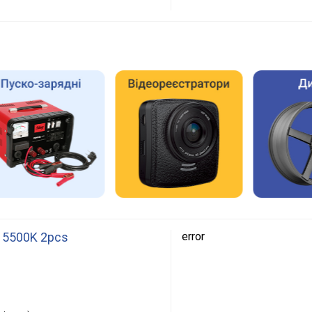
3 5500K 2pcs
error