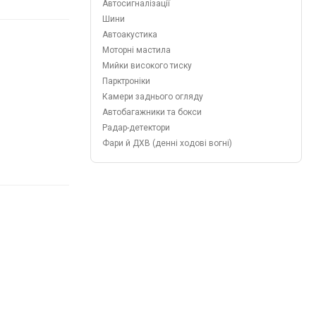
Автосигналізації
Шини
Автоакустика
Моторні мастила
Мийки високого тиску
Парктроніки
Камери заднього огляду
Автобагажники та бокси
Радар-детектори
Фари й ДХВ (денні ходові вогні)