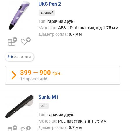
г
UKC Pen 2
)
дисплей
Тип:
гарячий друк
Матеріал:
ABS + PLA пластик, від 1.75 мм
Діаметр сопла:
0.7 мм
Запитати
399 — 900
грн.
14 пропозицій
Sunlu M1
USB
Тип:
гарячий друк
Матеріал:
PCL пластик, від 1.75 мм
Діаметр сопла:
0.7 мм