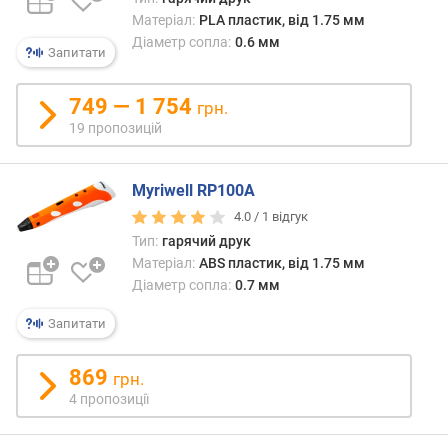
т
Матеріал:
PLA пластик, від 1.75 мм
е
Діаметр сопла:
0.6 мм
Запитати
й
т
749 — 1 754
грн.
о
19 пропозицій
в
щ
и
Myriwell RP100A
н
4.0 /
1
відгук
а
Тип:
гарячий друк
(
Матеріал:
ABS пластик, від 1.75 мм
м
Діаметр сопла:
0.7 мм
м
)
Запитати
в
а
869
грн.
г
4 пропозиції
а
(