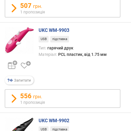
х
507
грн.
з
1 пропозиція
а
в
UKC WM-9903
і
д
USB
підставка
г
Тип:
гарячий друк
у
Матеріал:
PCL пластик, від 1.75 мм
к
а
м
и
Запитати
з
а
556
грн.
д
1 пропозиція
а
т
о
UKC WM-9902
ю
д
USB
підставка