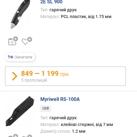
2E SL 900
н
Тип:
гарячий друк
и
Матеріал:
PCL пластик, від 1.75 мм
т
к
и
(
м
м
)
Запитати
д
849 — 1 199
грн.
і
5 пропозицій
а
м
е
Myriwell RS-100A
т
р
USB
с
Тип:
гарячий друк
о
Матеріал:
клейові стержні, від 7 мм
п
Діаметр сопла:
1.2 мм
л