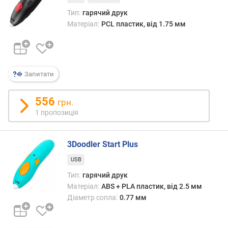
о
Тип:
гарячий друк
д
Матеріал:
PCL пластик, від 1.75 мм
а
в
а
н
н
Запитати
я
556
з
грн.
а
1 пропозиція
к
і
3Doodler Start Plus
л
ь
USB
к
Тип:
гарячий друк
і
Матеріал:
ABS + PLA пластик, від 2.5 мм
с
Діаметр сопла:
0.77 мм
т
ю
п