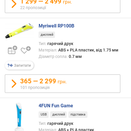
1 299 — 2 499
грн.
с
22 пропозиції
т
ю
Myriwell RP100B
в
і
дисплей
д
Тип:
гарячий друк
д
Матеріал:
ABS + PLA пластик, від 1.75 мм
е
Діаметр сопла:
0.7 мм
ш
Запитати
е
в
и
365 — 2 299
грн.
х
101 пропозиція
д
о
д
4FUN Fun Game
о
р
USB
дисплей
підставка
о
Тип:
гарячий друк
г
Матеріал:
ABS + PLA пластик