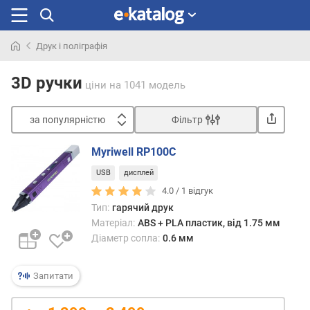
Друк і поліграфія
Шукали
раніше
3D ручки
ціни
на 1041 модель
за популярністю
Фільтр
Сортувати
Myriwell RP100C
з
USB
дисплей
а
п
4.0 /
1
відгук
о
Тип:
гарячий друк
п
Матеріал:
ABS + PLA пластик, від 1.75 мм
у
Діаметр сопла:
0.6 мм
л
я
Запитати
р
н
і