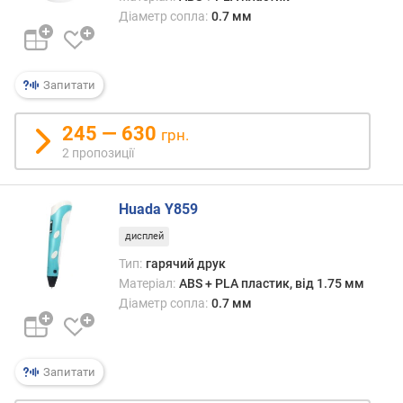
и
Діаметр сопла:
0.7 мм
х
в
і
Запитати
д
д
245 — 630
грн.
о
2 пропозиції
р
о
г
Huada Y859
и
х
дисплей
д
Тип:
гарячий друк
о
Матеріал:
ABS + PLA пластик, від 1.75 мм
д
Діаметр сопла:
0.7 мм
е
ш
е
в
Запитати
и