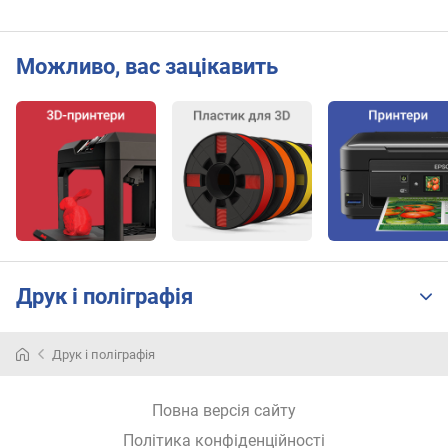
Можливо, вас зацікавить
Друк і поліграфія
Друк і поліграфія
3D-
ручка
—
Повна версія сайту
портативна
різновид
Політика конфіденційності