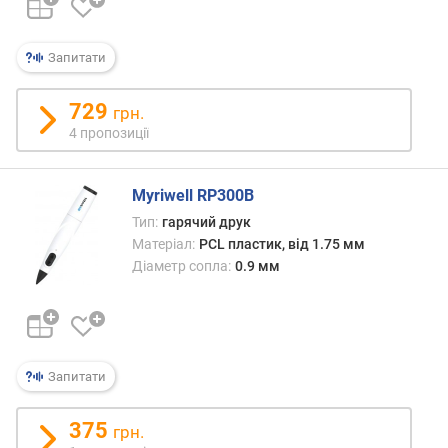
а
(
м
Запитати
м
)
729
грн.
ш
4 пропозиції
в
и
Myriwell RP300B
д
к
Тип:
гарячий друк
і
Матеріал:
PCL пластик, від 1.75 мм
с
Діаметр сопла:
0.9 мм
т
ь
д
р
у
Запитати
к
у
375
(
грн.