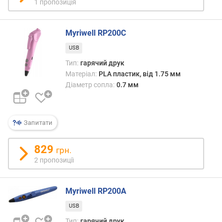
м
1 пропозиція
м
/
с
Myriwell RP200C
)
USB
к
Тип:
гарячий друк
і
Матеріал:
PLA пластик, від 1.75 мм
л
Діаметр сопла:
0.7 мм
ь
к
і
Запитати
с
т
ь
829
грн.
ш
2 пропозиції
в
и
д
Myriwell RP200A
к
USB
о
с
Тип:
гарячий друк