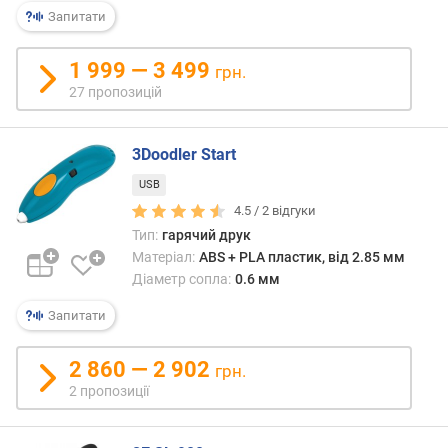
р
Запитати
о
п
о
1 999 — 3 499
грн.
з
27 пропозицій
и
ц
і
3Doodler Start
й
USB
4.5 /
2
відгуки
м
Тип:
гарячий друк
і
Матеріал:
ABS + PLA пластик, від 2.85 мм
н
Діаметр сопла:
0.6 мм
.
Запитати
д
і
а
2 860 — 2 902
грн.
м
2 пропозиції
е
т
р