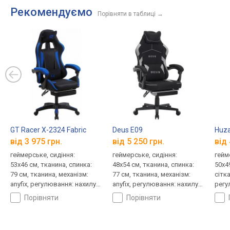
Рекомендуємо
Порівняти в таблиці
→
GT Racer X-2324 Fabric
Deus E09
Huza
від 3 975 грн.
від 5 250 грн.
від 
геймерське, сидіння:
геймерське, сидіння:
гейм
53x46 см, тканина, спинка:
48x54 см, тканина, спинка:
50x4
79 см, тканина, механізм:
77 см, тканина, механізм:
сітка
anyfix, регулювання: нахилу,
anyfix, регулювання: нахилу,
регу
висоти
висоти
порівняти
порівняти