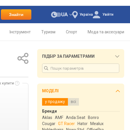
UA
Знайти
Україна
Увійти
Інструмент
Туризм
Спорт
Мода та аксесуари
ПІДБІР ЗА ПАРАМЕТРАМИ
к купити
МОДЕЛІ
у продажу
всі
Бренди
Aklas
AMF
Anda Seat
Bonro
Cougar
GT Racer
Hator
Mealux
Noblechairs
Nowy Styl
OfficePro