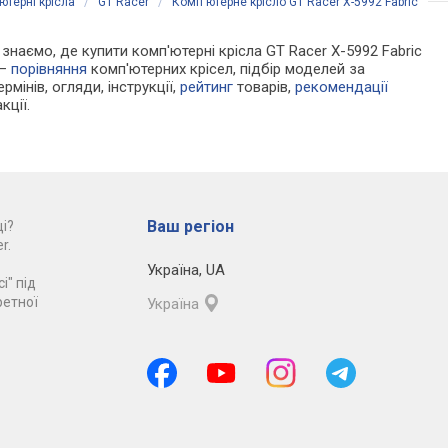
ютерні крісла
/
GT Racer
/
Комп'ютерне крісло GT Racer X-5992 Fabric
и знаємо, де купити комп'ютерні крісла GT Racer X-5992 Fabric
 —
порівняння
комп'ютерних крісел, підбір моделей за
рмінів, огляди, інструкції,
рейтинг
товарів,
рекомендації
кції.
Ваш регіон
і?
r.
Україна
,
UA
і" під
ретної
Україна