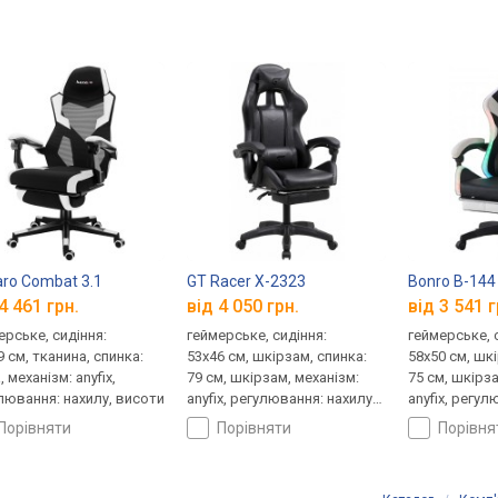
ro Combat 3.1
GT Racer X-2323
Bonro B-144
4 461 грн.
від 4 050 грн.
від 3 541 г
ерське, сидіння:
геймерське, сидіння:
геймерське, 
9 см, тканина, спинка:
53x46 см, шкірзам, спинка:
58x50 см, шк
, механізм: anyfix,
79 см, шкірзам, механізм:
75 см, шкірза
лювання: нахилу, висоти
anyfix, регулювання: нахилу,
anyfix, регул
висоти, жорсткості
висоти
порівняти
порівняти
порівн