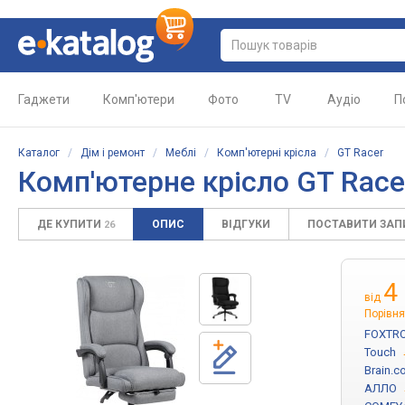
Гаджети
Комп'ютери
Фото
TV
Аудіо
П
Каталог
/
Дім і ремонт
/
Меблі
/
Комп'ютерні крісла
/
GT Racer
Комп'ютерне крісло GT Racer
ДЕ КУПИТИ
ОПИС
ВІДГУКИ
ПОСТАВИТИ ЗА
26
4
від
Порівня
FOXTRO
Touch
Brain.c
АЛЛО