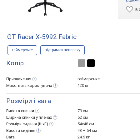
COMFY.
в 
GT Racer X-5992 Fabric
геймерське
підтримка попереку
Колір
Призначення
геймерське
Макс. вага
користувача
120 кг
Розміри і вага
Висота
спинки
79 см
Ширина спинки у
плечах
52 см
Розміри сидіння
(ШхГ)
54x48 см
Висота
сидіння
43 – 54 см
Вага
24.5 кг