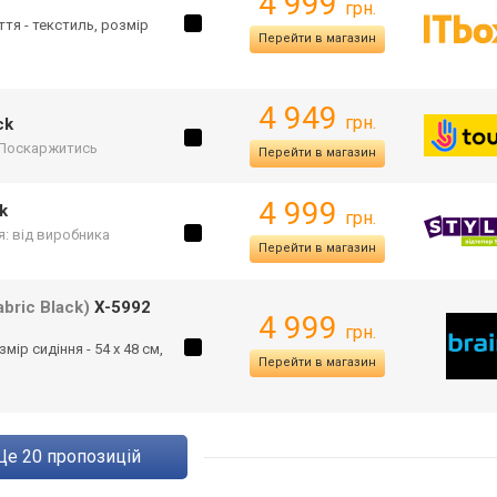
4 999
грн.
ття - текстиль, розмір
Перейти в магазин
4 949
грн.
ck
Поскаржитись
Перейти в магазин
4 999
k
грн.
я: від виробника
Перейти в магазин
bric Black)
X-5992
4 999
грн.
мір сидіння - 54 х 48 см,
Перейти в магазин
ще
20
пропозицій