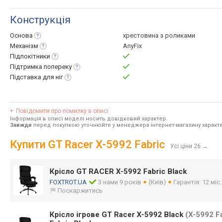
Конструкція
Основа
хрестовина з роликами
Механізм
AnyFix
Підлокітники
Підтримка
попереку
Підставка для
ніг
Повідомити про помилку в описі
Інформація в описі моделі носить довідковий характер.
Завжди
перед покупкою уточнюйте у менеджера інтернет-магазину характе
Купити GT Racer X-5992 Fabric
Усі ціни 26
→
Крісло GT RACER X-5992 Fabric Black
FOXTROT.UA
З нами 9 років
(Київ)
Гарантія: 12 міс
Поскаржитись
Крісло ігрове GT Racer X-5992 Black
(X-5992 Fa