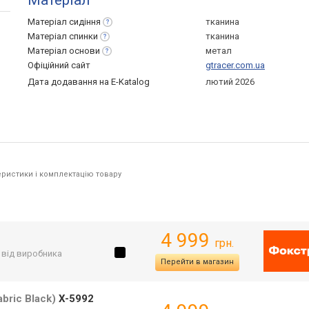
Матеріал
Матеріал
сидіння
тканина
Матеріал
спинки
тканина
Матеріал
основи
метал
Офіційний сайт
gtracer.com.ua
Дата додавання на E-Katalog
лютий 2026
ристики і комплектацію товару
4 999
грн.
. від виробника
Перейти в магазин
bric Black)
X-5992