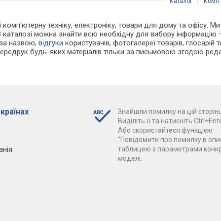
Каталог
/
Комп'
і комп'ютерну техніку, електроніку, товари для дому та офісу. М
В каталозі можна знайти всю необхідну для вибору інформацію
 за назвою,
відгуки
користувачів, фотогалереї товарів, глосарій те
Передрук будь-яких матеріалів тільки за письмовою згодою реда
 країнах
Знайшли помилку на цій сторінц
Виділіть її та натисніть Ctrl+Ente
Або скористайтеся функцією
"Повідомити про помилку в опис
анія
таблицею з параметрами конк
моделі.