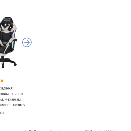
AGN AGN09-25
Sofotel Specter
рн.
від 4 299 грн.
від 5 050 грн.
сидіння:
геймерське, сидіння:
геймерське, сидіння:
ірзам, спинка:
52x50 см, шкірзам, спинка:
36x52 см, шкірзам, сп
м, механізм:
80 см, шкірзам, механізм:
75 см, шкірзам, механ
ювання: нахилу,
anyfix, регулювання: нахилу,
anyfix, регулювання: 
висоти
висоти
яти
порівняти
порівняти