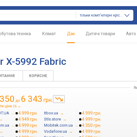
тільки комп'ютерні крісла
обутова техніка
Клімат
Дім
Дитячі товари
Авто
 X-5992 Fabric
ПИТАННЯ
КОРИСНЕ
Я
 350
6 343
грн.
до
ти ціни
→
26
T.UA
→
4 999 грн.
Itbox.ua
→
4 999 грн.
→
4 949 грн.
Stls.store
→
4 999 грн.
om.ua
→
4 999 грн.
Mobitek.com.ua
→
4 350 грн.
→
4 999 грн.
Vodafone.ua
→
4 999 грн.