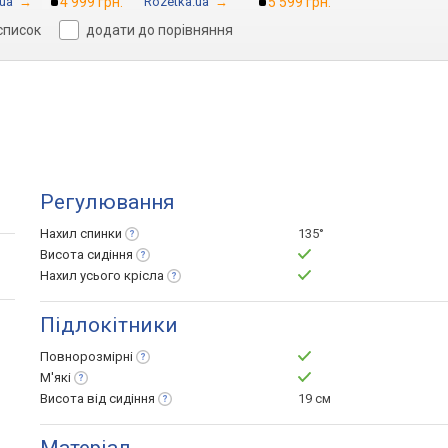
ua
→
4 999 грн.
Rozetka.ua
→
5 599 грн.
список
додати до порівняння
Регулювання
Нахил
спинки
135°
Висота
сидіння
Нахил усього
крісла
Підлокітники
Повнорозмірні
М'які
Висота від
сидіння
19 см