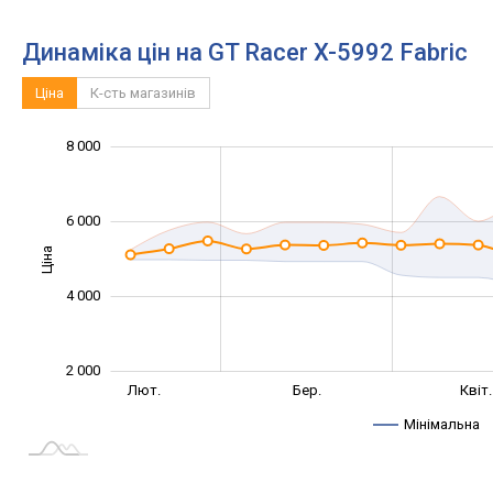
Динаміка цін на GT Racer X-5992 Fabric
Ціна
К-сть магазинів
8 000
10 000
-2 000
1 000
3 000
5 000
0
6 000
Ціна
2 000
4 000
2 000
Серп.
Вер.
Лют.
Бер.
Квіт.
L
Мінімальна