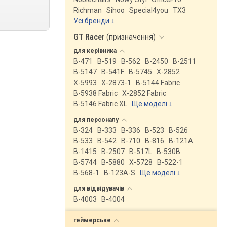
Richman
Sihoo
Special4you
ТX3
Усі бренди
GT Racer
(
призначення
)
для
керівника
B-471
B-519
B-562
B-2450
B-2511
B-5147
B-541F
B-5745
X-2852
X-5993
X-2873-1
B-5144 Fabric
B-5938 Fabric
X-2852 Fabric
B-5146 Fabric XL
Ще моделі
↓
для
персоналу
B-324
B-333
B-336
B-523
B-526
B-533
B-542
B-710
B-816
B-121A
B-1415
B-2507
B-517L
B-530B
B-5744
B-5880
X-5728
B-522-1
B-568-1
B-123A-S
Ще моделі
↓
для
відвідувачів
B-4003
B-4004
геймерське