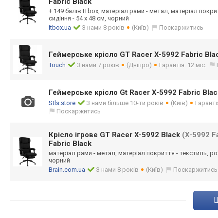
Fabric Black
+ 149 балів ITbox, матеріал рами - метал, матеріал покри
сидіння - 54 х 48 см, чорний
Itbox.ua
З нами 8 років
(Київ)
Поскаржитись
Геймерське крісло GT Racer X-5992 Fabric Bla
Touch
З нами 7 років
(Дніпро)
Гарантія: 12 міс.
Геймерське крісло Gt Racer X-5992 Fabric Blac
Stls.store
З нами більше 10-ти років
(Київ)
Гаранті
Поскаржитись
Крісло ігрове GT Racer X-5992 Black
(X-5992 Fa
Fabric Black
матеріал рами - метал, матеріал покриття - текстиль, роз
чорний
Brain.com.ua
З нами 8 років
(Київ)
Поскаржитись