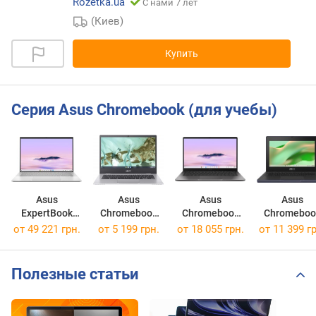
Rozetka.ua
С нами 7 лет
(Киев)
Купить
Серия Asus Chromebook (для учебы)
Asus
Asus
Asus
Asus
ExpertBook
Chromebook
Chromebook
Chromeboo
CX54
CX1
Plus
CR11
от
49 221 грн.
от
5 199 грн.
от
18 055 грн.
от
11 399 гр
Chromebook
CX1400CKA
CX1405CTA
CR1104CG
Plus
[CX1400CKA-NK0380]
[CX1405CTA-S60930]
[CR1104CGA
CX5403CMA
Полезные статьи
[CX5403CMA-QN0678]