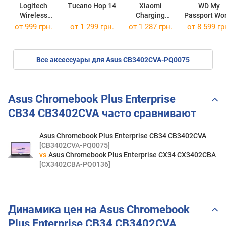
Logitech
Tucano Hop 14
Xiaomi
WD My
Wireless
Charging
Passport Wo
Mouse M325
Combo 100W
WDBRMD005
от 999 грн.
от 1 299 грн.
от 1 287 грн.
от
8 599 гр
Все аксессуары для Asus CB3402CVA-PQ0075
Asus Chromebook Plus Enterprise
CB34 CB3402CVA часто сравнивают
Asus Chromebook Plus Enterprise CB34 CB3402CVA
[CB3402CVA-PQ0075]
vs
Asus Chromebook Plus Enterprise CX34 CX3402CBA
[CX3402CBA-PQ0136]
Динамика цен на Asus Chromebook
Plus Enterprise CB34 CB3402CVA