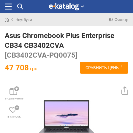
Ноутбуки
Фильтр
Искали
раньше
Asus Chromebook Plus Enterprise
CB34 CB3402CVA
[CB3402CVA-PQ0075]
47 708
1
СРАВНИТЬ ЦЕНЫ
грн.
в сравнение
в список