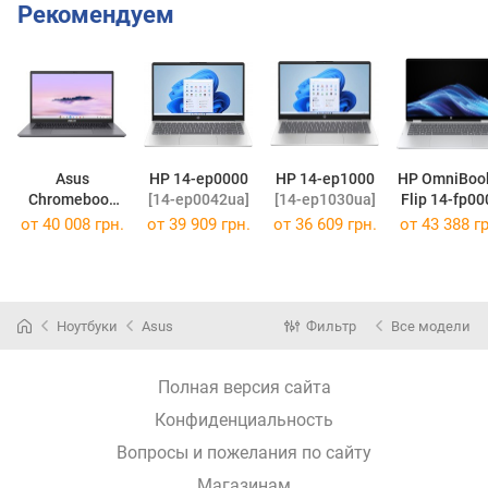
Рекомендуем
Asus
HP 14-ep0000
HP 14-ep1000
HP OmniBoo
Chromebook
[14-ep0042ua]
[14-ep1030ua]
Flip 14-fp00
Plus Enterprise
[14-fp0033u
от
40 008 грн.
от
39 909 грн.
от
36 609 грн.
от
43 388 гр
CB34
CB3402CVA
[CB3402CVA-MW0517]
Ноутбуки
Asus
Фильтр
Все модели
Полная версия сайта
Конфиденциальность
Вопросы и пожелания по сайту
Магазинам