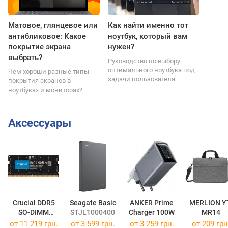
Матовое, глянцевое или
Как найти именно тот
антибликовое: Какое
ноутбук, который вам
покрытие экрана
нужен?
выбрать?
Руководство по выбору
оптимального ноутбука под
Чем хороши разные типы
задачи пользователя
покрытия экранов в
ноутбуках и мониторах?
Аксессуары
Crucial DDR5
Seagate Basic
ANKER Prime
MERLION Y
SO-DIMM
STJL1000400
Charger 100W
MR14
1x16GB
от
11 219 грн.
от
3 599 грн.
от 3 259 грн.
от 209 грн