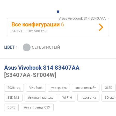
Asus Vivobook S14 S3407AA
Все конфигурации
6
54 521 — 102 508 грн.
ЦВЕТ
1
Asus Vivobook S14 S3407AA
[S3407AA-SF004W]
2026 год
VivoBook
ультрабук
автономный+
OLED
SSD M.2
быстрая зарядка
Wi-Fi 6
подсветка
3D ска
DDR5
без апгрейда ОЗУ