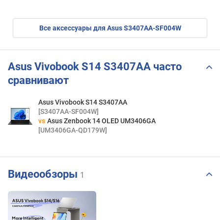
CT16G56C46S5
Все аксессуары для Asus S3407AA-SF004W
Asus Vivobook S14 S3407AA часто
сравнивают
Asus Vivobook S14 S3407AA
[S3407AA-SF004W]
vs
Asus Zenbook 14 OLED UM3406GA
[UM3406GA-QD179W]
Видеообзоры
1