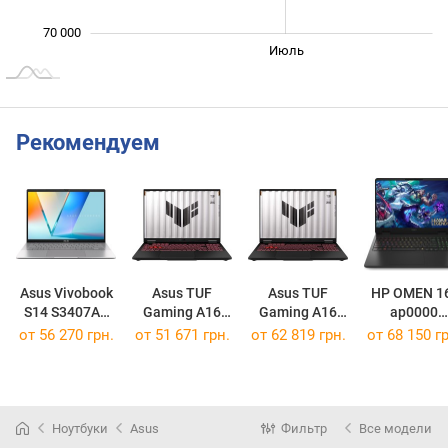
70 000
Июнь
Сент.
Май
Авг.
Июль
L
Рекомендуем
Asus Vivobook
Asus TUF
Asus TUF
HP OMEN 1
S14 S3407AA
Gaming A16
Gaming A16
ap0000
[S3407AA-SF013W]
(2025)
(2025)
[BL6K1AV]
от
56 270 грн.
от
51 671 грн.
от
62 819 грн.
от
68 150 гр
FA608UH
FA608UM
[FA608UH-R7165W]
[FA608UM-R7165W]
Ноутбуки
Asus
Фильтр
Все модели