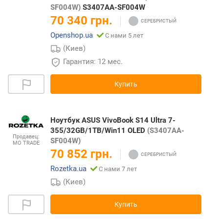
дорогих
SF004W)
S3407AA-SF004W
к
70 340 грн.
дешевым
Openshop.ua
С нами 5 лет
(Киев)
Гарантия: 12 мес.
Купить
Ноутбук ASUS VivoBook S14 Ultra 7-
355/32GB/1TB/Win11 OLED
(S3407AA-
Продавец:
SF004W)
MO TRADE
70 852 грн.
Rozetka.ua
С нами 7 лет
(Киев)
Купить