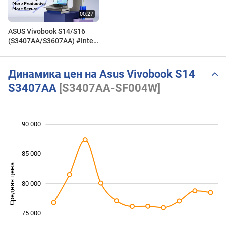
ASUS Vivobook S14/S16
(S3407AA/S3607AA) #Intel |
2026
Динамика цен на Asus Vivobook S14
S3407AA
[S3407AA-SF004W]
90 000
 000
 000
 000
85 000
Средняя цена
80 000
70 000
75 000