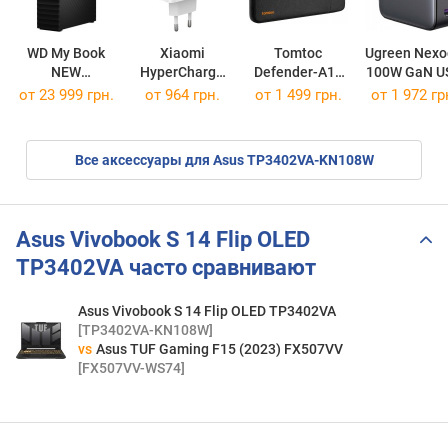
WD My Book
Xiaomi
Tomtoc
Ugreen Nexo
NEW
HyperCharge
Defender-A13
100W GaN U
WDBBGB0160HBK
Combo 90W
Sleeve for
A + 3 USB-
от
23 999 грн.
от 964 грн.
от 1 499 грн.
от 1 972 гр
MacBook 14
Charger
Все аксессуары для Asus TP3402VA-KN108W
Asus Vivobook S 14 Flip OLED
TP3402VA часто сравнивают
Asus Vivobook S 14 Flip OLED TP3402VA
[TP3402VA-KN108W]
vs
Asus TUF Gaming F15 (2023) FX507VV
[FX507VV-WS74]