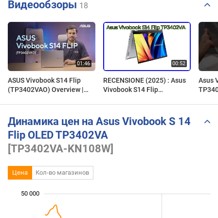
Видеообзоры
18
ASUS Vivobook S14 Flip
RECENSIONE (2025) : Asus
Asus 
(TP3402VAO) Overview |
Vivobook S14 Flip
TP340
Versatile Design meets
TP3402VA. DETTAGLI
Gen C
Powerful Performance
ESSENZIALI
SSD/ 
Динамика цен на Asus Vivobook S 14
Flip OLED TP3402VA
[TP3402VA-KN108W]
Цена
Кол-во магазинов
 000
 000
 000
 000
 000
 000
 000
50 000