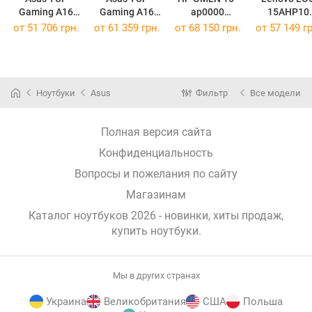
Gaming A16
Gaming A16
ap0000
15AHP10
(2025)
(2025)
[BL6K1AV]
[83JG007PU
от
51 706 грн.
от
61 359 грн.
от
68 150 грн.
от
57 149 гр
FA608UH
FA608UM
[FA608UH-R7165W]
[FA608UM-R7165W]
Ноутбуки
Asus
Фильтр
Все модели
Полная версия сайта
Конфиденциальность
Вопросы и пожелания по сайту
Магазинам
Каталог ноутбуков 2026 - новинки, хиты продаж,
купить ноутбуки
.
Мы в других странах
Украина
Великобритания
США
Польша