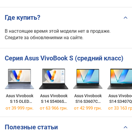
Где купить?
В настоящее время этой модели нет в продаже.
Следите за обновлениями на сайте.
Серия Asus VivoBook S (средний класс)
Asus Vivobook
Asus Vivobook
Asus Vivobook
Asus Vivobo
S 15 OLED
S 14 S5406SA
S16 S3607CA
S14 S3407
S5506MA
[S5406SA-WH79]
[S3607CA-RP011]
[S3407QA-K
от
39 999 грн.
от
63 966 грн.
от
42 999 грн.
от
33 163 гр
[S5506MA-WS76]
Полезные статьи