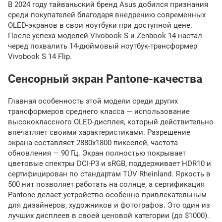
В 2024 году тайваньский бренд Asus добился признания
среди покупателей благодаря внедрению современных
OLED-экранов в свои ноутбуки при доступной цене.
После успеха моделей Vivobook S и Zenbook 14 настал
черед похвалить 14-дюймовый ноутбук-трансформер
Vivobook S 14 Flip.
Сенсорный экран Pantone-качества
Главная особенность этой модели среди других
трансформеров среднего класса — использование
высококлассного OLED-дисплея, который действительно
впечатляет своими характеристиками. Разрешение
экрана составляет 2880x1800 пикселей, частота
обновления — 90 Гц. Экран полностью покрывает
цветовые спектры DCI-P3 и sRGB, поддерживает HDR10 и
сертифицирован по стандартам TÜV Rheinland. Яркость в
500 нит позволяет работать на солнце, а сертификация
Pantone делает устройство особенно привлекательным
для дизайнеров, художников и фотографов. Это один из
лучших дисплеев в своей ценовой категории (до $1000).