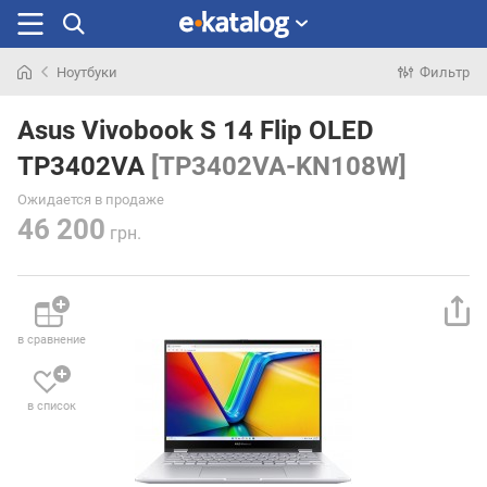
Ноутбуки
Фильтр
Искали
раньше
Asus Vivobook S 14 Flip OLED
TP3402VA
[TP3402VA-KN108W]
Ожидается в продаже
46 200
грн.
в сравнение
в список