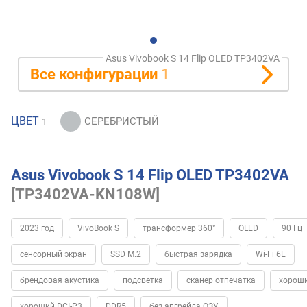
Asus Vivobook S 14 Flip OLED TP3402VA
Все конфигурации
1
ЦВЕТ
1
Asus Vivobook S 14 Flip OLED TP3402VA
[TP3402VA-KN108W]
2023 год
VivoBook S
трансформер 360°
OLED
90 Гц
сенсорный экран
SSD M.2
быстрая зарядка
Wi-Fi 6E
брендовая акустика
подсветка
сканер отпечатка
хороши
хороший DCI-P3
DDR5
без апгрейда ОЗУ