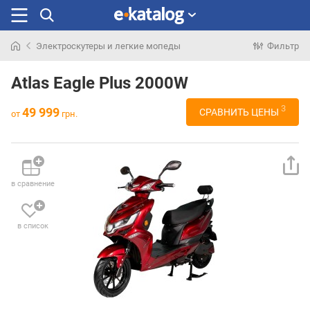
Электроскутеры и легкие мопеды
Фильтр
Искали
раньше
Atlas Eagle Plus 2000W
3
49 999
СРАВНИТЬ ЦЕНЫ
от
грн.
в сравнение
в список