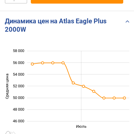
Динамика цен на Atlas Eagle Plus
2000W
58 000
 000
 000
 000
56 000
54 000
Средняя цена
52 000
46 000
50 000
48 000
46 000
Июнь
Сент.
Май
Авг.
Июль
L