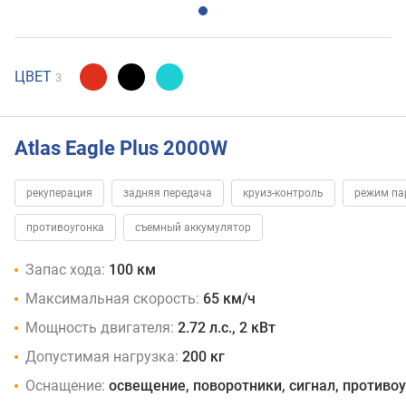
ЦВЕТ
3
Atlas Eagle Plus 2000W
рекуперация
задняя передача
круиз-контроль
режим па
противоугонка
съемный аккумулятор
Запас хода:
100 км
Максимальная скорость:
65 км/ч
Мощность двигателя:
2.72 л.с., 2 кВт
Допустимая нагрузка:
200 кг
Оснащение:
освещение, поворотники, сигнал, противо