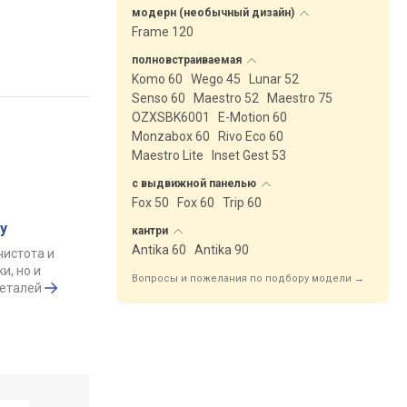
модерн (необычный
дизайн)
Frame 120
полновстраиваемая
Komo 60
Wego 45
Lunar 52
Senso 60
Maestro 52
Maestro 75
OZXSBK6001
E-Motion 60
Monzabox 60
Rivo Eco 60
Maestro Lite
Inset Gest 53
с выдвижной
панелью
Fox 50
Fox 60
Trip 60
у
кантри
Antika 60
Antika 90
чистота и
и, но и
Вопросы и пожелания по подбору модели →
деталей