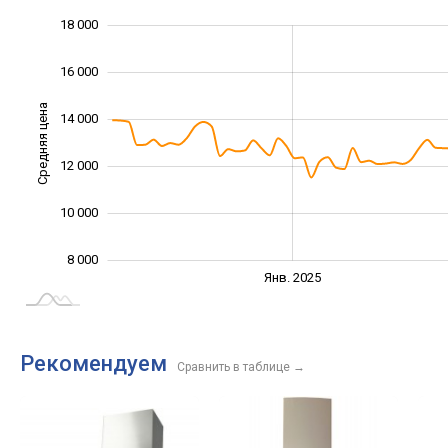
18 000
20 000
4 000
6 000
16 000
Средняя цена
14 000
10 000
12 000
10 000
8 000
Янв. 2027
Июль
Янв. 2025
L
Рекомендуем
Сравнить в таблице
→