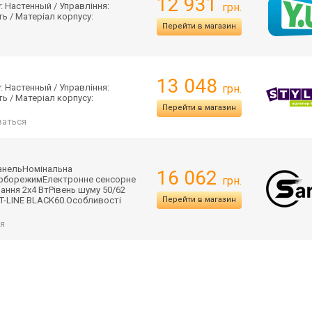
12 931
: Настенный / Управління:
грн.
ть / Матеріал корпусу:
Перейти в магазин
13 048
: Настенный / Управління:
грн.
ть / Матеріал корпусу:
Перейти в магазин
аться
панельНомінальн
а
16 062
турборежимЕлект
ронне сенсорне
грн.
ання 2х4 ВтРівень шуму 50/62
з T-LINE BLACK60.Особлив
ості
Перейти в магазин
я