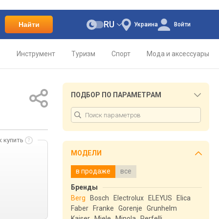
RU
Найти
Украина
Войти
о
Инструмент
Туризм
Спорт
Мода и аксессуары
ПОДБОР ПО ПАРАМЕТРАМ
к купить
МОДЕЛИ
в продаже
все
Бренды
Berg
Bosch
Electrolux
ELEYUS
Elica
Faber
Franke
Gorenje
Grunhelm
Kaiser
Miele
Minola
Perfelli