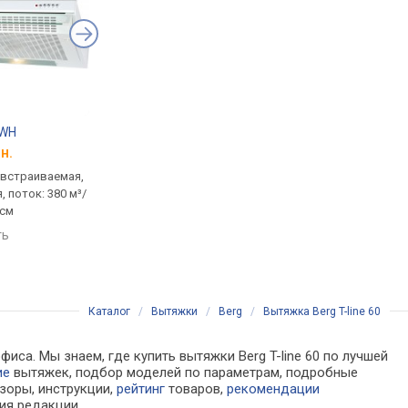
 WH
Cata G 45 X
Elica Elite 14 PLUS I
н.
от 3 697 грн.
от 5 999 грн.
 встраиваемая,
встраиваемая (в шкаф),
встраиваемая (в шка
 поток: 380 м³/
полновстраиваемая, поток:
выдвижной панелью,
 см
390 м³/ч, ширина 51 см
1000 м³/ч, ширина 60
ть
сравнить
сравнить
Каталог
/
Вытяжки
/
Berg
/
Вытяжка Berg T-line 60
иса. Мы знаем, где купить вытяжки Berg T-line 60 по лучшей
ие
вытяжек, подбор моделей по параметрам, подробные
зоры, инструкции,
рейтинг
товаров,
рекомендации
ия редакции.