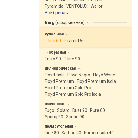
Pyramida
VENTOLUX
Weilor
Все бренды
Berg
(
оформление
)
купольная
T-line 60
Piramid 60
Т-образная
Eniko 90
T-line 90
цилиндрическая
Floyd Isola
Floyd Negro
Floyd White
Floyd Premium
Floyd Premium Isola
Floyd Premium Gold Pro
Floyd Premium Gold Pro Isola
наклонная
Fugo
Solaro
Dust 90
Pure 60
Spring 60
Spring 90
прямоугольная
Inge 80
Karbon 40
Karbon Isola 40