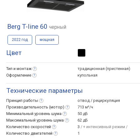
Berg T-line 60
черный
2022 год
мощная
Цвет
Тип и
монтаж
традиционная (пристенная)
Оформление
купольная
Технические параметры
Принцип
работы
отвод / рециркуляция
Производительность
(мотор)
713 м³/ч
Минимальный уровень
шума
50 дБ
Максимальный уровень
шума
62 дБ
Количество
скоростей
3
/ + интенсивный режим /
Количество
двигателей
1