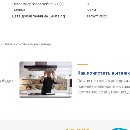
Класс
энергопотребления
B
Ширина
60 см
Дата добавления на E-Katalog
август 2022
ристики и комплектацию товара
.
Как почистить вытяжк
я будет
Важно не только внешняя 
привлекательность вытяжк
состояние ее внутренних 