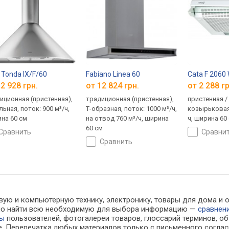
a Tonda IX/F/60
Fabiano Linea 60
Cata F 2060
2 928 грн.
от 12 824 грн.
от 2 288 гр
иционная (пристенная),
традиционная (пристенная),
пристенная /
льная, поток: 900 м³/ч,
Т-образная, поток: 1000 м³/ч,
козырьковая,
на 60 см
на отвод 760 м³/ч, ширина
ч, ширина 60
60 см
сравнить
сравни
сравнить
ую и компьютерную технику, электронику, товары для дома и оф
ожно найти всю необходимую для выбора информацию —
сравнен
вы
пользователей, фотогалереи товаров, глоссарий терминов, об
е. Перепечатка любых материалов только с письменного соглас