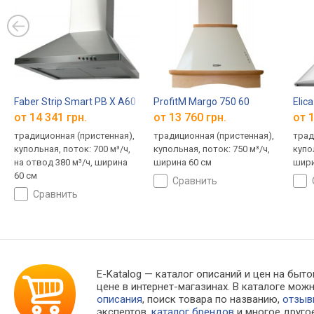
Faber Strip Smart PB X A60
ProfitM Margo 750 60
Elic
от 14 341 грн.
от 13 760 грн.
от 1
традиционная (пристенная),
традиционная (пристенная),
трад
купольная, поток: 700 м³/ч,
купольная, поток: 750 м³/ч,
купо
на отвод 380 м³/ч, ширина
ширина 60 см
шири
60 см
сравнить
сравнить
E-Katalog
— каталог описаний и цен на бытов
цене в интернет-магазинах. В каталоге м
описания
, поиск товара по названию,
отзы
экспертов,
каталог брендов
и многое друго