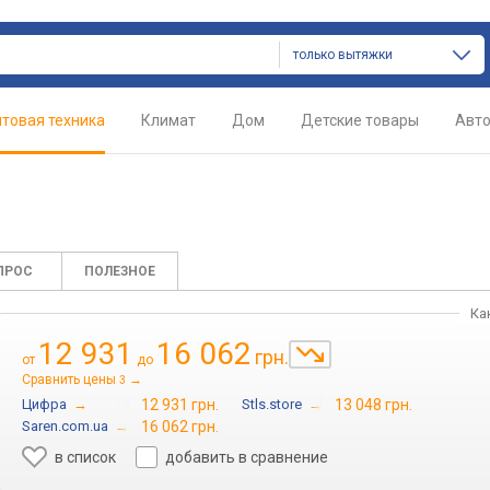
только вытяжки
товая техника
Климат
Дом
Детские товары
Авт
ПРОС
ПОЛЕЗНОЕ
Ка
12 931
16 062
грн.
от
до
Сравнить цены
→
3
Цифра
→
12 931 грн.
Stls.store
→
13 048 грн.
Saren.com.ua
→
16 062 грн.
в список
добавить в сравнение