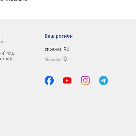
Ваш регион
е?
er.
Украина
,
RU
ии" под
ретной
Украина