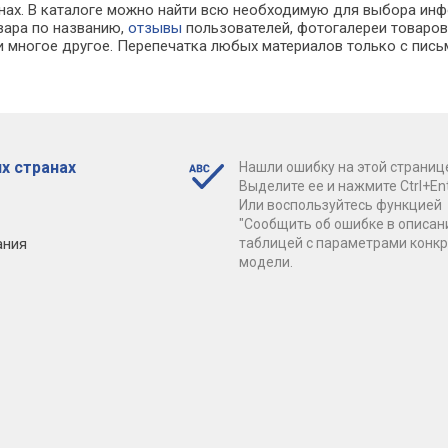
зинах. В каталоге можно найти всю необходимую для выбора и
овара по названию,
отзывы
пользователей, фотогалереи товаров,
 многое другое. Перепечатка любых материалов только с пись
х странах
Нашли ошибку на этой страниц
Выделите ее и нажмите Ctrl+Ent
Или воспользуйтесь функцией
"Сообщить об ошибке в описан
ания
таблицей с параметрами конк
модели.