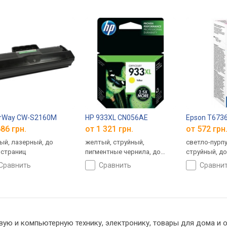
orWay CW-S2160M
HP 933XL CN056AE
Epson T673
86 грн.
от 1 321 грн.
от 572 грн
ый, лазерный, до
желтый, струйный,
светло-пурп
 страниц
пигментные чернила, до
струйный, до
825 страниц, объем: 9 мл
сравнить
сравнить
сравни
вую и компьютерную технику, электронику, товары для дома и 