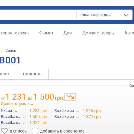
только картриджи
товая техника
Климат
Дом
Детские товары
Авт
/
Canon
3B001
ПРОС
ПОЛЕЗНОЕ
Ка
1 231
1 500
грн.
от
до
Сравнить цены
→
5
Nkt.ua
→
1 231 грн.
Rozetka.ua
→
1 315 грн.
Rozetka.ua
→
1 500 грн.
Rozetka.ua
→
1 321 грн.
Rozetka.ua
→
1 321 грн.
в список
добавить в сравнение