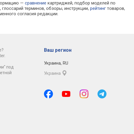
нформацию —
сравнение
картриджей, подбор моделей по
 глоссарий терминов, обзоры, инструкции,
рейтинг
товаров,
менного согласия редакции.
Ваш регион
е?
er.
Украина
,
RU
ии" под
ретной
Украина