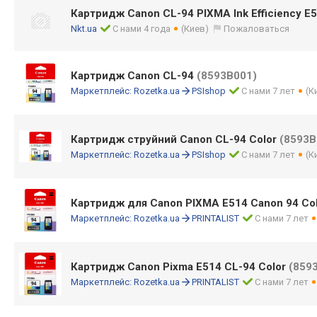
Картридж Canon CL-94 PIXMA Ink Efficiency E
Nkt.ua
С нами 4 года
(Киев)
Пожаловаться
Картридж Canon CL-94
(8593B001)
Маркетплейс:
Rozetka.ua
PSIshop
С нами 7 лет
(К
Картридж струйний Canon CL-94 Color
(8593B
Маркетплейс:
Rozetka.ua
PSIshop
С нами 7 лет
(К
Картридж для Canon PIXMA E514 Canon 94 Co
Маркетплейс:
Rozetka.ua
PRINTALIST
С нами 7 лет
Картридж Canon Pixma E514 CL-94 Color
(859
Маркетплейс:
Rozetka.ua
PRINTALIST
С нами 7 лет