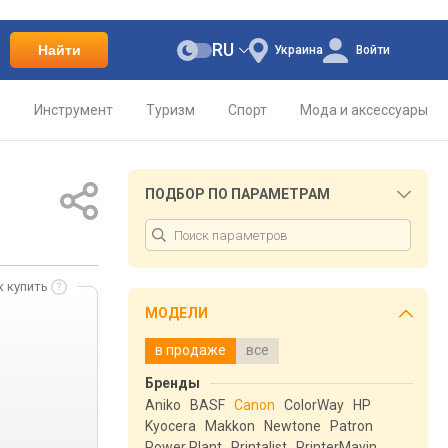
RU
Найти
Украина
Войти
о
Инструмент
Туризм
Спорт
Мода и аксессуары
ПОДБОР ПО ПАРАМЕТРАМ
к купить
МОДЕЛИ
в продаже
все
Бренды
Aniko
BASF
Canon
ColorWay
HP
Kyocera
Makkon
Newtone
Patron
Power Plant
Printalist
PrinterMayin