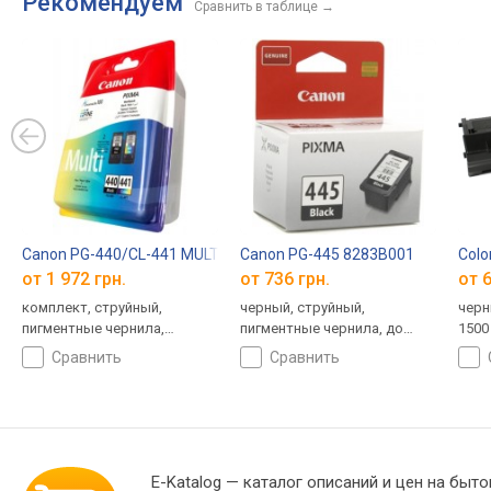
Рекомендуем
Сравнить в таблице
→
Canon PG-440/CL-441 MULTI 5219B005
Canon PG-445 8283B001
Col
от 1 972 грн.
от 736 грн.
от 6
комплект, струйный,
черный, струйный,
черн
пигментные чернила,
пигментные чернила, до
1500
водорастворимые чернила,
180 страниц
сравнить
сравнить
до 360 страниц
E-Katalog
— каталог описаний и цен на быто