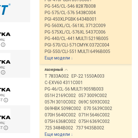
PG-545/CL-546 8287B008
PG-575/CL-576 5438C004
PGI-450XLPGBK 6434B001
PG-560XL/CL-561XL 3712C009
PG-575XL/CL-576XL 5437C006
PG-440/CL-441 MULTI 5219B005
ец:
p
PGI-570/CLI-571CMYK 0372C004
PGI-550/CLI-551 MULTI 6496B005
Еще модели
↓
ец:
лазерный
p
T 7833A002
EP-22 1550A003
C-EXV60 4311C001
PG-46/CL-56 MULTI 9059B003
ец:
051H 2169C002
057 3009C002
ST
057H 3010C002
069C 5093C002
069HBK 5098C002
070 5639C002
070H 5640C002
071H 5646C002
075H 6368C002
075H 6369C002
ец:
ST
725 3484B002
737 9435B002
Еще модели
↓