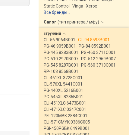
Static Control
Vinga
Xerox
Все бренды
Canon
(
тип принтера / мфу
)
струйный
CL-56 9064B001
CL-94 8593B001
PG-46 9059B001
PG-84 8592B001
PG-445 8283B001
PG-460 3711C001
PG-510 2970B007
PG-512 2969B007
PG-545 8287B001
PG-560 3713C001
RP-108 8568B001
CL-461XL 3728C001
CL-576XL 5441C001
PG-440XL 5216B001
PG-545XL 8286B001
CLI-451XLC 6473B001
CLI-471XLC 0347C001
PFI-120MBK 2884C001
CLI-571CMYK 0386C005
PGI-450PGBK 6499B001
PGI-470PGBK 0375C001