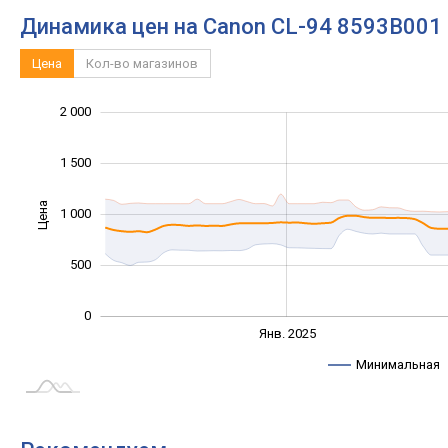
Динамика цен на Canon CL-94 8593B001
Цена
Кол-во магазинов
2 000
-1 000
2 500
-500
1 500
Цена
1 000
1 000
500
0
Янв. 2027
Июль
Янв. 2025
L
Минимальная