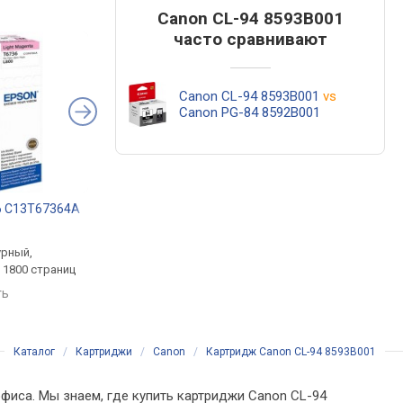
Canon CL-94 8593B001
часто сравнивают
Canon CL-94 8593B001
vs
Canon PG-84 8592B001
6 C13T67364A
Canon KP-108IN 3115B001
Printpro PP-S2020
.
от 1 399 грн.
от 449 грн.
урный,
комплект,
черный, лазерный, д
 1800 страниц
термосублимационный, до
1000 страниц
108 страниц
ть
сравнить
сравнить
Каталог
/
Картриджи
/
Canon
/
Картридж Canon CL-94 8593B001
офиса. Мы знаем, где купить картриджи Canon CL-94