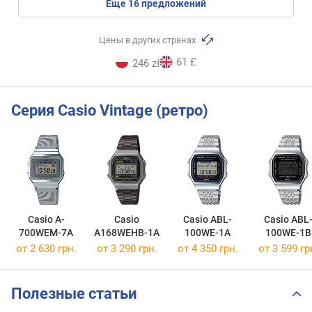
eще
16
предложений
Цены в других странах
61 £
246 zł
Серия Casio Vintage (ретро)
Casio A-
Casio
Casio ABL-
Casio ABL
700WEM-7A
A168WEHB-1A
100WE-1A
100WE-1B
от 2 630 грн.
от 3 290 грн.
от 4 350 грн.
от 3 599 гр
Полезные статьи