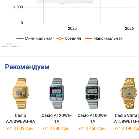
2 000
0
2024
2027
2025
2026
L
Минимальная
Средняя
Максимальная
Рекомендуем
Casio
Casio A120WE-
Casio A100WE-
Casio Vinta
A700WEVG-9A
1A
1A
A158WETG-
от 3 009 грн.
от 3 280 грн.
от 3 460 грн.
от 3 190 гр