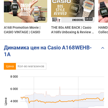
A168 Promotion Movie |
THE 80s ARE BACK | Casio
HANDS
CASIO VINTAGE | CASIO
A168's Unboxing & Review -
Collec
A168WEHA-9A, A168WEHB-
A168
1A Digital Watches
Динамика цен на Casio A168WEHB-
1A
Цена
Кол-во магазинов
 000
 000
 000
 000
 000
 000
8 000
6 000
Цена
4 000
1 000