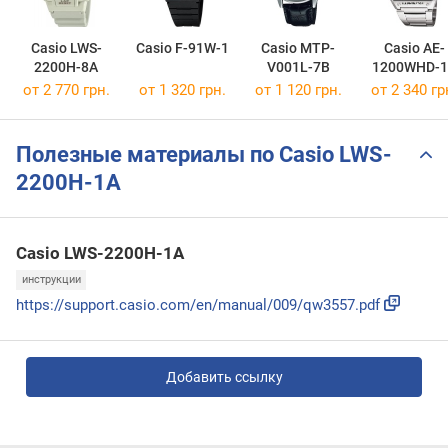
Casio LWS-
Casio F-91W-1
Casio MTP-
Casio AE-
2200H-8A
V001L-7B
1200WHD-1
от 2 770 грн.
от 1 320 грн.
от 1 120 грн.
от 2 340 гр
Полезные материалы по Casio LWS-
2200H-1A
Casio LWS-2200H-1A
инструкции
https://support.casio.com/en/manual/009/qw3557.pdf
Добавить ссылку