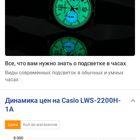
Все, что вам нужно знать о подсветке в часах
Виды современных подсветок в обычных и умных
часах
Динамика цен на Casio LWS-2200H-
1A
Цена
Кол-во магазинов
 000
 000
 000
 000
 000
 000
8 000