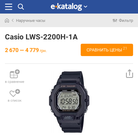
Наручные часы
Фильтр
Искали
раньше
Casio LWS-2200H-1A
21
2 670 — 4 779
СРАВНИТЬ ЦЕНЫ
грн.
в сравнение
в список