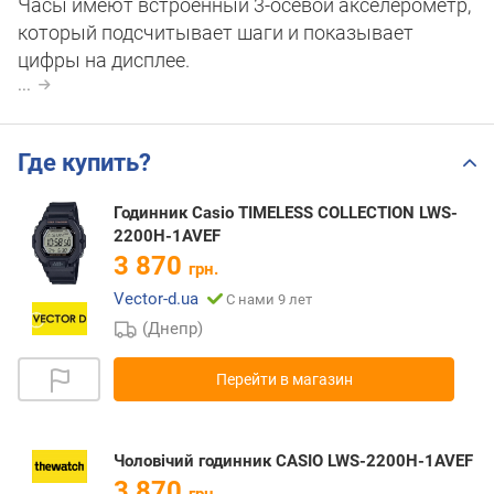
Часы имеют встроенный 3-осевой акселерометр,
который подсчитывает шаги и показывает
цифры на дисплее.
...
Где купить?
Годинник Casio TIMELESS COLLECTION LWS-
2200H-1AVEF
3 870
грн.
Vector-d.ua
С нами 9 лет
(Днепр)
Перейти в магазин
Чоловічий годинник CASIO LWS-2200H-1AVEF
3 870
грн.