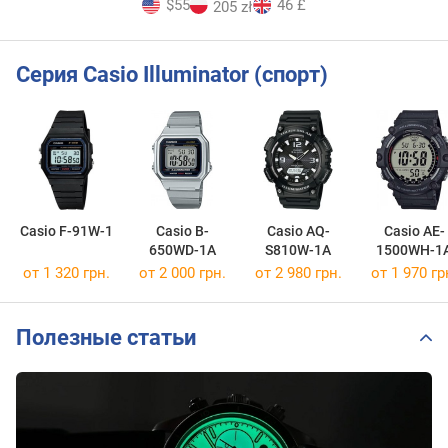
$55
46 £
205 zł
Серия Casio Illuminator (спорт)
Casio F-91W-1
Casio B-
Casio AQ-
Casio AE-
650WD-1A
S810W-1A
1500WH-1
от 1 320 грн.
от 2 000 грн.
от 2 980 грн.
от 1 970 гр
Полезные статьи