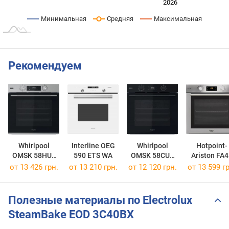
2024
2025
2028
2026
L
Минимальная
Средняя
Максимальная
Рекомендуем
Whirlpool
Interline OEG
Whirlpool
Hotpoint-
OMSK 58HU1
590 ETS WA
OMSK 58CU1
Ariston FA4
SX
SB
841 J IX H
от 13 426 грн.
от 13 210 грн.
от 12 120 грн.
от 13 599 гр
Полезные материалы по Electrolux
SteamBake EOD 3C40BX