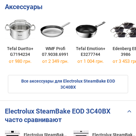
Аксессуары
Tefal Duetto+
WMF Profi
Tefal Emotion+
Edenberg E
G7194234
07.9038.6991
E3277744
3986
от 980 грн.
от 2 349 грн.
от 1 004 грн.
от 3 453 гр
Все аксессуары для Electrolux SteamBake EOD
3C40BX
Electrolux SteamBake EOD 3C40BX
часто сравнивают
Electrolux SteamBake EOD 3C40BX
Electrolux SteamBake EOD 3C40BX