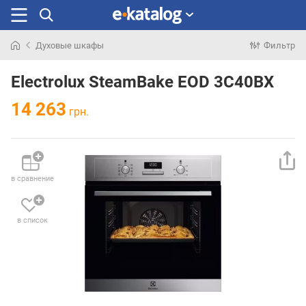
Духовые шкафы
Фильтр
Искали
раньше
Electrolux SteamBake EOD 3C40BX
14 263
грн.
в сравнение
в список