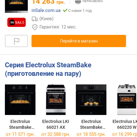
14 263
грн.
inSale.com.ua
С нами 1 год
(Киев)
Гарантия: 12 мес.
Перейти в магазин
Серия Electrolux SteamBake
(приготовление на пару)
Electrolux
Electrolux LKI
Electrolux
Electrolux L
SteamBake
66021 AX
SteamBake
660220 W
EOD 3H50 BK
EOD 4P57H
от 11 571 грн.
от 32 588 грн.
от 18 555 грн.
от 16 299 гр