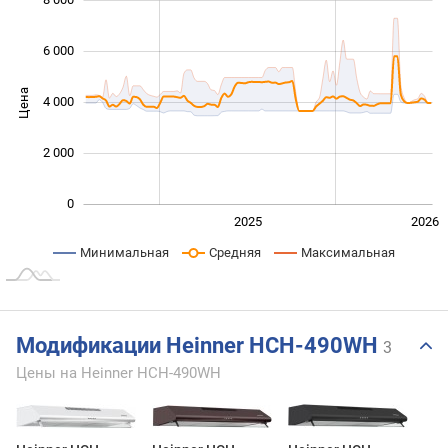
8 000
 000
 000
 000
 000
 000
 000
 000
6 000
Цена
4 000
1 000
2 000
0
2024
2027
2025
2026
L
Минимальная
Средняя
Максимальная
Модификации Heinner HCH-490WH
3
Цены на Heinner HCH-490WH