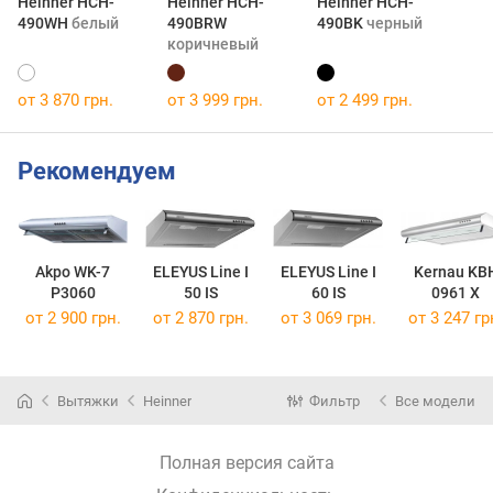
Heinner HCH-
Heinner HCH-
Heinner HCH-
490WH
белый
490BRW
490BK
черный
коричневый
от 3 870 грн.
от 3 999 грн.
от 2 499 грн.
Рекомендуем
Akpo WK-7
ELEYUS Line I
ELEYUS Line I
Kernau KB
P3060
50 IS
60 IS
0961 X
от 2 900 грн.
от 2 870 грн.
от 3 069 грн.
от 3 247 гр
Вытяжки
Heinner
Фильтр
Все модели
Полная версия сайта