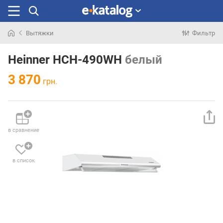
Вытяжки
Фильтр
Искали
раньше
Heinner HCH-490WH
белый
3 870
грн.
в сравнение
в список