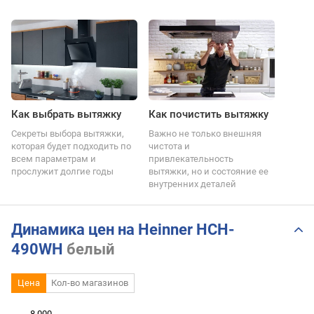
Как выбрать вытяжку
Как почистить вытяжку
Секреты выбора вытяжки,
Важно не только внешняя
которая будет подходить по
чистота и
всем параметрам и
привлекательность
прослужит долгие годы
вытяжки, но и состояние ее
внутренних деталей
Динамика цен на Heinner HCH-
490WH
белый
Цена
Кол-во магазинов