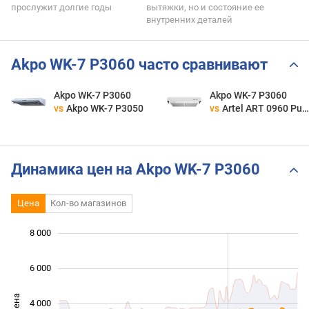
прослужит долгие годы
вытяжки, но и состояние ее
внутренних деталей
Akpo WK-7 P3060 часто сравнивают
Akpo WK-7 P3060
Akpo WK-7 P3060
vs
Akpo WK-7 P3050
vs
Artel ART 0960 Punto
Динамика цен на Akpo WK-7 P3060
Цена
Кол-во магазинов
 000
 000
 000
 000
 000
 000
8 000
6 000
Цена
4 000
1 000