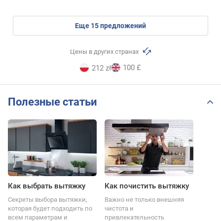
eще
15
предложений
Цены в других странах
100 £
212 zł
Полезные статьи
Как выбрать вытяжку
Как почистить вытяжку
Секреты выбора вытяжки,
Важно не только внешняя
которая будет подходить по
чистота и
всем параметрам и
привлекательность