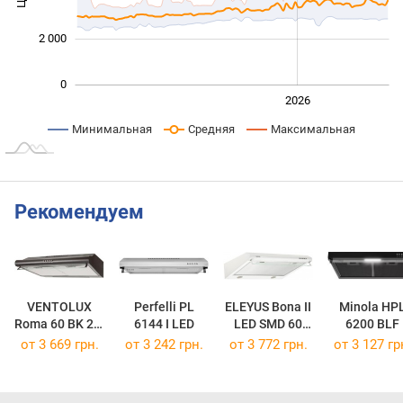
2 000
0
2024
2025
2028
2026
L
Минимальная
Средняя
Максимальная
Рекомендуем
VENTOLUX
Perfelli PL
ELEYUS Bona II
Minola HP
Roma 60 BK 2M
6144 I LED
LED SMD 60
6200 BLF
Lux
WH
от 3 669 грн.
от 3 242 грн.
от 3 772 грн.
от 3 127 гр