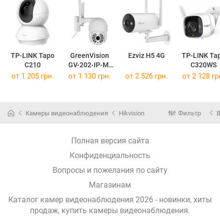
TP-LINK Tapo
GreenVision
Ezviz H5 4G
TP-LINK Ta
C210
GV-202-IP-M-
C320WS
DOC40-30
от 1 205 грн.
от 1 130 грн.
от 2 526 грн.
от 2 128 гр
Камеры видеонаблюдения
Hikvision
Фильтр
Полная версия сайта
Конфиденциальность
Вопросы и пожелания по сайту
Магазинам
Каталог камер видеонаблюдения 2026 - новинки, хиты
продаж,
купить камеры видеонаблюдения
.