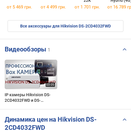
22K
Hybrid (4G
от 5 469 грн.
от 4 499 грн.
от 1 701 грн.
от 16 789 гр
Все аксессуары для Hikvision DS-2CD4032FWD
Видеообзоры
1
IP камеры Hikvision DS-
2CD4032FWD и DS-
2CD4012FWD c
детектором лиц
Динамика цен на Hikvision DS-
2CD4032FWD