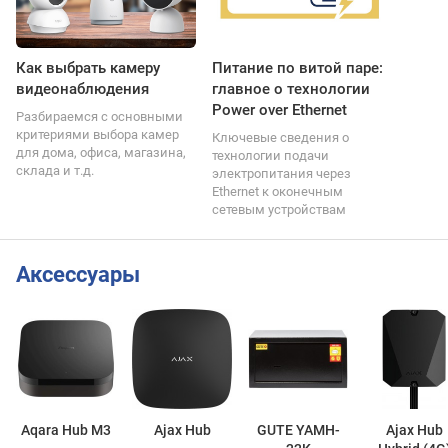
Как выбрать камеру
Питание по витой паре:
видеонаблюдения
главное о технологии
Power over Ethernet
Разбираемся с основными
критериями выбора камер
Ключевые сведения о
для дома, офиса, магазина,
технологии подачи
склада и т.д.
электропитания через
Ethernet к оконечным
сетевым устройствам
Аксессуары
Aqara Hub M3
Ajax Hub
GUTE YAMH-
Ajax Hub