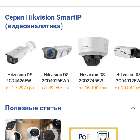
Серия Hikvision SmartIP
(видеоаналитика)
Hikvision DS-
Hikvision DS-
Hikvision DS-
Hikvision D
2CD4A26FWD-
2CD4026FWDP
2CD2745FWD-
2CD4012F
IZS/P
-IRA
IZS
от 27 297 грн.
от 49 767 грн.
от 16 490 грн.
от 13 844 гр
Полезные статьи