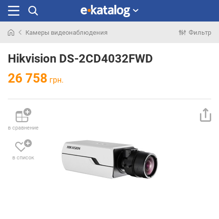
Камеры видеонаблюдения
Фильтр
Искали
раньше
Hikvision DS-2CD4032FWD
26 758
грн.
в сравнение
в список