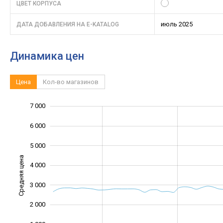
ЦВЕТ КОРПУСА
июль 2025
ДАТА ДОБАВЛЕНИЯ НА E-KATALOG
Динамика цен
Цена
Кол-во магазинов
7 000
-2 000
-1 000
8 000
6 000
5 000
Средняя цена
4 000
1 000
3 000
2 000