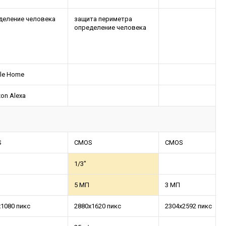
деление человека
защита периметра
определение человека
le Home
on Alexa
S
CMOS
CMOS
1/3"
5 МП
3 МП
x1080 пикс
2880x1620 пикс
2304х2592 пикс