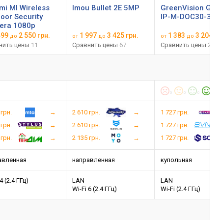
mi MI Wireless
Imou Bullet 2E 5MP
GreenVision GV-
oor Security
IP-M-DOC30-30 
era 1080p
499
2 550 грн.
1 997
3 425 грн.
1 383
3 204 г
до
от
до
от
до
нить цены
11
Сравнить цены
67
Сравнить цены
20
0
0
0
1
 грн.
2 610 грн.
1 727 грн.
 грн.
2 610 грн.
1 727 грн.
 грн.
2 135 грн.
1 727 грн.
авленная
направленная
купольная
4 (2.4 ГГц)
LAN
LAN
Wi-Fi 6 (2.4 ГГц)
Wi-Fi (2.4 ГГц)