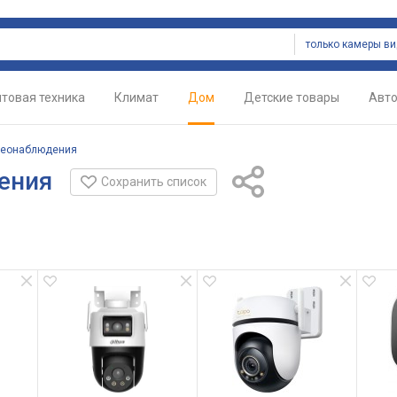
товая техника
Климат
Дом
Детские товары
Авт
деонаблюдения
ения
Сохранить список