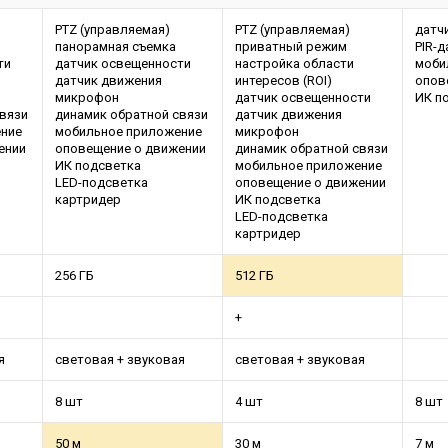
PTZ (управляемая)
PTZ (управляемая)
датч
панорамная съемка
приватный режим
PIR-
ти
датчик освещенности
настройка области
моби
датчик движения
интересов (ROI)
опов
микрофон
датчик освещенности
ИК п
связи
динамик обратной связи
датчик движения
ние
мобильное приложение
микрофон
ении
оповещение о движении
динамик обратной связи
ИК подсветка
мобильное приложение
LED-подсветка
оповещение о движении
картридер
ИК подсветка
LED-подсветка
картридер
256 ГБ
512 ГБ
+
я
световая + звуковая
световая + звуковая
8 шт
4 шт
8 шт
50 м
30 м
7 м