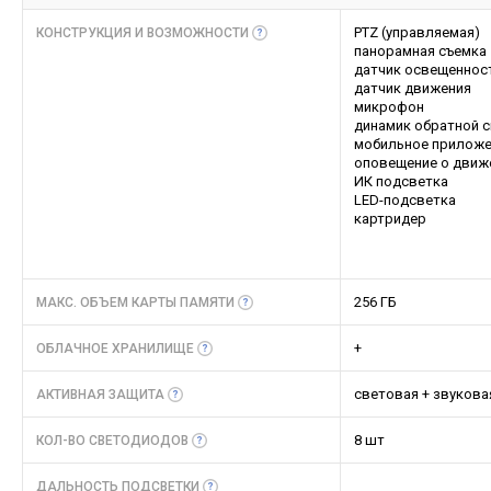
PTZ (управляемая)
КОНСТРУКЦИЯ И
ВОЗМОЖНОСТИ
панорамная съемка
датчик освещеннос
датчик движения
микрофон
динамик обратной 
мобильное приложе
оповещение о движ
ИК подсветка
LED-подсветка
картридер
256 ГБ
МАКС. ОБЪЕМ КАРТЫ
ПАМЯТИ
+
ОБЛАЧНОЕ
ХРАНИЛИЩЕ
световая + звукова
АКТИВНАЯ
ЗАЩИТА
8 шт
КОЛ-ВО
СВЕТОДИОДОВ
ДАЛЬНОСТЬ
ПОДСВЕТКИ