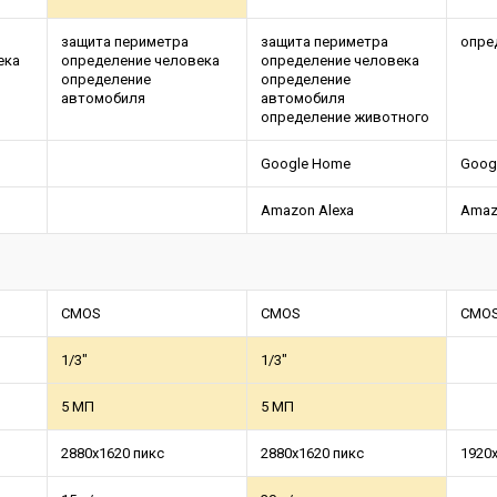
защита периметра
защита периметра
опре
ека
определение человека
определение человека
определение
определение
автомобиля
автомобиля
определение животного
Google Home
Goog
Amazon Alexa
Amaz
CMOS
CMOS
CMO
1/3"
1/3"
5 МП
5 МП
2880х1620 пикс
2880x1620 пикс
1920