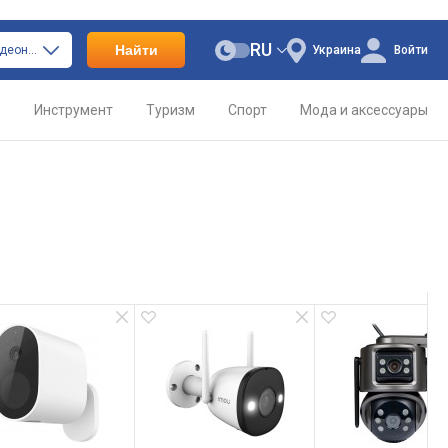
RU
Найти
только камеры видеонаблюдения
Украина
Войти
о
Инструмент
Туризм
Спорт
Мода и аксессуары