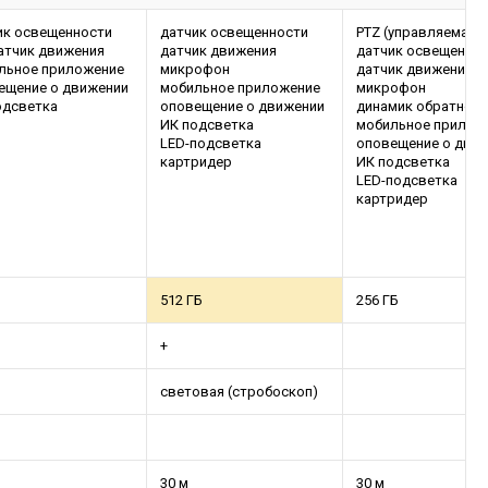
ик освещенности
датчик освещенности
PTZ (управляемая)
датчик движения
датчик движения
датчик освещенно
льное приложение
микрофон
датчик движения
ещение о движении
мобильное приложение
микрофон
одсветка
оповещение о движении
динамик обратной 
ИК подсветка
мобильное прилож
LED-подсветка
оповещение о дви
картридер
ИК подсветка
LED-подсветка
картридер
512 ГБ
256 ГБ
+
световая (стробоскоп)
30 м
30 м