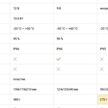
12 В
9 В
акку
10.6 Вт
-20 °C ~ +50 °С
-30 °C ~ +60 °С
-20 °
95 %
90 %
IP66
IP66
IP65
пластик
159x119x210 мм
124x123x90 мм
53x1
585 г
273 г