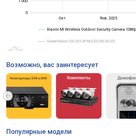
1 000
0
Июль
Окт.
Окт.
Янв. 2025
L
Xiaomi MI Wireless Outdoor Security Camera 1080
GreenVision GV-201-IP-M-DOC30-30 SD
Возможно, вас заинтересует
Популярные модели