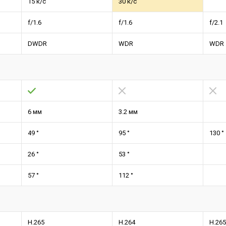
15 к/с
30 к/с
f/1.6
f/1.6
f/2.1
DWDR
WDR
WDR
6 мм
3.2 мм
49 °
95 °
130 °
26 °
53 °
57 °
112 °
H.265
H.264
H.265