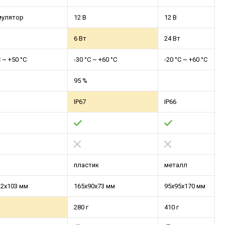
мулятор
12 В
12 В
6 Вт
24 Вт
C ~ +50 °С
-30 °C ~ +60 °С
-20 °C ~ +60 °С
95 %
IP67
IP66
пластик
металл
22x103 мм
165x90x73 мм
95х95х170 мм
280 г
410 г