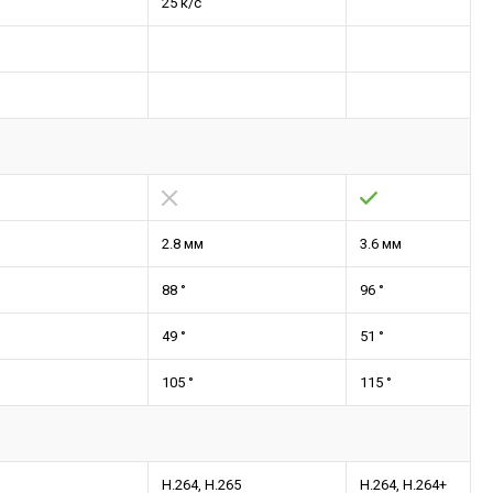
25 к/с
2.8 мм
3.6 мм
88 °
96 °
49 °
51 °
105 °
115 °
H.264, H.265
H.264, H.264+