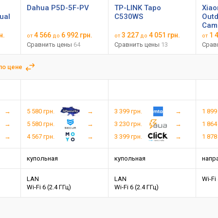
Dahua P5D-5F-PV
TP-LINK Tapo
Xiao
ual
C530WS
Outd
Cam
н.
4 566
6 992 грн.
3 227
4 051 грн.
1 
от
до
от
до
от
Сравнить цены
64
Сравнить цены
13
Срав
по цене
5 580 грн.
3 399 грн.
1 899
5 580 грн.
3 230 грн.
1 864
4 567 грн.
3 399 грн.
1 878
купольная
купольная
напр
LAN
LAN
Wi-Fi 
Wi-Fi 6 (2.4 ГГц)
Wi-Fi 6 (2.4 ГГц)