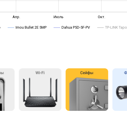
Апр.
Июль
Окт.
p
Imou Bullet 2E 5MP
Dahua P5D-5F-PV
TP-LINK Tap