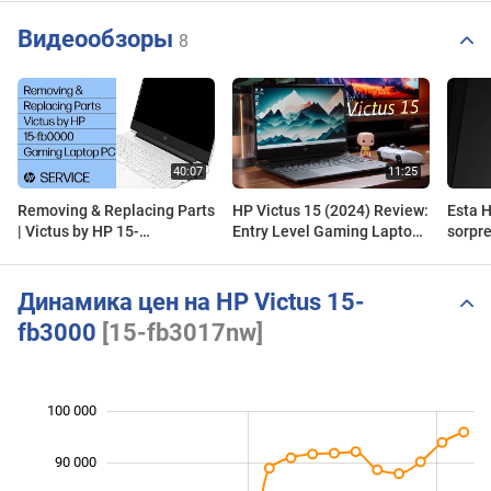
Видеообзоры
8
Removing & Replacing Parts
HP Victus 15 (2024) Review:
Esta H
| Victus by HP 15-
Entry Level Gaming Laptop
sorpr
fb0000/fb3000 Gaming
Done Right!
4050 
Laptop | HP Support
Динамика цен на HP Victus 15-
fb3000
[15-fb3017nw]
100 000
 000
 000
 000
90 000