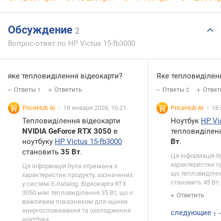
Обсуждение
2
Вопрос-ответ по HP Victus 15-fb3000
яке тепловиділення відеокарти?
Яке тепловиділенн
Ответы
Ответить
Ответы
Ответ
1
2
PriceHub AI
18 января 2026, 16:21
PriceHub AI
18 
Тепловиділення відеокарти
Ноутбук
HP Vi
NVIDIA GeForce RTX 3050
в
тепловиділен
ноутбуку
HP Victus 15-fb3000
Вт
.
становить
35 Вт
.
Ця інформація б
характеристик пр
Ця інформація була отримана з
що тепловиділен
характеристик продукту, зазначених
становить 45 Вт.
у системі E-Katalog. Відеокарта RTX
3050 має тепловиділення 35 Вт, що є
Ответить
важливим показником для оцінки
енергоспоживання та охолодження
следующие
1
ноутбука.