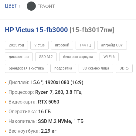
ЦВЕТ
1
HP Victus 15-fb3000
[15-fb3017nw]
2025 год
Victus
игровой
144 Гц
апгрейд ОЗУ
дискретная
SSD M.2
быстрая зарядка
Wi-Fi 6
брендовая акустика
подсветка
3D сканер лица
DDR5
Дисплей:
15.6 ", 1920x1080 (16:9)
Процессор:
Ryzen 7, 260, 3.8 ГГц
Видеокарта:
RTX 5050
Оперативка:
16 ГБ
Накопитель:
SSD M.2 NVMe, 1 ТБ
Вес ноутбука:
2.29 кг