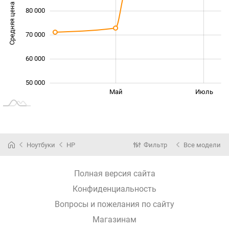
Средняя цена
80 000
100 000
70 000
60 000
50 000
Сент.
Март
Май
Июль
L
Ноутбуки
HP
Фильтр
Все модели
Полная версия сайта
Конфиденциальность
Вопросы и пожелания по сайту
Магазинам