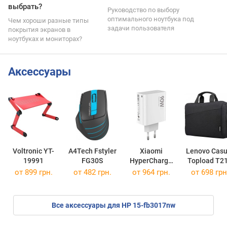
выбрать?
Руководство по выбору
оптимального ноутбука под
Чем хороши разные типы
задачи пользователя
покрытия экранов в
ноутбуках и мониторах?
Аксессуары
Voltronic YT-
A4Tech Fstyler
Xiaomi
Lenovo Casu
19991
FG30S
HyperCharge
Topload T2
Combo 90W
15.6
от 899 грн.
от 482 грн.
от 964 грн.
от 698 грн
Все аксессуары для HP 15-fb3017nw