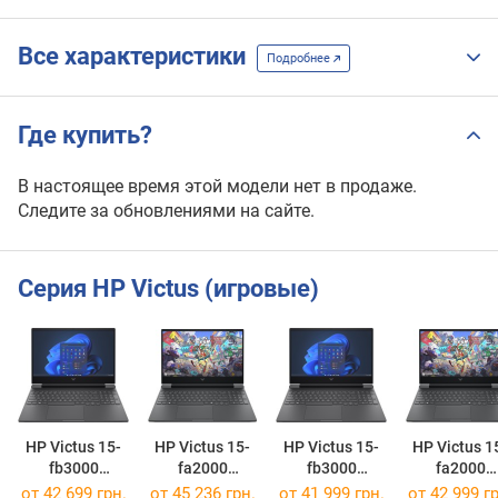
Все характеристики
Подробнее
Где купить?
В настоящее время этой модели нет в продаже.
Следите за обновлениями на сайте.
Серия HP Victus (игровые)
HP Victus 15-
HP Victus 15-
HP Victus 15-
HP Victus 1
fb3000
fa2000
fb3000
fa2000
[15-fb3040nw]
[15-fa2102nw]
[15-fb3235nw]
[15-fa2050n
от
42 699 грн.
от
45 236 грн.
от
41 999 грн.
от
42 999 гр