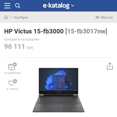
Ноутбуки
Фильтр
Искали
раньше
HP Victus 15-fb3000
[15-fb3017nw]
Ожидается в продаже
96 111
грн.
в сравнение
в список