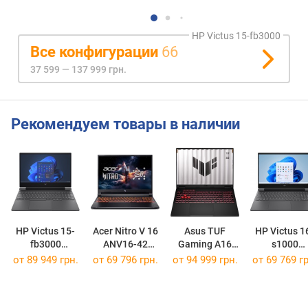
HP Victus 15-fb3000
Все конфигурации
66
37 599 — 137 999 грн.
Рекомендуем товары в наличии
HP Victus 15-
Acer Nitro V 16
Asus TUF
HP Victus 1
fb3000
ANV16-42
Gaming A16
s1000
[15-fb3022ro]
[NH.QYYEP.003]
(2025)
[16-s1722n
от
89 949 грн.
от
69 796 грн.
от
94 999 грн.
от
69 769 гр
FA608UP
[FA608UP-A16.R95070]