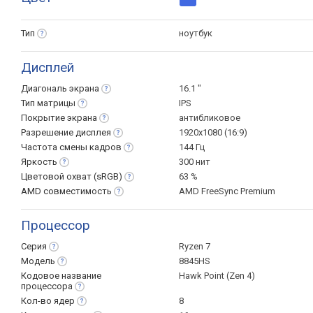
Тип
ноутбук
Дисплей
Диагональ
экрана
16.1 "
Тип
матрицы
IPS
Покрытие
экрана
антибликовое
Разрешение
дисплея
1920x1080 (16:9)
Частота смены
кадров
144 Гц
Яркость
300 нит
Цветовой охват
(sRGB)
63 %
AMD
совместимость
AMD FreeSync Premium
Процессор
Серия
Ryzen 7
Модель
8845HS
Кодовое название
Hawk Point (Zen 4)
процессора
Кол-во
ядер
8