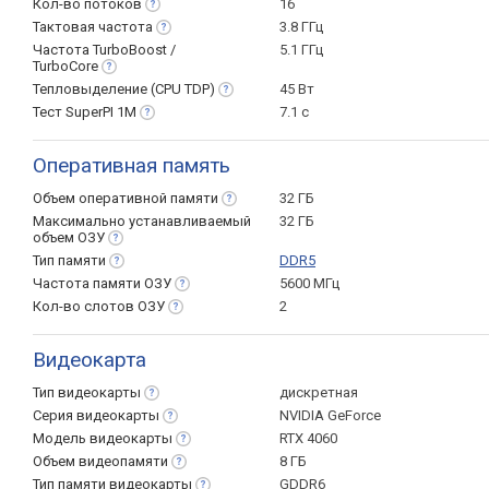
Кол-во
потоков
16
Тактовая
частота
3.8 ГГц
Частота TurboBoost /
5.1 ГГц
TurboCore
Тепловыделение (CPU
TDP)
45 Вт
Тест SuperPI
1M
7.1 с
Оперативная память
Объем оперативной
памяти
32 ГБ
Максимально устанавливаемый
32 ГБ
объем
ОЗУ
Тип
памяти
DDR5
Частота памяти
ОЗУ
5600 МГц
Кол-во слотов
ОЗУ
2
Видеокарта
Тип
видеокарты
дискретная
Серия
видеокарты
NVIDIA GeForce
Модель
видеокарты
RTX 4060
Объем
видеопамяти
8 ГБ
Тип памяти
видеокарты
GDDR6