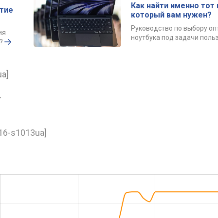
Как найти именно тот 
ытие
который вам нужен?
Руководство по выбору о
ия
ноутбука под задачи поль
?
ua]
.
[16-s1013ua]