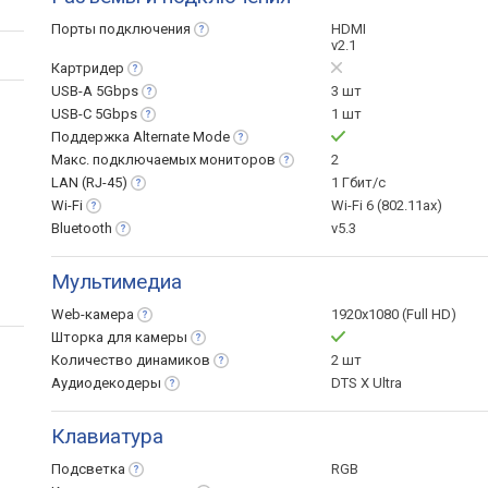
Порты
подключения
HDMI
v2.1
Картридер
USB-A
5Gbps
3 шт
USB-C
5Gbps
1 шт
Поддержка Alternate
Mode
Макс. подключаемых
мониторов
2
LAN
(RJ-45)
1 Гбит/с
Wi-Fi
Wi-Fi 6 (802.11ax)
Bluetooth
v5.3
Мультимедиа
Web-камера
1920x1080 (Full HD)
Шторка для
камеры
Количество
динамиков
2 шт
Аудиодекодеры
DTS X Ultra
Клавиатура
Подсветка
RGB