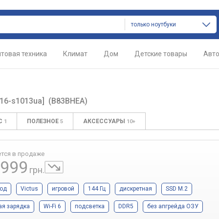
только ноутбуки
товая техника
Климат
Дом
Детские товары
Авт
[16-s1013ua]
(B83BHEA)
С
ПОЛЕЗНОЕ
АКСЕССУАРЫ
1
5
10+
тся в продаже
 999
грн.
год
Victus
игровой
144 Гц
дискретная
SSD M.2
ая зарядка
Wi-Fi 6
подсветка
DDR5
без апгрейда ОЗУ