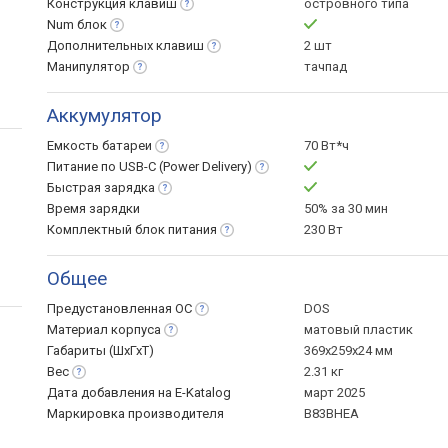
Конструкция
клавиш
островного типа
Num
блок
Дополнительных
клавиш
2 шт
Манипулятор
тачпад
Аккумулятор
Емкость
батареи
70 Вт*ч
Питание по USB-C (Power
Delivery)
Быстрая
зарядка
Время зарядки
50% за 30 мин
Комплектный блок
питания
230 Вт
Общее
Предустановленная
ОС
DOS
Материал
корпуса
матовый пластик
Габариты (ШхГхТ)
369x259x24 мм
Вес
2.31 кг
Дата добавления на E-Katalog
март 2025
Маркировка производителя
B83BHEA