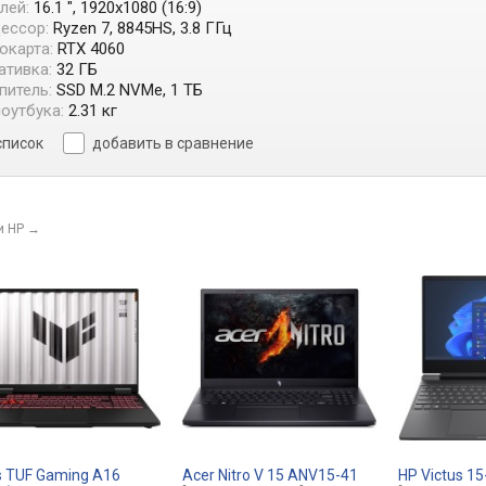
лей:
16.1 ", 1920x1080 (16:9)
ессор:
Ryzen 7, 8845HS, 3.8 ГГц
окарта:
RTX 4060
ативка:
32 ГБ
питель:
SSD M.2 NVMe, 1 ТБ
ноутбука:
2.31 кг
список
добавить в сравнение
и HP
→
 TUF Gaming A16
Acer Nitro V 15 ANV15-41
HP Victus 1