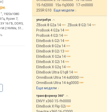
w]
(2025) FA608UMI
(2025) FA608UM
15-fd2000
15s-fq3000
17-cn0000
[FA608UMI-R7165]
[FA608UM-R7165W]
грн.
от
53 529 грн.
от
61 318 грн.
255R G10
Еще модели
↓
 ", 1920x1080
игровой, 16 ", 1920x1200
игровой, 16 ", 1920x1
4 Гц, Ryzen 7,
(16:10), IPS, 144 Гц, Ryzen 7,
(16:10), IPS, 165 Гц, Ry
ультрабук
 ОЗУ 16 ГБ, DDR5,
260, 3.8 ГГц, ОЗУ 16 ГБ, DDR5,
260, 3.8 ГГц, ОЗУ 16 Г
ZBook 8 G2a 14
ZBook 8 G2i 14
D M.2 NVMe, 512
RTX 5060, SSD M.2 NVMe, 512
RTX 5060, SSD M.2 NV
ProBook 4 G2a 14
-A 5Gbps, USB-C
ГБ, DOS, USB-A 10Gbps, USB-
ГБ, DOS, USB-A 10Gbp
ть
сравнить
сравнить
ProBook 4 G2i 14
 6E, поддержка
C 10Gbps, USB-C 40G (USB4),
C 10Gbps, USB-C 40G 
EliteBook 6 G2i 14
арядка, 2.29 кг
Wi-Fi 6E, поддержка VR,
Wi-Fi 6E, поддержка 
EliteBook 8 G2a 14
быстрая зарядка, 2.2 кг
быстрая зарядка, 3D
EliteBook 8 G2i 13
лица, 2.2 кг
EliteBook X G2a 14
EliteBook X G2i 14
EliteBook X G2q 14
EliteBook Ultra G1q8 14
OmniBook Ultra 14-kd0000
OmniBook Ultra 14-kg0000
Еще модели
↓
трансформер
360°
ENVY x360 15-fh0000
EliteBook X Flip G2i
Spectre x360 16-f2000