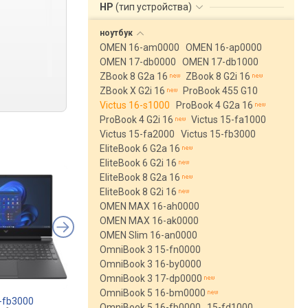
HP
(
тип устройства
)
ноутбук
OMEN 16-am0000
OMEN 16-ap0000
OMEN 17-db0000
OMEN 17-db1000
ZBook 8 G2a 16
ZBook 8 G2i 16
ZBook X G2i 16
ProBook 455 G10
Victus 16-s1000
ProBook 4 G2a 16
ProBook 4 G2i 16
Victus 15-fa1000
Victus 15-fa2000
Victus 15-fb3000
EliteBook 6 G2a 16
EliteBook 6 G2i 16
EliteBook 8 G2a 16
EliteBook 8 G2i 16
OMEN MAX 16-ah0000
OMEN MAX 16-ak0000
OMEN Slim 16-an0000
OmniBook 3 15-fn0000
OmniBook 3 16-by0000
OmniBook 3 17-dp0000
OmniBook 5 16-bm0000
5-fb3000
Asus TUF Gaming A16
Asus TUF Gaming A
OmniBook 5 16-fb0000
15-fd1000