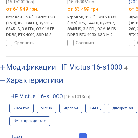
[15-fb2020ua]
[15-fb3061ua]
(202
[FA
от
64 949 грн.
от
63 499 грн.
от
6
игровой, 15.6 ", 1920x1080
игровой, 15.6 ", 1920x1080
игро
(16:9), IPS, 144 Гц, Ryzen 7,
(16:9), IPS, 144 Гц, Ryzen 7,
(16:1
8845HS, 3.8 ГГц, ОЗУ 16 ГБ,
8845HS, 3.8 ГГц, ОЗУ 16 ГБ,
260, 
DDR5, RTX 4060, SSD M.2
DDR5, RTX 4050, SSD M.2
RTX 
NVMe, 1 ТБ, DOS, USB-A
NVMe, 512 ГБ, DOS, USB-A
ГБ, 
сравнить
сравнить
5Gbps, USB-C 5Gbps, Wi-Fi 6,
5Gbps, USB-C 5Gbps, Wi-Fi 6,
C 10
поддержка VR, быстрая
поддержка VR, быстрая
Wi-F
зарядка, 2.29 кг
зарядка, 2.29 кг
быст
лица,
Модификации
HP Victus 16-s1000
4
Характеристики
HP Victus 16-s1000
[16-s1013ua]
2024 год
Victus
игровой
144 Гц
дискретная
без апгрейда ОЗУ
Цвет