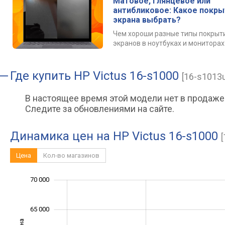
Матовое, глянцевое или
антибликовое: Какое покр
экрана выбрать?
Чем хороши разные типы покрыт
экранов в ноутбуках и мониторах
Где купить
HP Victus 16-s1000
[16-s1013
В настоящее время этой модели нет в продаже
Следите за обновлениями на сайте.
Динамика цен на HP Victus 16-s1000
Цена
Кол-во магазинов
70 000
40 000
45 000
75 000
65 000