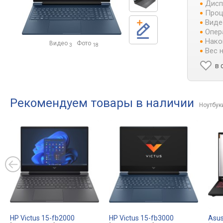
Дисп
Проц
Виде
Опер
Нако
Видео
Фото
3
18
Вес 
в 
Рекомендуем товары в наличии
Ноутбук
HP Victus 15-fb2000
HP Victus 15-fb3000
Asus