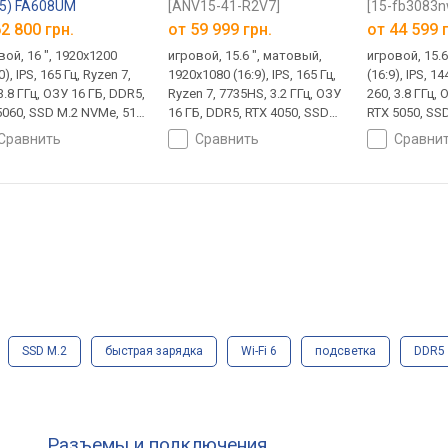
5) FA608UM
[ANV15-41-R2V7]
[15-fb3083n
608UM-R7165]
2 800 грн.
от
59 999 грн.
от
44 599 
вой, 16 ", 1920x1200
игровой, 15.6 ", матовый,
игровой, 15.6
0), IPS, 165 Гц, Ryzen 7,
1920x1080 (16:9), IPS, 165 Гц,
(16:9), IPS, 14
3.8 ГГц, ОЗУ 16 ГБ, DDR5,
Ryzen 7, 7735HS, 3.2 ГГц, ОЗУ
260, 3.8 ГГц,
5060, SSD M.2 NVMe, 512
16 ГБ, DDR5, RTX 4050, SSD
RTX 5050, SS
DOS, USB-A 10Gbps, USB-
M.2 NVMe, 512 ГБ, DOS, USB-
ГБ, DOS, USB
сравнить
сравнить
сравни
Gbps, USB-C 40G (USB4),
A 5Gbps, USB-C 20Gbps, Wi-Fi
5Gbps, Wi-Fi
i 6E, поддержка VR,
6, поддержка VR, 2.1 кг
VR, быстрая з
рая зарядка, 3D сканер
 2.2 кг
SSD M.2
быстрая зарядка
Wi-Fi 6
подсветка
DDR5
Разъемы и подключения