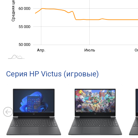
Средняя цена
60 000
50 000
55 000
50 000
Янв. 2025
Окт.
Апр.
Июль
О
L
Серия HP Victus (игровые)