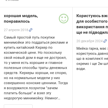
хорошая модель,
Користуюсь вже
понравилось
для особистого
використання п
27 апреля 2018
ще не підводил
Самый простой путь покупки
20 декабря 2024
минимойки это поддаться рекламе и
купить китайский Керхер по
Мийка гарна, має з
космической цене. Но поскольку
користуюсь давно,
свой новый дом я еще не достроил,
що в комплекті н
то у меня есть хорошие и главное
окремо і ще 2м шл
полезные способы траты денежных
води.
средств. Керхеры хороши, не спорю,
но на нормальные модели у них
совершенно конские ценники. Тогда
я вооружился лозунгом "зачем
платить больше" и взял эту
недорогую минимойку. Немног…