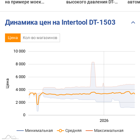
на примере моек
высокого давления DT-
высокого давления
1503
INTERTOOL
Динамика цен на Intertool DT-1503
Цена
Кол-во магазинов
10 000
 000
 000
 000
8 000
6 000
Цена
10 000
4 000
2 000
0
2024
2025
2028
2026
L
Минимальная
Средняя
Максимальная