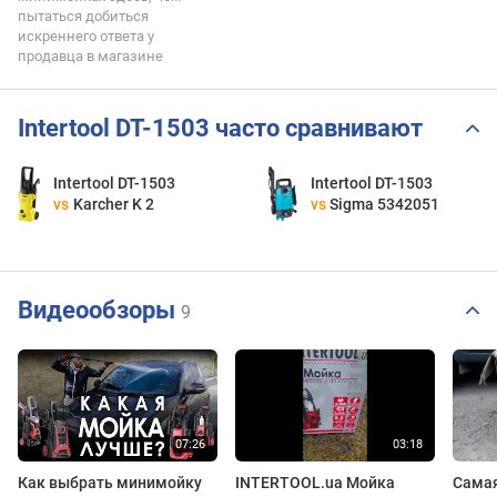
пытаться добиться
искреннего ответа у
продавца в магазине
Intertool DT-1503 часто сравнивают
Intertool DT-1503
Intertool DT-1503
vs
Karcher K 2
vs
Sigma 5342051
Видеообзоры
9
Как выбрать минимойку
INTERTOOL.ua Мойка
Самая