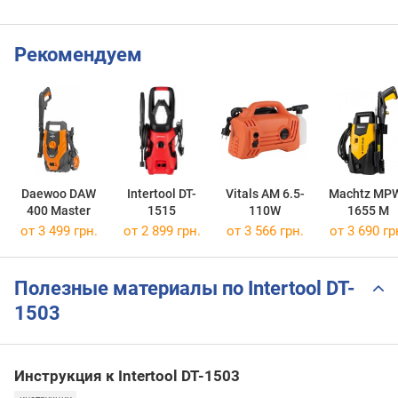
Рекомендуем
Daewoo DAW
Intertool DT-
Vitals AM 6.5-
Machtz MP
400 Master
1515
110W
1655 M
от 3 499 грн.
от 2 899 грн.
от 3 566 грн.
от 3 690 гр
Полезные материалы по Intertool DT-
1503
Инструкция к Intertool DT-1503