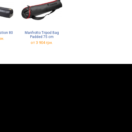
ction 80
Manfrotto Tripod Bag
Padded 75 cm
рн.
от 3 904 грн.