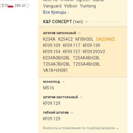
$75
285 zł
Vanguard
Velbon
Yunteng
Все бренды
K&F CONCEPT
(
тип
)
штатив
напольный
K234A
K254C2
M1BH35L
SA254M2
KF09.109
KF09.117
KF09.139
KF09.154
KF09.157
KF09.093V2
K234A0BH28L
T254A4BH28L
T254A7BH28L
T255A4BH28L
VA18+VH081
монопод
MS16
штатив
настольный
KF09.129
гибкий
штатив
KF09.129
Вопросы и пожелания по подбору модели →