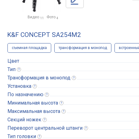
Видео
Фото
11
4
K&F CONCEPT SA254M2
съемная площадка
трансформация в монопод
встроенны
Цвет
Тип
Трансформация в
монопод
Установка
По
назначению
Минимальная
высота
Максимальная
высота
Секций
ножек
Переворот центральной
штанги
Тип
головки