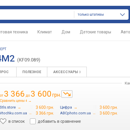
только штативы
товая техника
Климат
Дом
Детские товары
Авт
CEPT
54M2
(KF09.089)
ПРОС
ПОЛЕЗНОЕ
АКСЕССУАРЫ
3
Ка
3 366
3 600
грн.
от
до
Сравнить цены
→
4
Stls.store
→
3 600 грн.
Цифра
→
3 600 грн.
Vtochku.com.ua
→
3 366 грн.
ABCphoto.com.ua
→
3 600 грн.
в список
добавить в сравнение