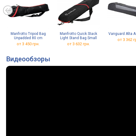
Manfrotto Tripod Bag
Manfrotto Quick Stack
Vanguard Alta A
Unpadded 80 cm
Light Stand Bag Small
от 3 362 г
от 3 450 грн.
от 3 632 грн.
Видеообзоры