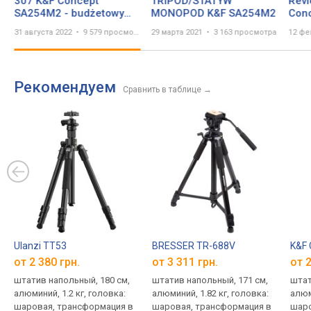
307 K&F Concept
TRIPOD/STATYW
Revi
SA254M2 - budżetowy
MONOPOD K&F SA254M2
Con
statyw fajnej jakości :)
31 августа 2022
9 579 просмотров
29 марта 2021
3 163 просмотра
12 фе
Рекомендуем
Сравнить в таблице
→
Ulanzi TT53
BRESSER TR-688V
K&F
от 2 380 грн.
от 3 311 грн.
от 2
штатив напольный, 180 см,
штатив напольный, 171 см,
штат
алюминий, 1.2 кг, головка:
алюминий, 1.82 кг, головка:
алюм
шаровая, трансформация в
шаровая, трансформация в
шаро