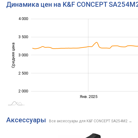
Динамика цен на K&F CONCEPT SA254M
2 200
2 400
2 600
2 800
4 500
1 500
1 000
4 000
3 500
Средняя цена
3 000
2 400
2 500
2 000
Янв. 2027
Июль
Янв. 2025
L
Аксессуары
Все аксессуары для K&F CONCEPT SA254M2
→