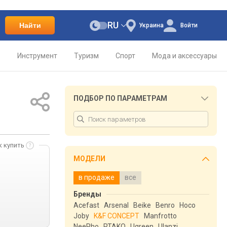
RU
Найти
Украина
Войти
о
Инструмент
Туризм
Спорт
Мода и аксессуары
ПОДБОР ПО ПАРАМЕТРАМ
к купить
МОДЕЛИ
в продаже
все
Бренды
Acefast
Arsenal
Beike
Benro
Hoco
Joby
K&F CONCEPT
Manfrotto
NeePho
RTAKO
Ugreen
Ulanzi