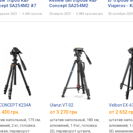
ew Tripod K&F
Review del trípode K&F
El Tripode 
cept SA254M2 #7
Concept SA254M2
Viajeros - 
SA254M2
враля 2021
6 345 просмотров
20 марта 2021
5 084 просмотра
30 октября 202
 CONCEPT K234A
Ulanzi VT-02
Velbon EX-6
 430 грн.
от 3 270 грн.
от 2 652 гр
ив напольный, 175 см,
штатив напольный, 183 см,
штатив напол
иний, 2 кг, головка:
алюминий, 1.9 кг, головка:
алюминий, 1.
вая, переворот
2D, переворот штанги,
3D, механиз