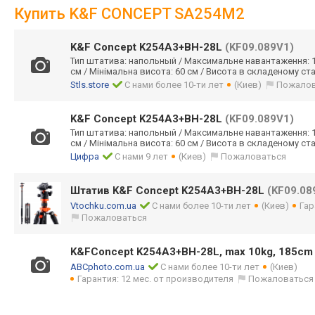
Купить K&F CONCEPT SA254M2
K&F Concept K254A3+BH-28L
(KF09.089V1)
Тип штатива: напольный / Максимальне навантаження: 1
см / Мінімальна висота: 60 см / Висота в складеному стані
Stls.store
С нами более 10-ти лет
(Киев)
Пожалов
K&F Concept K254A3+BH-28L
(KF09.089V1)
Тип штатива: напольный / Максимальне навантаження: 1
см / Мінімальна висота: 60 см / Висота в складеному стані
Цифра
С нами 9 лет
(Киев)
Пожаловаться
Штатив K&F Concept K254A3+BH-28L
(KF09.08
Vtochku.com.ua
С нами более 10-ти лет
(Киев)
Гар
Пожаловаться
K&FConcept K254A3+BH-28L, max 10kg, 185c
ABCphoto.com.ua
С нами более 10-ти лет
(Киев)
Гарантия: 12 мес. от производителя
Пожаловаться