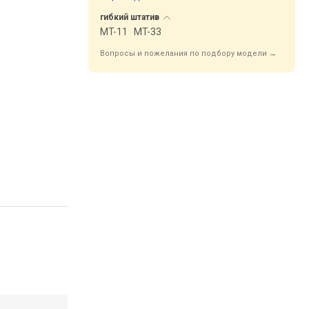
гибкий
штатив
MT-11
MT-33
Вопросы и пожелания по подбору модели →