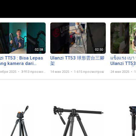
zi TT53 : Bisa Lepas
Ulanzi TT53 球形雲台三腳
แข็งแรง เบา
ng kamera dari
架
Ulanzi TT53
od sangat cepat!
Tripod ขาตั้ง
тября 2025
3 913 просмотра
14 мая 2025
1 615 просмотров
24 мая 2025
1
tography #tripod
ต้องมีติดกระเ
Amount