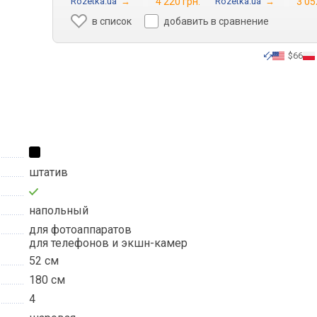
Rozetka.ua
→
4 220 грн.
Rozetka.ua
→
3 05
в список
добавить в сравнение
$66
штатив
напольный
для фотоаппаратов
для телефонов и экшн-камер
52 см
180 см
4