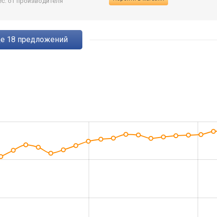
ес. от производителя
ще
18
предложений