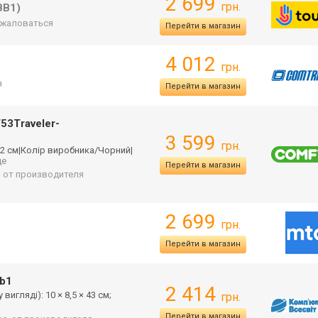
2 699
грн.
BB1)
жаловаться
Перейти в магазин
4 012
грн.
я
Перейти в магазин
53Traveler-
3 599
грн.
52 см|Колір виробника/Чорни
й|
ще
Перейти в магазин
: от производителя
2 699
грн.
Перейти в магазин
b1
2 414
вигляді): 10 × 8,5 × 43 см;
грн.
Перейти в магазин