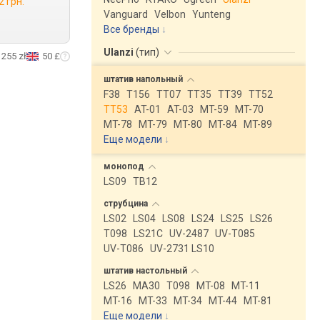
2 грн.
Vanguard
Velbon
Yunteng
Все бренды
Ulanzi
(
тип
)
255 zł
50 £
штатив
напольный
F38
T156
TT07
TT35
TT39
TT52
TT53
AT-01
AT-03
MT-59
MT-70
MT-78
MT-79
MT-80
MT-84
MT-89
Еще модели
↓
монопод
LS09
TB12
струбцина
LS02
LS04
LS08
LS24
LS25
LS26
T098
LS21C
UV-2487
UV-T085
UV-T086
UV-2731 LS10
штатив
настольный
LS26
MA30
T098
MT-08
MT-11
MT-16
MT-33
MT-34
MT-44
MT-81
Еще модели
↓