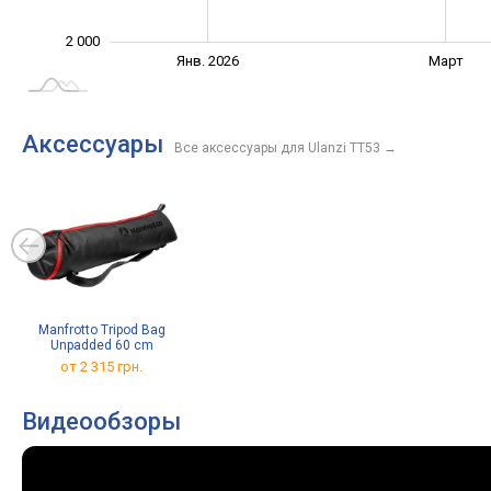
2 000
Февр.
Июнь
Нояб.
Сент.
Дек.
Апр.
Янв. 2026
Март
L
Аксессуары
Все аксессуары для Ulanzi TT53
→
Manfrotto Tripod Bag
Unpadded 60 cm
от 2 315 грн.
Видеообзоры