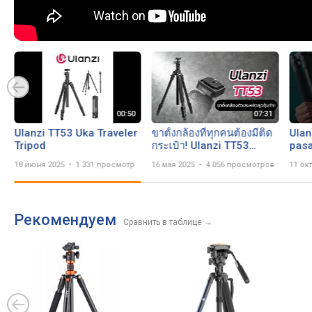
Ulanzi TT53 Uka Traveler
ขาตั้งกล้องที่ทุกคนต้องมีติด
Ulan
Tripod
กระเป๋า! Ulanzi TT53
pasa
Traveler-Uka Tripod
Trip
18 июня 2025
1 331 просмотр
16 мая 2025
4 056 просмотров
11 ок
#pho
#UK
Рекомендуем
Сравнить в таблице
→