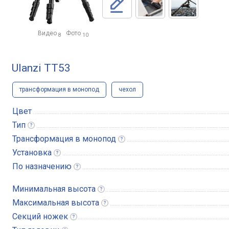
Видео
Фото
8
10
Ulanzi TT53
трансформация в монопод
чехол
Цвет
Тип
Трансформация в
монопод
Установка
По
назначению
Минимальная
высота
Максимальная
высота
Секций
ножек