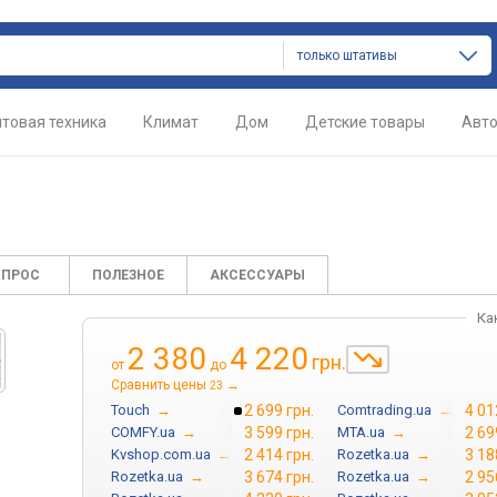
только штативы
товая техника
Климат
Дом
Детские товары
Авт
ОПРОС
ПОЛЕЗНОЕ
АКСЕССУАРЫ
Ка
2 380
4 220
грн.
от
до
Сравнить цены
→
23
Touch
→
2 699 грн.
Comtrading.ua
→
4 01
COMFY.ua
→
3 599 грн.
MTA.ua
→
2 69
Kvshop.com.ua
→
2 414 грн.
Rozetka.ua
→
3 18
Rozetka.ua
→
3 674 грн.
Rozetka.ua
→
2 95