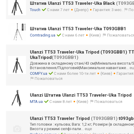
Штатив Ulanzi TT53 Traveler-Uka Black
(T093G
Touch
С нами 7 лет
(Днепр)
Гарантия: 3 мес.
По
Штатив Ulanzi TT53 Traveler-Uka T093GBB1
Comtrading.ua
С нами 6 лет
(Киев)
Пожаловатьс
Ulanzi TT53 Traveler-Uka Tripod (T093GBB1) TT
UkaTripod
(T093GBB1)
Довжина в складеному стані/43 см|Мінімальна висота/
Встановлення/
Підлоговий|Макс
имальне навантаже
... е
COMFY.ua
С нами более 10-ти лет
(Киев)
Гарантия
Пожаловаться
Ulanzi Штатив Ulanzi TT53 Traveler-Uka Tripod
MTA.ua
С нами 8 лет
(Киев)
Пожаловаться
Ulanzi TT53 Traveler Tripod
(T093GBB1)
t093gb
Тип головки : кульова; Вага: 1,2 кг; Розміри (в складеному 
Висота у режимі селфі-пали
... еще