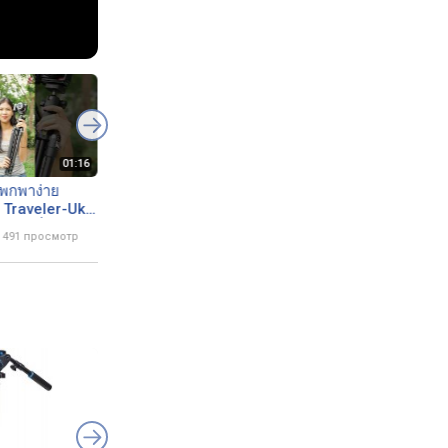
 พกพาง่าย
ขาตั้งกล้องคู่ใจ Ulanzi
Ulanzi TT53 球
 Traveler-Uka
TT53 Traveler-Uka Tripod
架功能齊全，做工還
กล้องที่ทุกคน
แข็งแรง เบา พกพาง่าย
價廉物美團購優惠中
 491 просмотр
16 мая 2025
1 103 просмотра
13 мая 2025
586 просм
ป๋า!
#ulanzi