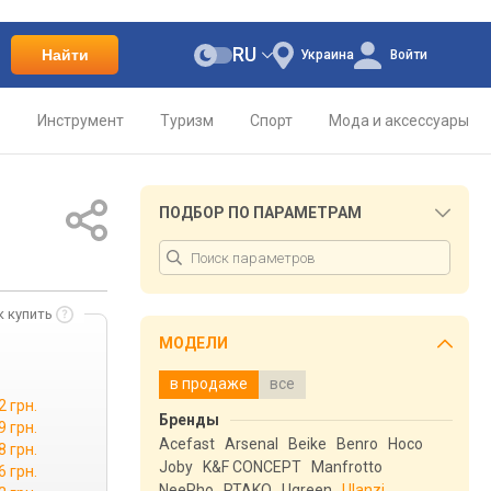
RU
Найти
Украина
Войти
о
Инструмент
Туризм
Спорт
Мода и аксессуары
ПОДБОР ПО ПАРАМЕТРАМ
к купить
МОДЕЛИ
в продаже
все
2 грн.
Бренды
9 грн.
Acefast
Arsenal
Beike
Benro
Hoco
8 грн.
Joby
K&F CONCEPT
Manfrotto
6 грн.
NeePho
RTAKO
Ugreen
Ulanzi