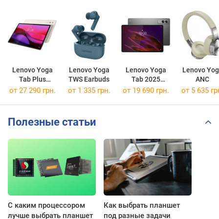
Lenovo Yoga
Lenovo Yoga
Lenovo Yoga
Lenovo Yog
Tab Plus
TWS Earbuds
Tab 2025
ANC
256GB
256GB/8GB
от 27 290 грн.
от 1 335 грн.
от 19 690 грн.
от 5 635 гр
Полезные статьи
С каким процессором
Как выбрать планшет
лучше выбрать планшет
под разные задачи