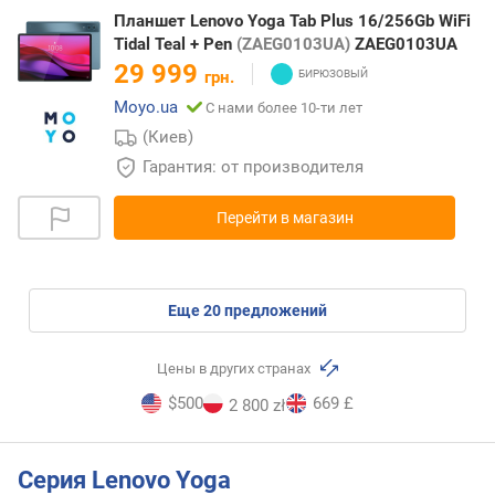
Планшет Lenovo Yoga Tab Plus 16/256Gb WiFi
Tidal Teal + Pen
(ZAEG0103UA)
ZAEG0103UA
29 999
грн.
Moyo.ua
С нами более 10-ти лет
(Киев)
Гарантия: от производителя
Перейти в магазин
eще
20
предложений
Цены в других странах
$500
669 £
2 800 zł
Серия Lenovo Yoga