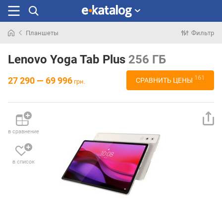
Планшеты
Фильтр
Искали
раньше
Lenovo Yoga Tab Plus
256 ГБ
161
27 290 — 69 996
СРАВНИТЬ ЦЕНЫ
грн.
в сравнение
в список