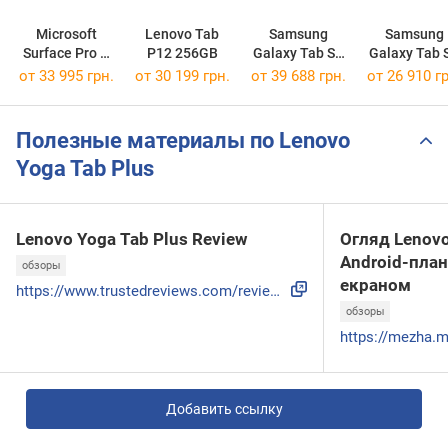
Microsoft
Lenovo Tab
Samsung
Samsung
Surface Pro X
P12 256GB
Galaxy Tab S9
Galaxy Tab 
256GB
256GB
FE Plus 256
от 33 995 грн.
от 30 199 грн.
от 39 688 грн.
от 26 910 гр
Полезные материалы по Lenovo
Yoga Tab Plus
Lenovo Yoga Tab Plus Review
Огляд Lenovo
Android-пла
обзоры
екраном
https://www.trustedreviews.com/reviews/lenovo-yoga-tab-plus
обзоры
Добавить ссылку