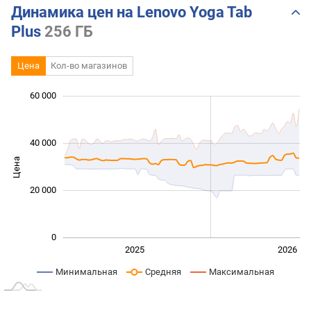
Динамика цен на Lenovo Yoga Tab
Plus
256 ГБ
Цена
Кол-во магазинов
60 000
 000
 000
 000
 000
 000
 000
40 000
Цена
10 000
20 000
0
2027
2025
2026
L
Минимальная
Средняя
Максимальная