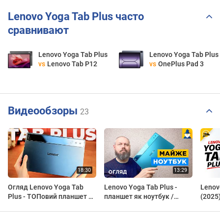
Lenovo Yoga Tab Plus часто
сравнивают
Lenovo Yoga Tab Plus
Lenovo Yoga Tab Plus
vs
Lenovo Tab P12
vs
OnePlus Pad 3
Видеообзоры
23
Огляд Lenovo Yoga Tab
Lenovo Yoga Tab Plus -
Lenov
Plus - ТОПовий планшет з
планшет як ноутбук /
(2025)
Клавіатурою та Чохлом у
Огляд українською
Sams
Комплекті!