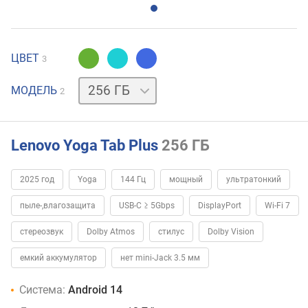
ЦВЕТ
3
512 ГБ
МОДЕЛЬ
2
Lenovo Yoga Tab Plus
256 ГБ
2025 год
Yoga
144 Гц
мощный
ультратонкий
пыле-,влагозащита
USB-C ≥ 5Gbps
DisplayPort
Wi-Fi 7
стереозвук
Dolby Atmos
стилус
Dolby Vision
емкий аккумулятор
нет mini-Jack 3.5 мм
Система:
Android 14