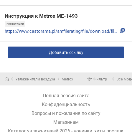
Инструкция к Metrox ME-1493
инструкции
https://www.castorama.pl/amfilerating/file/download/file_id...
Добавить ссылку
Увлажнители воздуха
Metrox
Фильтр
Все мод
Полная версия сайта
Конфиденциальность
Вопросы и пожелания по сайту
Магазинам
Каталог увлажнителей 2026 - новинки, хиты продаж,