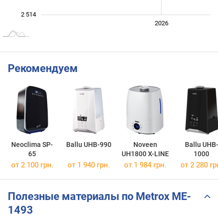
2 514
2024
2025
2028
2026
L
Рекомендуем
Neoclima SP-
Ballu UHB-990
Noveen
Ballu UHB
65
UH1800 X-LINE
1000
от 2 100 грн.
от 1 940 грн.
от 1 984 грн.
от 2 280 гр
Полезные материалы по Metrox ME-
1493