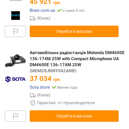
45 921
грн.
Brain.com.ua
С нами 8 лет
(Киев)
Перейти в магазин
Автомобільна радіостанція Motorola DM4600E
136-174М 25W with Compact Microphone UA
DM4600E 136-174М 25W
(MDM28JNN9VA2ANB)
37 034
грн.
Sota.store
Менее года
(Киев)
Гарантия: от производителя
Перейти в магазин