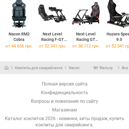
Nacon RM2
Next Level
Next Level
Huzaro Spe
Cobra
Racing F-GT
Racing GT
9.0
Pro
Track
от 44 656 грн.
от 52 341 грн.
от 38 112 грн.
от 52 541 гр
Кокпиты для симрейсинга
Nacon
Фильтр
Все
Полная версия сайта
Конфиденциальность
Вопросы и пожелания по сайту
Магазинам
Каталог кокпитов 2026 - новинки, хиты продаж,
купить
кокпиты для симрейсинга
.