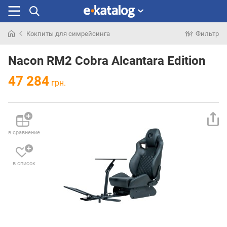
Кокпиты для симрейсинга
Фильтр
Искали
раньше
Nacon RM2 Cobra Alcantara Edition
47 284
грн.
в сравнение
в список