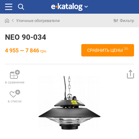
Уличные обогреватели
Фильтр
Искали
раньше
NEO 90-034
36
4 955 — 7 846
СРАВНИТЬ ЦЕНЫ
грн.
в сравнение
в список