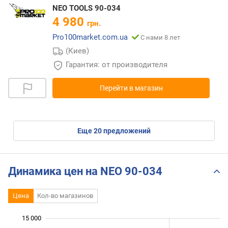
NEO TOOLS 90-034
4 980
грн.
Pro100market.com.ua
С нами 8 лет
(Киев)
Гарантия: от производителя
Перейти в магазин
eще
20
предложений
Динамика цен на NEO 90-034
Цена
Кол-во магазинов
 000
 000
 000
 000
 000
 000
15 000