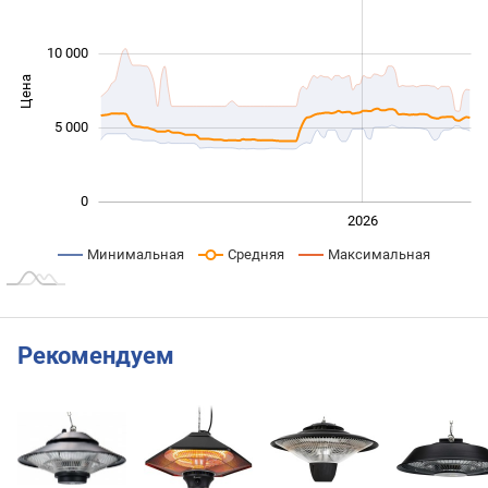
10 000
Цена
10 000
5 000
0
2024
2025
2028
2026
L
Минимальная
Средняя
Максимальная
Рекомендуем