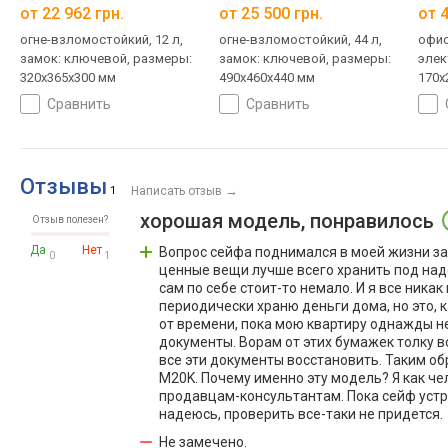
от 22 962 грн.
от 25 500 грн.
от 4
огне-взломостойкий, 12 л,
огне-взломостойкий, 44 л,
офис
замок: ключевой, размеры:
замок: ключевой, размеры:
элек
320x365x300 мм
490x460x440 мм
170x
сравнить
сравнить
Отзывы
→
1
Написать отзыв
хорошая модель, понравилось
Отзыв полезен?
Да
Нет
Вопрос сейфа поднимался в моей жизни за 
0
1
ценные вещи лучше всего хранить под надеж
сам по себе стоит-то немало. И я все никак
периодически храню деньги дома, но это, 
от времени, пока мою квартиру однажды не
документы. Ворам от этих бумажек толку во
все эти документы восстановить. Таким обр
M20K. Почему именно эту модель? Я как че
продавцам-консультантам. Пока сейф устра
надеюсь, проверить все-таки не придется.
Не замечено.