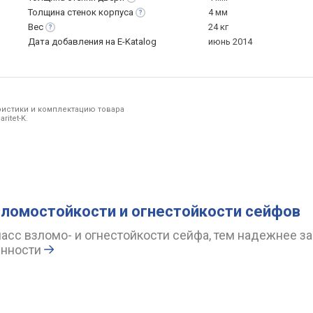
Толщина стенок
корпуса
4 мм
Вес
24 кг
Дата добавления на E-Katalog
июнь 2014
ристики и комплектацию товара
itet-K.
ломостойкости и огнестойкости сейфов
асс взломо- и огнестойкости сейфа, тем надежнее 
енности