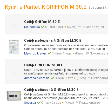
Купить Paritet-K GRIFFON M.30.E
Все цены 19
Сейф Griffon M.30.E
Dik.com.ua
С нами 8 лет
(Киев)
Пожаловаться
Сейф мебельный Griffon M.30.Е
Отличительными чертами офисных и мебельных сейфов 
Griffon стали их практическая надежность и стильный
..
My-shop.kiev.ua
С нами 4 года
(Киев)
Пожаловат
Сейф GRIFFON M.30.E
Опис: Відмінними рисами офісних і меблевих сейфів серії
стали їх практична надійність і стильний д
... еще
Allprosale.com.ua
С нами 7 лет
(Киев)
Пожаловат
Сейф меблевий Griffon M.30.E
Сейф меблевий Griffon M.30.E — це міцний зламостійкий
безпечного зберігання документів, грошей, ключів,
... ещ
Secur.ua
С нами 2 года
(Киев)
Пожаловаться