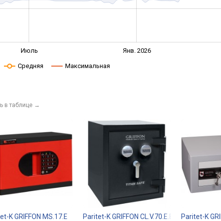
Июль
Янв. 2026
Средняя
Максимальная
ь в таблице
→
tet-K GRIFFON MS.17.E
Paritet-K GRIFFON CL.V.70.E.E
Paritet-K GR