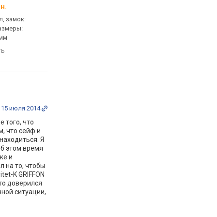
н.
от 24 500 грн.
от 24 418 грн.
л, замок:
взломостойкий, 24.5 л,
огне-взломостойкий, 
азмеры:
замок: электронный,
размеры: 472x460x44
 мм
размеры: 310x435x324 мм
сравнить
ть
сравнить
15 июля 2014
 того, что
, что сейф и
 находиться. Я
об этом время
же и
л на то, чтобы
itet-K GRIFFON
сто доверился
нной ситуации,