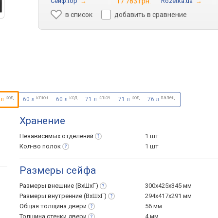
Сейф.top
→
17 783 грн.
Rozetka.ua
→
в список
добавить в сравнение
код
ключ
код
ключ
код
палец
 л
60 л
60 л
71 л
71 л
76 л
Хранение
Независимых
отделений
1 шт
Кол-во
полок
1 шт
Размеры сейфа
Размеры внешние
(ВхШхГ)
300х425х345 мм
Размеры внутренние
(ВхШхГ)
294х417х291 мм
Общая толщина
двери
56 мм
Толщина стенки
двери
4 мм