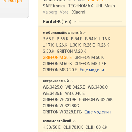
19 980 грн.
SAFEtronics
TECHNOMAX
UHL-Mash
Valberg
Vorel
Xiaomi
Paritet-K
(
тип
)
мебельный/офисный
B.65.E
B.65.K
B.84.E
B.84.K
L.16.K
L.17.K
L.26.K
L.30.K
R.26.E
R.26.K
S.30.K
GRIFFON M.20.K
GRIFFON M.30.E
GRIFFON M.50.K
GRIFFON M.60.K
GRIFFON MS.17.E
GRIFFON MSR.20.E
Еще модели
↓
встраиваемый
WB.3425.C
WB.3425.E
WB.3436.C
WB.3436.E
WB.6040.E
GRIFFON W-2319E
GRIFFON W-3228K
GRIFFON W-3228KC
GRIFFON W.3228.E.FB
Еще модели
↓
взломостойкий
H.30/50.E
CL.II.70.K.K
CL.II.100.K.K