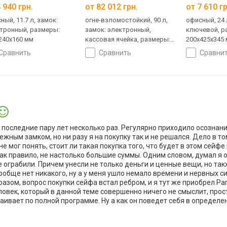
 940 грн.
от 82 012 грн.
от 7 610 гр
ный, 11.7 л, замок:
огне-взломостойкий, 90 л,
офисный, 24 
тронный, размеры:
замок: электронный,
ключевой, р
240x160 мм
кассовая ячейка, размеры:
200x425x345
700x600x600 мм
сравнить
сравнить
сравни
последние пару лет несколько раз. Регулярно приходило осознание
ным замком, но ни разу я на покупку так и не решался. Дело в том
 не мог понять, стоит ли такая покупка того, что будет в этом сейфе
как правило, не настолько большие суммы. Одним словом, думал я 
 ограбили. Причем унесли не только деньги и ценные вещи, но так
обще нет никакого, ну а у меня ушло немало времени и нервных си
азом, вопрос покупки сейфа встал ребром, и я тут же приобрел Par
ловек, который в данной теме совершенно ничего не смыслит, про
ивает по полной программе. Ну а как он поведет себя в определе