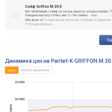
Сейф Griffon M.30.E
Тип: Меблевий / Сейф за типом захисту: зломостійкий / Т
Товщина металу стінки, мм: 3 / Тип замка:
... еще
Stls.store
С нами более 10-ти лет
(Киев)
Гарантия
Пожаловаться
e
Динамика цен на Paritet-K GRIFFON M.30
Цена
Кол-во магазинов
12 000
30 000
6 000
8 000
5 000
0
25 000
20 000
Цена
10 000