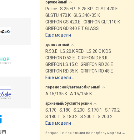
оружейный
Police
S.25.EP
S.25.KP
GLST.470.E
GLSTU.470.K
GLS.340/35.K
GRIFFON GS.420.E
GRIFFON GLT.110.K
GRIFFON GD.840.E.T GLASS
Еще модели
↓
депозитный
R.50.E
LS.20.K RED
LS.20.C KIDS
GRIFFON D.53.E
GRIFFON D.53.K
GRIFFON LS.15.C
GRIFFON RD.26.E
GRIFFON RD.35.K
GRIFFON RD.48.E
Еще модели
↓
переносной/автомобильный
A.15/135.K
A.15/155.K
архивный/бухгалтерский
S.170
S.180
S.200
S.170.1
S.170.2
S.180.1
S.180.2
S.200.1
S.200.2
Еще модели
↓
Вопросы и пожелания по подбору модели →