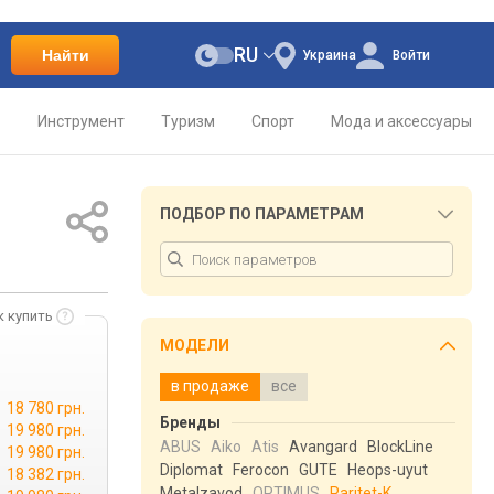
RU
Найти
Украина
Войти
о
Инструмент
Туризм
Спорт
Мода и аксессуары
ПОДБОР ПО ПАРАМЕТРАМ
к купить
МОДЕЛИ
в продаже
все
18 780 грн.
Бренды
19 980 грн.
ABUS
Aiko
Atis
Avangard
BlockLine
19 980 грн.
Diplomat
Ferocon
GUTE
Heops-uyut
18 382 грн.
Metalzavod
OPTIMUS
Paritet-K