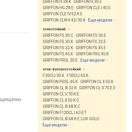
GRIFFON H.28.K
GRIFFON H.30.E
GRIFFON HG.28.E
GRIFFON CLE I.40.E
GRIFFON CLE IV.52.K.E
GRIFFON CLW II.42/30.K
Еще модели
↓
огнестойкий
GRIFFON FS.30.C
GRIFFON FS.30.E
GRIFFON FS.30.K
GRIFFON FS.32.E
GRIFFON FS.32.K
GRIFFON FS.45.E
GRIFFON FS.45.K
GRIFFON FRS.45.K
GRIFFON FRSL.30.E
Еще модели
↓
огне-взломостойкий
F.30CLI.30.K
F.30CLI.50.K
GRIFFON FRSL.45.K
GRIFFON CL.II.50.K
GRIFFON CL III.32.K
GRIFFON CL.V.70.E.E
GRIFFON CL.V.70.K.E
защищены
GRIFFON CL.II.50.K.C
GRIFFON CL.III.68.K.C
GRIFFON F120CL I.63.ET
GRIFFON CL.III.68.K.E LUX GOLD
Еще модели
↓