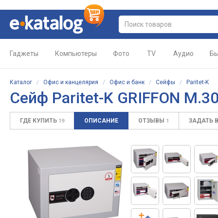
Гаджеты
Компьютеры
Фото
TV
Аудио
Бы
Каталог
/
Офис и канцелярия
/
Офис и банк
/
Сейфы
/
Paritet-K
Сейф Paritet-K GRIFFON M.30
ГДЕ КУПИТЬ
ОПИСАНИЕ
ОТЗЫВЫ
ЗАДАТЬ 
19
1