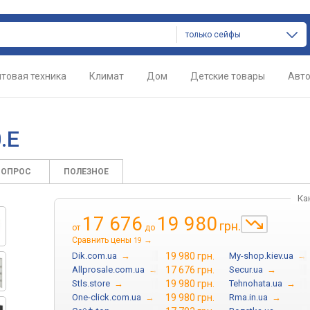
только сейфы
товая техника
Климат
Дом
Детские товары
Авт
.E
ВОПРОС
ПОЛЕЗНОЕ
Ка
17 676
19 980
грн.
от
до
Сравнить цены
→
19
Dik.com.ua
→
19 980 грн.
My-shop.kiev.ua
→
Allprosale.com.ua
→
17 676 грн.
Secur.ua
→
Stls.store
→
19 980 грн.
Tehnohata.ua
→
One-click.com.ua
→
19 980 грн.
Rma.in.ua
→