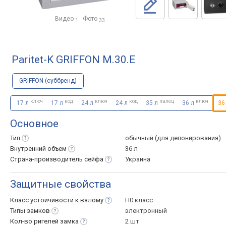
Видео
Фото
1
33
Paritet-K GRIFFON M.30.E
GRIFFON (суббренд)
ключ
код
ключ
код
палец
ключ
17 л
17 л
24 л
24 л
35 л
36 л
36
Основное
Тип
обычный (для депонирования)
Внутренний
объем
36 л
Страна-производитель
сейфа
Украина
Защитные свойства
Класс устойчивости к
взлому
H0 класс
Типы
замков
электронный
Кол-во ригелей
замка
2 шт