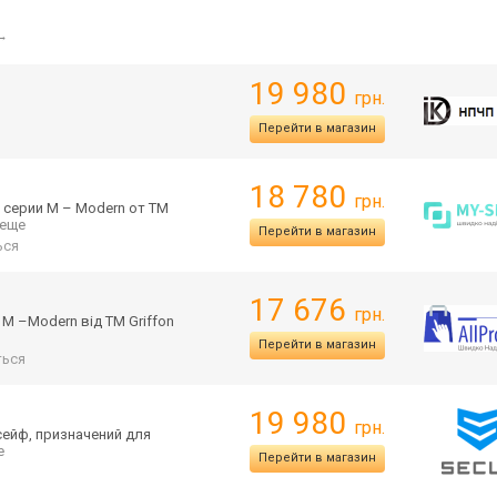
→
19 980
грн.
Перейти в магазин
18 780
грн.
серии M – Modern от ТМ
. еще
Перейти в магазин
ься
17 676
грн.
 M –Modern від ТМ Griffon
Перейти в магазин
ься
19 980
грн.
 сейф, призначений для
е
Перейти в магазин