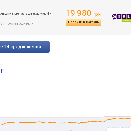
19 980
овщина металу двері, мм: 4 /
грн.
Перейти в магазин
: от производителя
ще
14
предложений
.E