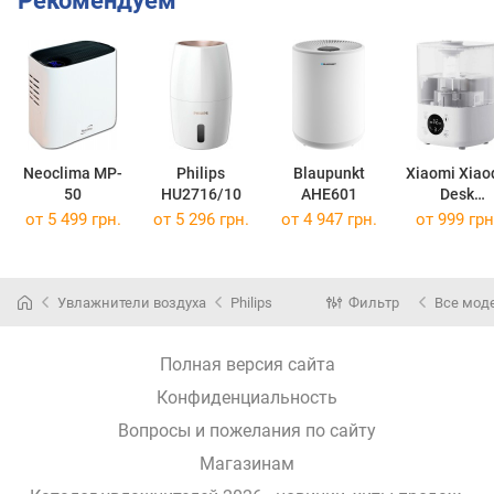
Рекомендуем
Neoclima MP-
Philips
Blaupunkt
Xiaomi Xiao
50
HU2716/10
AHE601
Desk
Humidifier
от 5 499 грн.
от 5 296 грн.
от 4 947 грн.
от 999 грн
Увлажнители воздуха
Philips
Фильтр
Все мод
Полная версия сайта
Конфиденциальность
Вопросы и пожелания по сайту
Магазинам