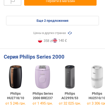
Перейти в магазин
eще
2
предложения
Цены в других странах
140 £
358 zł
Серия Philips Series 2000
Philips
Philips Series
Philips
Philips
HU2718/10
2000 BRE237
AC2959/53
HU2510/1
от 5 246 грн.
от 1 495 грн.
от 32 025 грн.
от 3 306 гр