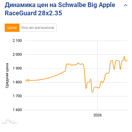
Supr
Динамика цен на Schwalbe Big Apple
RaceGuard 28x2.35
Цена
Кол-во магазинов
2 100
 400
 500
 200
2 000
Средняя цена
1 900
1 600
1 800
1 700
1 600
2024
2025
2028
2026
L