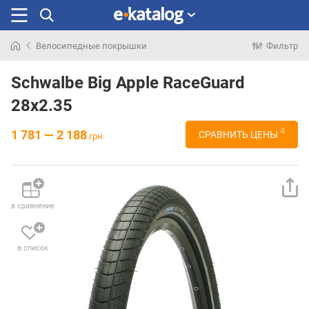
Велосипедные покрышки
Фильтр
Искали
раньше
Schwalbe Big Apple RaceGuard
28x2.35
4
1 781 — 2 188
СРАВНИТЬ ЦЕНЫ
грн.
в сравнение
в список