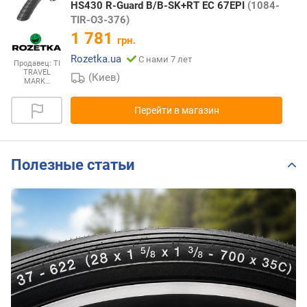
HS430 R-Guard B/B-SK+RT EC 67EPI
(1084-
TIR-O3-376)
1 781
грн.
Rozetka.ua
С нами 7 лет
Продавец:
TI
TRAVEL
(Киев)
MARK…
Перейти в магазин
Полезные статьи