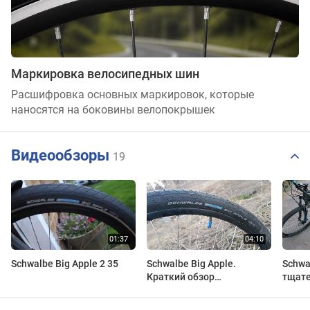
Маркировка велосипедных шин
Расшифровка основных маркировок, которые
наносятся на боковины велопокрышек
Видеообзоры
19
Schwalbe Big Apple 2 35
Schwalbe Big Apple.
Schwal
Краткий обзор
тщате
велопокрышек.
подви
Ben, 