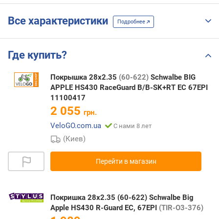
Все характеристики
Подробнее
Где купить?
Покрышка 28x2.35
(60-622)
Schwalbe BIG
APPLE HS430 RaceGuard B/B-SK+RT EC 67EPI
11100417
2 055
грн.
VeloGO.com.ua
С нами 8 лет
(Киев)
Перейти в магазин
Покришка 28x2.35 (60-622) Schwalbe Big
Apple HS430 R-Guard EC, 67EPI
(TIR-O3-376)