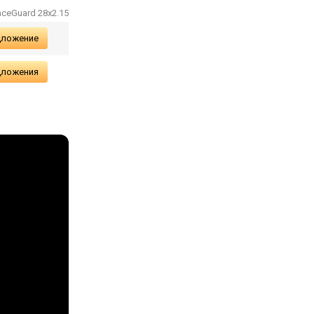
aceGuard 28x2.15
дложение
дложения