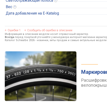
Светоотражающая
полоса
Вес
Дата добавления на E-Katalog
Ошибки
1
Сообщить об ошибке в описании
Информация в описании модели носит справочный характер.
Всегда
перед покупкой уточняйте у менеджера интернет-магазина характе
Каталог Schwalbe 2026
- новинки, хиты продаж и самые актуальные модели
Маркиров
Расшифровка
велопокрыш