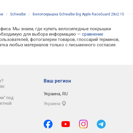
каса EPI (TPI):
Плотность каркаса EPI (TPI):
ETRTO: 38-622 / 42-559
 560 / 685 г
60, Вес: 1008 - 1493 г
Плотность каркаса EPI
27 / 60, Вес: - / 540 г
ки
/
Schwalbe
/
Велопокрышка Schwalbe Big Apple RaceGuard 28x2.15
 офиса. Мы знаем, где купить велосипедные покрышки
ю необходимую для выбора информацию —
сравнение
ользователей, фотогалереи товаров, глоссарий терминов,
атка любых материалов только с письменного согласия
Ваш регион
е?
er.
Украина
,
RU
ии" под
ретной
Украина