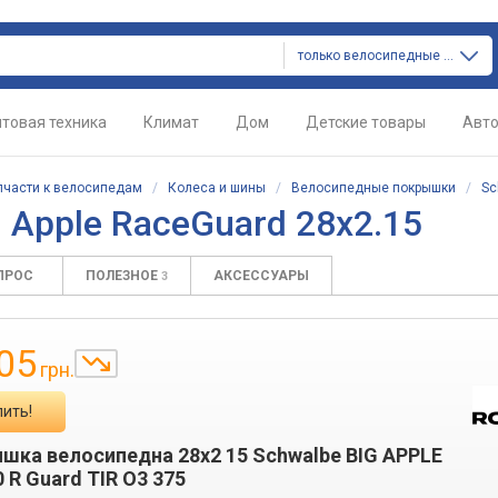
только велосипедные покрышки
товая техника
Климат
Дом
Детские товары
Авт
пчасти к велосипедам
/
Колеса и шины
/
Велосипедные покрышки
/
Sc
 Apple RaceGuard 28x2.15
ПРОС
ПОЛЕЗНОЕ
АКСЕССУАРЫ
3
05
грн.
пить!
шка велосипедна 28x2 15 Schwalbe BIG APPLE
 R Guard TIR O3 375