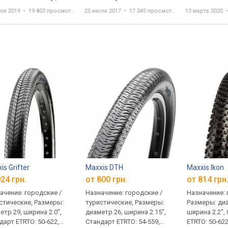
виды, сравнение с
Schwalbe Big Apple -
ля 2019
19 403 просмотра
25 июля 2017
17 345 просмотров
13 марта 2020
Ben, Hurricane,
БАЛЛОНЫ - накат и
athon Supreme
комфорт в одной
покрышке
is Grifter
Maxxis DTH
Maxxis Ikon
24 грн.
от 800 грн.
от 814 грн
ачение: городские /
Назначение: городские /
Назначение: 
стические, Размеры:
туристические, Размеры:
Размеры: диа
етр 29, ширина 2.0",
диаметр 26, ширина 2.15",
ширина 2.2",
дарт ETRTO: 50-622,
Стандарт ETRTO: 54-559,
ETRTO: 50-622