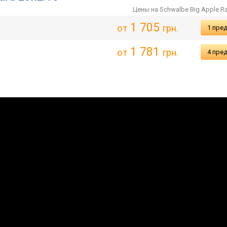
Цены на Schwalbe Big Apple R
1 705
от
грн.
1 пре
1 781
от
грн.
4 пре