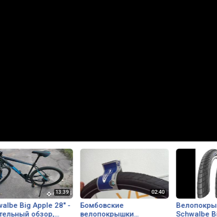
albe Big Apple 28" -
Бомбовские
Велопокры
тельный обзор,
велопокрышки
Schwalbe B