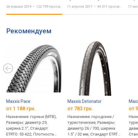
велопокрышек.
под
26 января 2014
122 799 просмотров
11 апреля 2017
44 311 просмотр
17 ию
Big 
Mar
Рекомендуем
Maxxis Pace
Maxxis Detonator
Maxx
от 1 188 грн.
от 783 грн.
от 9
Назначение: горные (MTB),
Назначение: городские /
Назн
Размеры: диаметр 29,
туристические, Размеры:
тури
ширина 2.1", Стандарт
диаметр 26 / 700, ширина
диам
ETRTO: 53-622, Плотность
1.5" / 32 мм, Стандарт ETRTO:
Стан