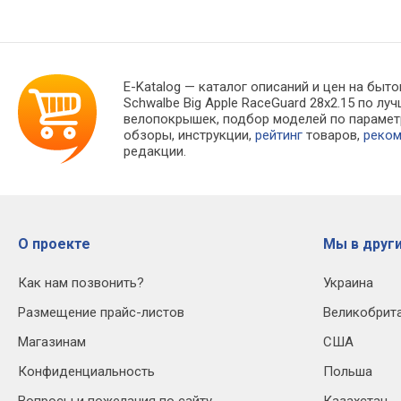
каркаса EPI (TPI): 60, Вес:
23-622 / 32-622, Плотность
Плот
605 г
каркаса EPI (TPI): - / 60, Вес: -
60, В
/ 235 г
E-Katalog
— каталог описаний и цен на быто
Schwalbe Big Apple RaceGuard 28x2.15 по 
велопокрышек, подбор моделей по параме
обзоры, инструкции,
рейтинг
товаров,
реко
редакции.
О проекте
Мы в други
Как нам позвонить?
Украина
Размещение прайс-листов
Великобрит
Магазинам
США
Конфиденциальность
Польша