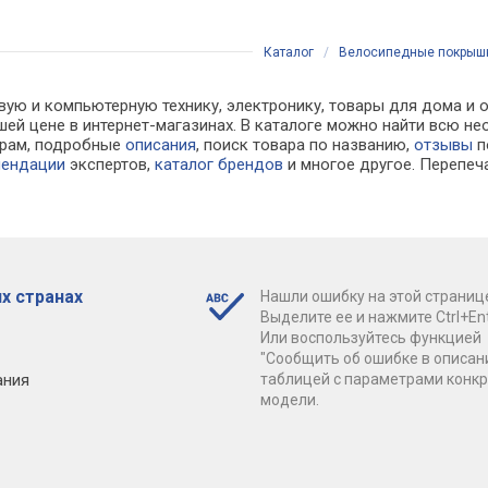
ность каркаса EPI (TPI):
Плотность каркаса EPI (TPI):
Плотность кар
ес: 655 г
60, Вес: 550 г
60 / 120, Вес:
Каталог
/
Велосипедные покрыш
вую и компьютерную технику, электронику, товары для дома и
лучшей цене в интернет-магазинах. В каталоге можно найти вс
трам, подробные
описания
, поиск товара по названию,
отзывы
п
мендации
экспертов,
каталог брендов
и многое другое. Перепеч
х странах
Нашли ошибку на этой страниц
Выделите ее и нажмите Ctrl+Ent
Или воспользуйтесь функцией
"Сообщить об ошибке в описан
ания
таблицей с параметрами конк
модели.