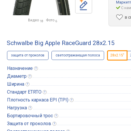
Маркет
С нам
в 
Видео
Фото
18
6
Schwalbe Big Apple RaceGuard 28x2.15
защита от проколов
светоотражающая полоса
28x2.15"
Назначение
Диаметр
Ширина
Стандарт
ETRTO
Плотность каркаса EPI
(TPI)
Нагрузка
Бортировочный
трос
Защита от
проколов