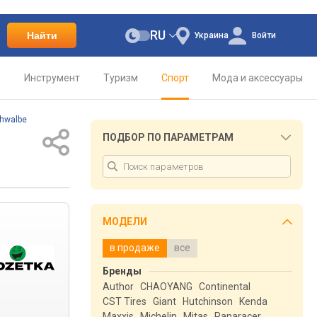
RU
Найти
Украина
Войти
о
Инструмент
Туризм
Спорт
Мода и аксессуары
hwalbe
ПОДБОР ПО ПАРАМЕТРАМ
МОДЕЛИ
в продаже
все
Бренды
Author
CHAOYANG
Continental
CST Tires
Giant
Hutchinson
Kenda
Maxxis
Michelin
Mitas
Panaracer