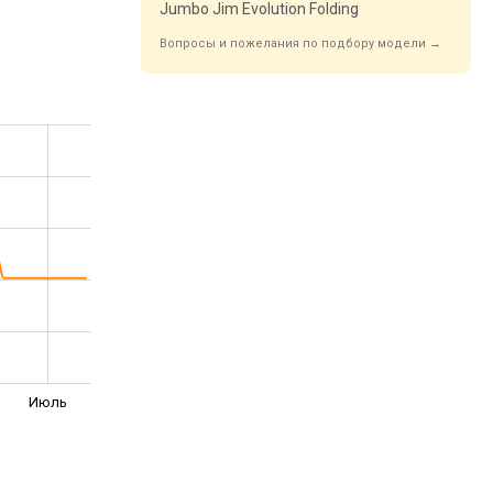
Jumbo Jim Evolution Folding
Вопросы и пожелания по подбору модели →
Июль