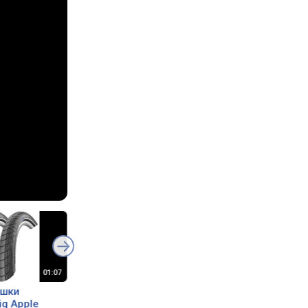
шки
Износ покрышек.
Hi Gear Tire Doc
ig Apple
Личный опыт. Отличия
Антипрокол ч.2 /