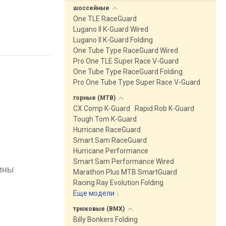
шоссейные
One TLE RaceGuard
Lugano II K-Guard Wired
Lugano II K-Guard Folding
One Tube Type RaceGuard Wired
Pro One TLE Super Race V-Guard
One Tube Type RaceGuard Folding
Pro One Tube Type Super Race V-Guard
горные
(MTB)
CX Comp K-Guard
Rapid Rob K-Guard
Tough Tom K-Guard
Hurricane RaceGuard
Smart Sam RaceGuard
Hurricane Performance
Smart Sam Performance Wired
ины
Marathon Plus MTB SmartGuard
Racing Ray Evolution Folding
Еще модели
↓
трюковые
(BMX)
Billy Bonkers Folding