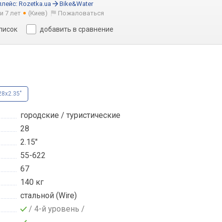
плейс:
Rozetka.ua
Bike&Water
и 7 лет
(Киев)
Пожаловаться
список
добавить в сравнение
28x2.35"
городские / туристические
28
2.15"
55-622
67
140 кг
стальной (Wire)
/ 4-й уровень /