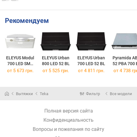
Рекомендуем
ELEYUS Modul
ELEYUS Urban
ELEYUS Urban
Pyramida A
700 LED SMD
800 LED 52 BL
700 LED 52 BL
52 PBA 700 
52 IS
от 5 673 грн.
от 5 525 грн.
от 4 811 грн.
от 4 738 гр
Вытяжки
Teka
Фильтр
Все модели
Полная версия сайта
Конфиденциальность
Вопросы и пожелания по сайту