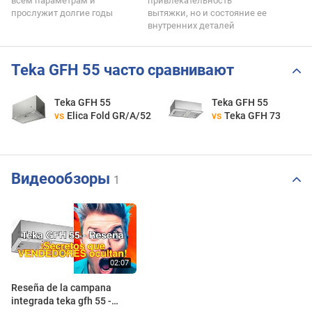
всем параметрам и
привлекательность
прослужит долгие годы
вытяжки, но и состояние ее
внутренних деталей
Teka GFH 55 часто сравнивают
Teka GFH 55
Teka GFH 55
vs
Elica Fold GR/A/52
vs
Teka GFH 73
Видеообзоры
1
Reseña de la campana
integrada teka gfh 55 -