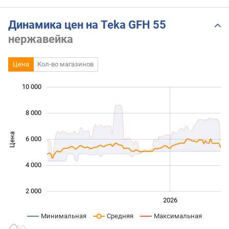
¡elimina los olores de tu
cocina!
Динамика цен на Teka GFH 55
нержавейка
Цена
Кол-во магазинов
 000
 000
 000
 000
 000
0
10 000
8 000
Цена
6 000
10 000
4 000
2 000
2024
2025
2028
2026
L
Минимальная
Средняя
Максимальная