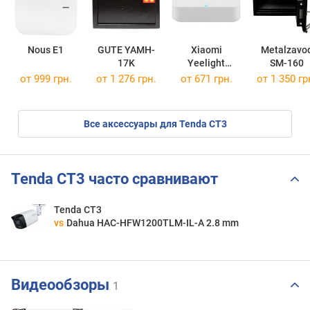
Nous E1
GUTE YAMH-
Xiaomi
Metalzavo
17K
Yeelight
SM-160
Gateway
от 999 грн.
от 1 276 грн.
от 671 грн.
от 1 350 гр
Все аксессуары для Tenda CT3
Tenda CT3 часто сравнивают
Tenda CT3
vs
Dahua HAC-HFW1200TLM-IL-A 2.8 mm
Видеообзоры
1