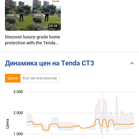
Discover luxury-grade home
protection with the Tenda
CT3 – style, smarts and
peace of mind.
Динамика цен на Tenda CT3
Цена
Кол-во магазинов
3 000
 000
 000
 500
 000
-500
500
2 000
Цена
1 000
1 000