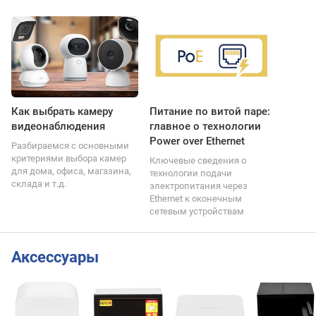
Как выбрать камеру
Питание по витой паре:
видеонаблюдения
главное о технологии
Power over Ethernet
Разбираемся с основными
критериями выбора камер
Ключевые сведения о
для дома, офиса, магазина,
технологии подачи
склада и т.д.
электропитания через
Ethernet к оконечным
сетевым устройствам
Аксессуары