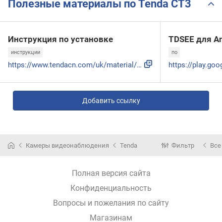
Полезные материалы по Tenda CT3
Инструкция по установке
TDSEE для An
инструкции
по
https://www.tendacn.com/uk/material/show/104644?proPath=CT3
Добавить ссылку
Камеры видеонаблюдения
Tenda
Фильтр
Все
Полная версия сайта
Конфиденциальность
Вопросы и пожелания по сайту
Магазинам