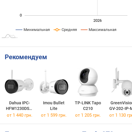
0
2024
2025
2028
2026
L
Минимальная
Средняя
Максимальная
Рекомендуем
Dahua IPC-
Imou Bullet
TP-LINK Tapo
GreenVisio
HFW1230DS1-
Lite
C210
GV-202-IP-
SAW 2.8 mm
DOC40-30
от 1 440 грн.
от 1 599 грн.
от 1 205 грн.
от 1 130 гр