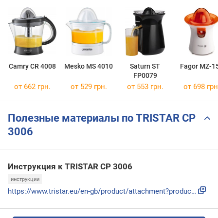
Camry CR 4008
Mesko MS 4010
Saturn ST
Fagor MZ-1
FP0079
от 662 грн.
от 529 грн.
от 553 грн.
от 698 грн
Полезные материалы по TRISTAR CP
3006
Инструкция к TRISTAR CP 3006
инструкции
https://www.tristar.eu/en-gb/product/attachment?productId=C...