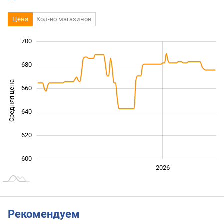
Цена
Кол-во магазинов
700
560
580
720
680
Средняя цена
660
600
640
620
600
2024
2025
2028
2026
L
Рекомендуем