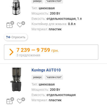
реверс
"капля-стоп"
у
Тип:
шнековая
з
Мощность:
200 Вт
о
Емкость:
отдельностоящая, 1 л
ч
Контейнер для жмыха:
0.8 л
н
о
Материал:
пластик
г
Спросить
о
о
7 239 — 9 759
т
грн.
в
3 предложения
е
р
с
Kuvings AUTO10
т
реверс
"капля-стоп"
и
я
Тип:
шнековая
(
Мощность:
200 Вт
м
Емкость:
отдельностоящая
м
Материал:
пластик
)