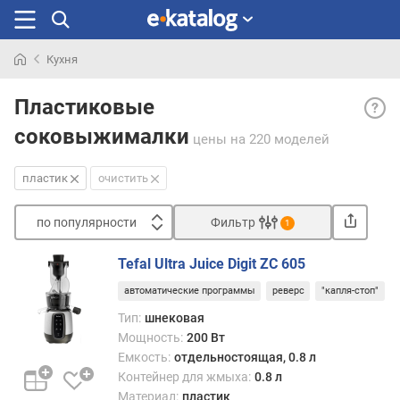
Кухня
Искали
Плас
раньше
Пластиковые
— пл
соковыжималки
весит
цены
на 220 моделей
мень
и
пластик
очистить
стоит
деше
по популярности
Фильтр
1
метал
Сортировать
одна
Tefal Ultra Juice Digit ZC 605
заме
п
уступ
автоматические программы
реверс
"капля-стоп"
о
ему
п
Тип:
шнековая
по
о
Мощность:
200 Вт
прочн
п
Емкость:
отдельностоящая, 0.8 л
В
у
Контейнер для жмыха:
0.8 л
свете
л
Материал:
пластик