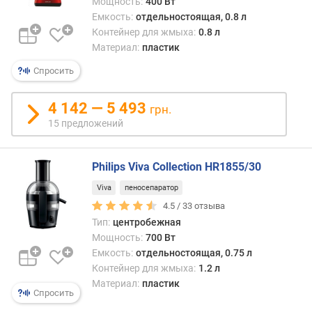
Мощность:
400 Вт
не
Емкость:
отдельностоящая, 0.8 л
играе
п
Контейнер для жмыха:
0.8 л
особ
о
Материал:
пластик
роли
о
на
т
Спросить
практ
з
Так,
ы
4 142 — 5 493
если
грн.
в
соко
15 предложений
а
испол
м
в
Philips Viva Collection HR1855/30
штат
п
форма
о
Viva
пеносепаратор
без
д
4.5 /
33
отзыва
перег
а
Тип:
центробежная
паде
т
Мощность:
700 Вт
и
е
Емкость:
отдельностоящая, 0.75 л
други
д
экст
Контейнер для жмыха:
1.2 л
о
ситуа
Материал:
пластик
б
Спросить
то
а