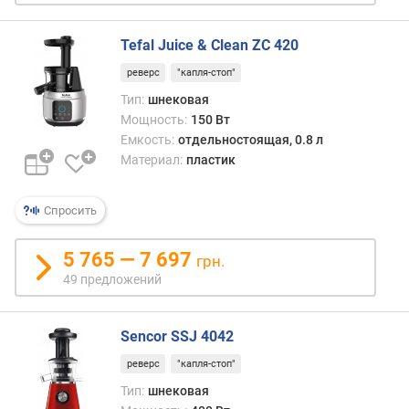
о
цено
г
диапа
и
Tefal Juice & Clean ZC 420
тем
м
не
реверс
"капля-стоп"
менее
о
Тип:
шнековая
сред
т
Мощность:
150 Вт
них
д
Емкость:
отдельностоящая, 0.8 л
встре
о
Материал:
пластик
и
р
весь
о
прод
г
Спросить
устро
и
проф
х
5 765 — 7 697
грн.
уровн
к
49 предложений
А
д
упом
е
разн
ш
Sencor SSJ 4042
в
е
проч
в
реверс
"капля-стоп"
чаще
ы
Тип:
шнековая
всего
м