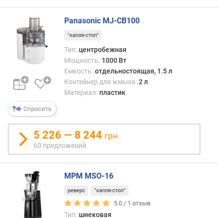
)
Panasonic MJ-CB100
е
м
"капля-стоп"
к
Тип:
центробежная
о
Мощность:
1000 Вт
с
т
Емкость:
отдельностоящая, 1.5 л
ь
Контейнер для жмыха:
2 л
д
Материал:
пластик
л
Спросить
я
с
о
5 226 — 8 244
грн.
к
60 предложений
а
(
л
MPM MSO-16
)
реверс
"капля-стоп"
5.0 /
1
отзыв
е
м
Тип:
шнековая