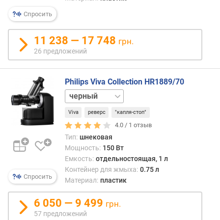
этого
я
данн
р
Спросить
мате
н
нере
о
11 238 — 17 748
грн.
счит
с
26 предложений
прер
т
недо
и
техни
Philips Viva Collection HR1889/70
одна
о
это
белый
т
не
д
Viva
реверс
"капля-стоп"
совс
е
верно
4.0 /
1
отзыв
ш
Да,
Тип:
шнековая
е
боль
в
Мощность:
150 Вт
плас
ы
Емкость:
отдельностоящая, 1 л
соко
х
Контейнер для жмыха:
0.75 л
относ
Спросить
к
Материал:
пластик
к
д
нача
о
6 050 — 9 499
грн.
и
р
57 предложений
сред