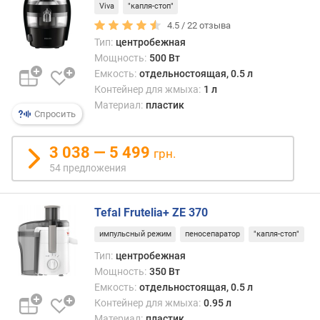
Viva
"капля-стоп"
4.5 /
22
отзыва
Тип:
центробежная
Мощность:
500 Вт
Емкость:
отдельностоящая, 0.5 л
Контейнер для жмыха:
1 л
Материал:
пластик
Спросить
3 038 — 5 499
грн.
54 предложения
Tefal Frutelia+ ZE 370
импульсный режим
пеносепаратор
"капля-стоп"
Тип:
центробежная
Мощность:
350 Вт
Емкость:
отдельностоящая, 0.5 л
Контейнер для жмыха:
0.95 л
Материал:
пластик