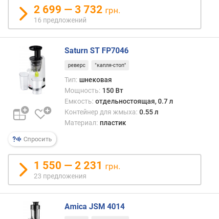
в
2 699 — 3 732
грн.
о
16 предложений
с
к
о
Saturn ST FP7046
р
о
реверс
"капля-стоп"
с
Тип:
шнековая
т
Мощность:
150 Вт
е
Емкость:
отдельностоящая, 0.7 л
й
Контейнер для жмыха:
0.55 л
Материал:
пластик
ш
и
Спросить
р
и
1 550 — 2 231
грн.
н
23 предложения
а
з
а
Amica JSM 4014
г
р