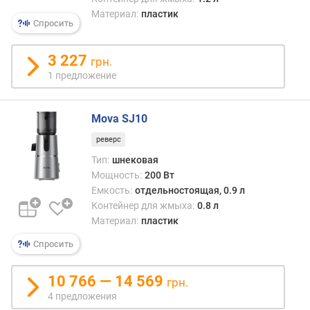
в
)
Материал:
пластик
этом
Спросить
м
план
а
силь
3 227
грн.
к
огра
1 предложение
с
(а
.
окрас
о
мета
Mova SJ10
б
пове
о
обход
реверс
р
дово
Тип:
шнековая
о
дорог
Мощность:
200 Вт
т
Емкость:
отдельностоящая, 0.9 л
ы
Контейнер для жмыха:
0.8 л
(
Материал:
пластик
о
б
Спросить
/
м
10 766 — 14 569
грн.
и
н
4 предложения