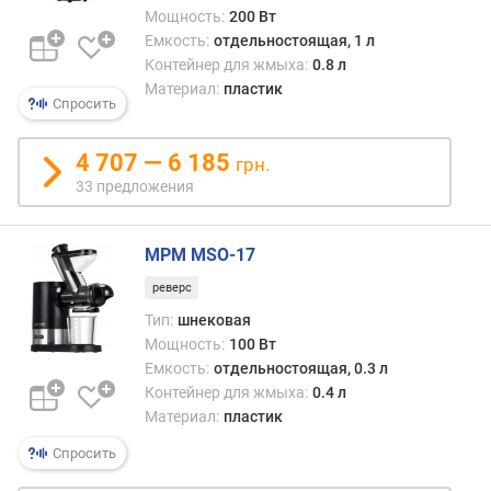
к
Мощность:
200 Вт
о
Емкость:
отдельностоящая, 1 л
с
Контейнер для жмыха:
0.8 л
т
Материал:
пластик
Спросить
ь
д
л
4 707 — 6 185
грн.
я
33 предложения
ж
м
ы
MPM MSO-17
х
реверс
а
(
Тип:
шнековая
л
Мощность:
100 Вт
)
Емкость:
отдельностоящая, 0.3 л
Контейнер для жмыха:
0.4 л
к
Материал:
пластик
о
л
Спросить
-