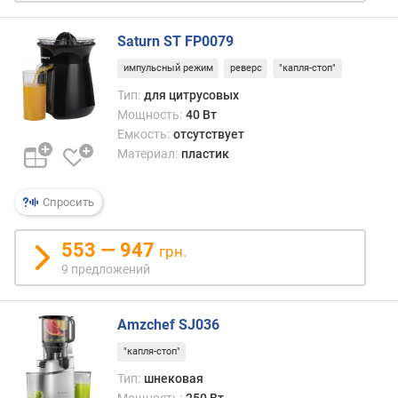
г
)
Saturn ST FP0079
импульсный режим
реверс
"капля-стоп"
Тип:
для цитрусовых
Мощность:
40 Вт
Емкость:
отсутствует
Материал:
пластик
Спросить
553 — 947
грн.
9 предложений
Amzchef SJ036
"капля-стоп"
Тип:
шнековая
Мощность:
250 Вт