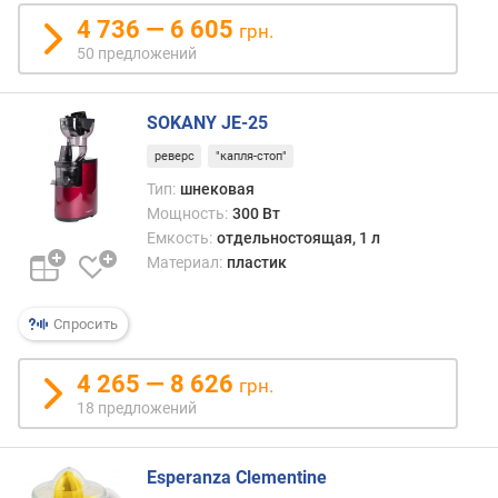
даже
в
плас
4 736 — 6 605
л
грн.
корпу
е
50 предложений
обыч
н
оказ
и
дост
я
SOKANY JE-25
наде
реверс
"капля-стоп"
а
п
внут
о
Тип:
шнековая
детал
к
Мощность:
300 Вт
треб
о
Емкость:
отдельностоящая, 1 л
повы
л
Материал:
пластик
прочн
и
в
ч
Спросить
любо
е
случа
с
выпо
т
4 265 — 8 626
грн.
из
в
18 предложений
мета
у
или
п
друго
р
Esperanza Clementine
анал
е