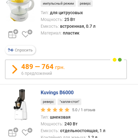
импульсный режим
реверс
матер
д
л
Тип:
для цитрусовых
Такж
о
Мощность:
25 Вт
отмет
ж
Емкость:
встроенная, 0.7 л
что
е
Материал:
пластик
пласт
н
можн
и
без
Спросить
й
особ
трудн
489 — 764
грн.
прид
м
6 предложений
практ
о
любо
щ
цвет
н
Kuvings B6000
или
о
раскр
с
реверс
"капля-стоп"
тогда
т
5.0 /
1
отзыв
как
ь
Тип:
шнековая
для
(
Мощность:
240 Вт
мета
В
Емкость:
отдельностоящая, 1 л
выбо
т
Контейнер для жмыха:
1.2 л