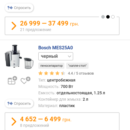
Спросить
д
л
и
26 999 — 37 499
грн.
н
21 предложение
а
к
а
Bosch MES25A0
б
зеленый
е
розовый
л
пеносепаратор
"капля-стоп"
я
4.4 /
5
отзывов
(
Тип:
центробежная
м
Мощность:
700 Вт
)
Емкость:
отдельностоящая, 1.25 л
Контейнер для жмыха:
2 л
в
Спросить
Материал:
пластик
е
с
4 652 — 6 499
(
грн.
к
8 предложений