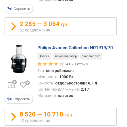
Спросить
2 285 — 3 054
грн.
52 предложения
Philips Avance Collection HR1919/70
Avance
пеносепаратор
"капля-стоп"
4.0 /
1
отзыв
Тип:
центробежная
Мощность:
1000 Вт
Емкость:
отдельностоящая, 1 л
Контейнер для жмыха:
2.1 л
Материал:
пластик
Спросить
8 520 — 10 710
грн.
42 предложения