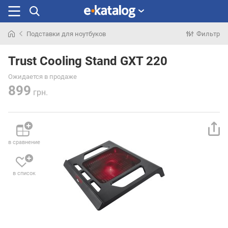
Подставки для ноутбуков
Фильтр
Искали
раньше
Trust Cooling Stand GXT 220
Ожидается в продаже
899
грн.
в сравнение
в список