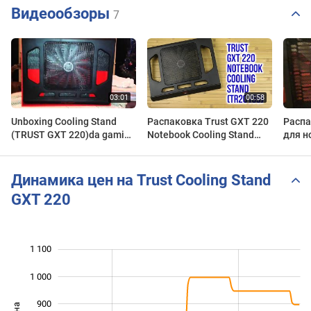
Видеообзоры
7
Unboxing Cooling Stand
Распаковка Trust GXT 220
Распа
(TRUST GXT 220)da gaming
Notebook Cooling Stand
для н
ITA
TR20159
220.
Динамика цен на Trust Cooling Stand
GXT 220
1 100
 200
300
400
1 000
900