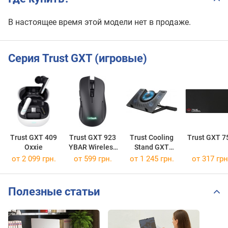
В настоящее время этой модели нет в продаже.
Серия Trust GXT (игровые)
Trust GXT 409
Trust GXT 923
Trust Cooling
Trust GXT 7
Oxxie
YBAR Wireless
Stand GXT
Gaming Mouse
1125
от 2 099 грн.
от 599 грн.
от 1 245 грн.
от 317 грн
Полезные статьи