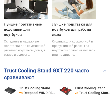
Лучшие портативные
Лучшие подставки для
подставки для
ноутбуков для работы
ноутбуков
лежа
Складные и надежные
Столики для комфортной и
подставки для комфортной
продуктивной работы за
работы с ноутбуком дома, в
ноутбуком прямо из постели
офисе и в дороге.
или на диване.
Trust Cooling Stand GXT 220 часто
сравнивают
Trust Cooling Stand GXT 220
Trust Cooling Stand GXT 220
vs
Deepcool WIND PAL FS
vs
Trust Cooling Stand GXT 278