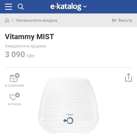
Увлажнители воздуха
Фильтр
Искали
раньше
Vitammy MIST
Ожидается в продаже
3 090
грн.
в сравнение
в список