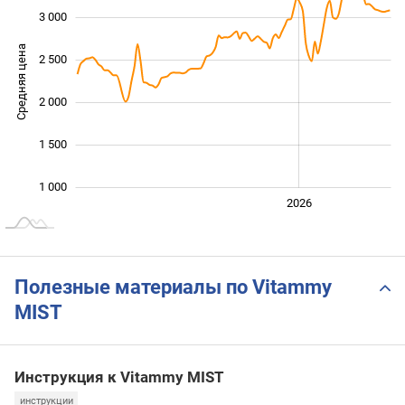
3 000
Средняя цена
2 500
1 000
2 000
1 500
1 000
2024
2025
2028
2026
L
Полезные материалы по Vitammy
MIST
Инструкция к Vitammy MIST
инструкции