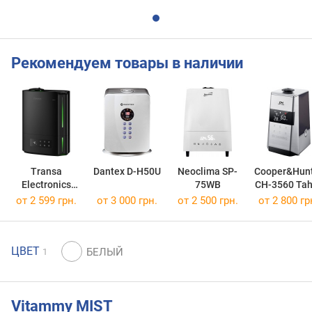
Рекомендуем товары в наличии
Transa
Dantex D-H50U
Neoclima SP-
Cooper&Hun
Electronics
75WB
CH-3560 Tah
Misty 4.8l
от 2 599 грн.
от 3 000 грн.
от 2 500 грн.
от 2 800 гр
ЦВЕТ
1
Vitammy MIST