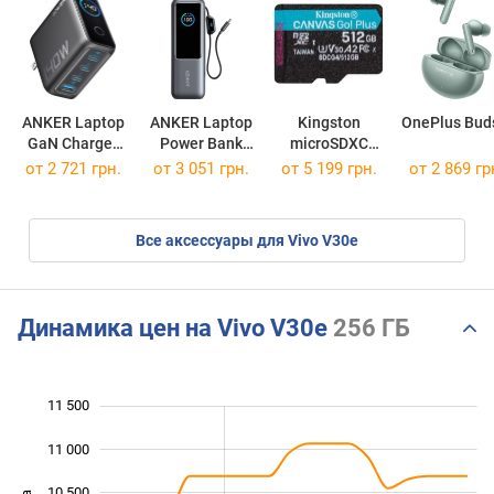
ANKER Laptop
ANKER Laptop
Kingston
OnePlus Bud
GaN Charger
Power Bank
microSDXC
140W
25000 165W
Canvas Go!
от 2 721 грн.
от 3 051 грн.
от
5 199 грн.
от 2 869 гр
Plus Gen4
512Gb
Все аксессуары для Vivo V30e
Динамика цен на Vivo V30e
256 ГБ
11 500
 000
 500
 000
11 000
10 500