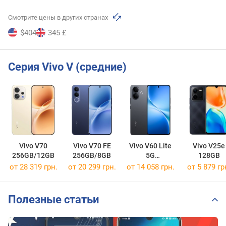
Смотрите цены в других странах
$404
345 £
Серия Vivo V (средние)
Vivo V70
Vivo V70 FE
Vivo V60 Lite
Vivo V25e
256GB/12GB
256GB/8GB
5G
128GB
256Gb/12GB
от 28 319 грн.
от 20 299 грн.
от 14 058 грн.
от 5 879 гр
Полезные статьи