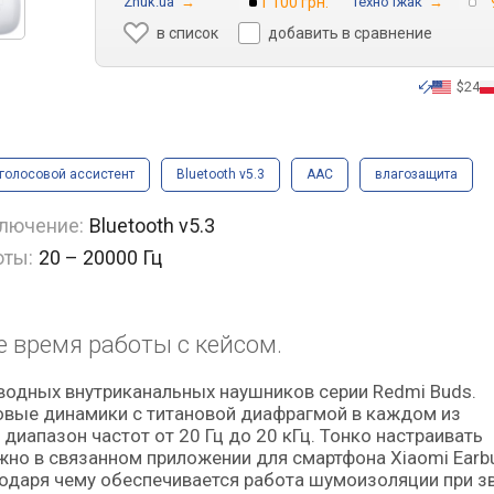
Zhuk.ua
→
1 100 грн.
Техно Їжак
→
в список
добавить в сравнение
$24
голосовой ассистент
Bluetooth v5.3
AAC
влагозащита
лючение:
Bluetooth v5.3
оты:
20 – 20000 Гц
 время работы с кейсом.
овые динамики с титановой диафрагмой в каждом из
иапазон частот от 20 Гц до 20 кГц. Тонко настраивать
жно в связанном приложении для смартфона Xiaomi Earb
даря чему обеспечивается работа шумоизоляции при зв