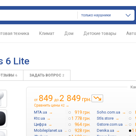
только наушники
товая техника
Климат
Дом
Детские товары
Авт
 6 Lite
ОТЗЫВЫ
ЗАДАТЬ ВОПРОС
6
2
Ка
849
2 849
грн.
от
до
Сравнить цены
→
42
MTA.ua
→
919 грн.
Soho.com.ua
→
Ktc.ua
→
1 778 грн.
Stls.store
→
Цифра
→
964 грн.
Gstore.com.ua
→
Mobileplanet.ua
→
928 грн.
Denika.ua
→
1 