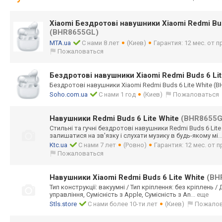
Xiaomi Бездротові навушники Xiaomi Redmi Bud
(BHR8655GL)
MTA.ua
С нами 8 лет
(Киев)
Гарантия: 12 мес. от 
Пожаловаться
Бездротові навушники Xiaomi Redmi Buds 6 Li
Бездротові навушники Xiaomi Redmi Buds 6 Lite White (
Soho.com.ua
С нами 1 год
(Киев)
Пожаловаться
Навушники Redmi Buds 6 Lite White
(BHR8655G
Стильні та гучні бездротові навушники Redmi Buds 6 Li
залишатися на зв'язку і слухати музику в будь-якому мі
.
Ktc.ua
С нами 7 лет
(Ровно)
Гарантия: 12 мес. от
Пожаловаться
Навушники Xiaomi Redmi Buds 6 Lite White
(BH
Тип конструкції: вакуумні / Тип кріплення: без кріплень 
управління, Сумісність з Apple, Сумісність з An
... еще
Stls.store
С нами более 10-ти лет
(Киев)
Пожалов