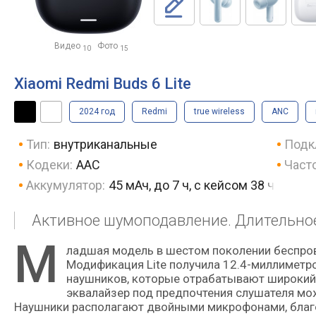
Видео
Фото
10
15
Xiaomi Redmi Buds 6 Lite
2024 год
Redmi
true wireless
ANC
Тип:
внутриканальные
Подк
Кодеки:
AAC
Част
Аккумулятор:
45 мАч, до 7 ч, с кейсом 38 ч
Активное шумоподавление. Длительное
М
ладшая модель в шестом поколении беспроводных внутриканальных наушников серии Redmi Buds.
Модификация Lite получила 12.4-миллиметр
наушников, которые отрабатывают широкий д
эквалайзер под предпочтения слушателя мо
Наушники располагают двойными микрофонами, благо