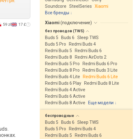
949 грн.
Soundcore
SteelSeries
Xiaomi
Все бренды
Xiaomi
(
подключение
)
59 zł
17 £
без проводов
(TWS)
Buds 5
Buds 6
Sleep TWS
Buds 5 Pro
Redmi Buds 4
Redmi Buds 5
Redmi Buds 6
Redmi Buds 8
Redmi AirDots 2
Redmi Buds 5 Pro
Redmi Buds 6 Pro
Redmi Buds 8 Pro
Redmi Buds 3 Lite
Redmi Buds 4 Lite
Redmi Buds 6 Lite
Redmi Buds 6 Play
Redmi Buds 8 Lite
Redmi Buds 4 Active
Redmi Buds 6 Active
Redmi Buds 8 Active
Еще модели
↓
беспроводные
Buds 5
Buds 6
Sleep TWS
uds.
Buds 5 Pro
Redmi Buds 4
онках.
Redmi Buds 5
Redmi Buds 6