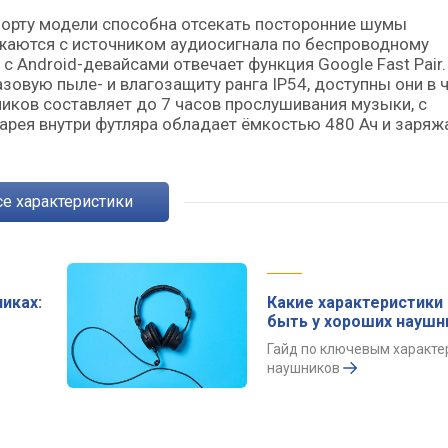
борту модели способна отсекать посторонние шумы
ряжаются с источником аудиосигнала по беспроводному
т с Android-девайсами отвечает функция Google Fast Pair.
зовую пыле- и влагозащиту ранга IP54, доступны они в 
иков составляет до 7 часов прослушивания музыки, с
арея внутри футляра обладает ёмкостью 480 Ач и заряж
Все характеристики
иках:
Какие характеристик
быть у хороших наушн
Гайд по ключевым характе
наушников