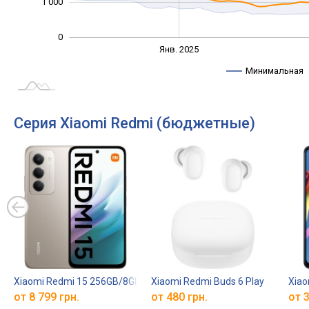
1 000
0
Янв. 2027
Июль
Апр.
Апр.
Окт.
Окт.
Янв. 2025
L
Минимальная
Серия Xiaomi Redmi (бюджетные)
Xiaomi Redmi 15 256GB/8GB
Xiaomi Redmi Buds 6 Play
Xiao
от 8 799 грн.
от 480 грн.
от 3