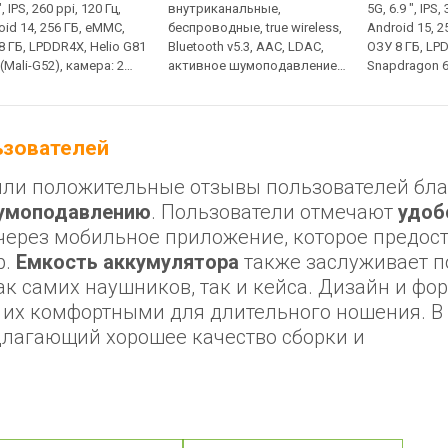
", IPS, 260 ppi, 120 Гц,
внутриканальные,
5G, 6.9 ", IPS,
oid 14, 256 ГБ, eMMC,
беспроводные, true wireless,
Android 15, 2
8 ГБ, LPDDR4X, Helio G81
Bluetooth v5.3, AAC, LDAC,
ОЗУ 8 ГБ, LP
 (Mali-G52), камера: 2
активное шумоподавление,
Snapdragon 6
я, 50 МП, Wi-Fi 5, NFC,
3D звук, голосовой
619), камера:
ка: 5160 мАч, 204 г, без
ассистент, влагозащита,
50 МП, Wi-Fi 
аккумулятор: 54 мАч, до
Atmos, Hi-Res
9.5 ч, с кейсом + 36 ч
нет 3.5 мм, з
льзователей
charge, 7000 
ЗУ
учили положительные отзывы пользователей бл
умоподавлению
. Пользователи отмечают
удоб
через мобильное приложение, которое предос
р.
Емкость аккумулятора
также заслуживает п
к самих наушников, так и кейса. Дизайн и фо
т их комфортными для длительного ношения. В
длагающий хорошее качество сборки и