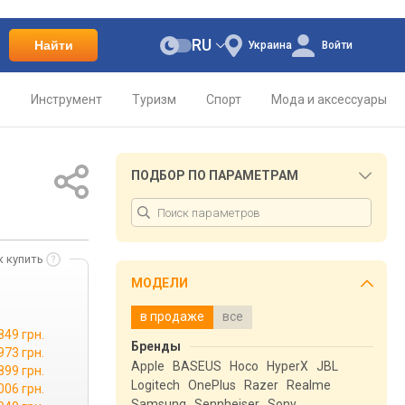
RU
Найти
Украина
Войти
о
Инструмент
Туризм
Спорт
Мода и аксессуары
ПОДБОР ПО ПАРАМЕТРАМ
к купить
МОДЕЛИ
в продаже
все
849 грн.
Бренды
973 грн.
Apple
BASEUS
Hoco
HyperX
JBL
899 грн.
Logitech
OnePlus
Razer
Realme
006 грн.
Samsung
Sennheiser
Sony