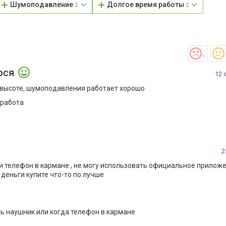
Шумоподавление
Долгое время работы
2
2
1
ося
12 
а высоте, шумоподавления работает хорошо
 работа
2
ли телефон в кармане , не могу использовать официальное приложе
 деньги купите что-то по лучше
ть наушник или когда телефон в кармане