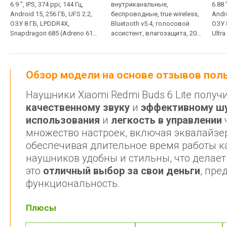
6.9 ", IPS, 374 ppi, 144 Гц,
внутриканальные,
6.88 
Android 15, 256 ГБ, UFS 2.2,
беспроводные, true wireless,
Andr
ОЗУ 8 ГБ, LPDDR4X,
Bluetooth v5.4, голосовой
ОЗУ 
Snapdragon 685 (Adreno 610),
ассистент, влагозащита, 20
Ultra
камера: 2 модуля, 50 МП, Wi-
– 20000 Гц, аккумулятор:
модул
Fi 5, NFC, Dolby Atmos,
57 мАч, до 7.5 ч, с кейсом +
заряд
защита IP64, нет 3.5 мм,
36 ч
ЗУ
зарядка: fast charge,
Обзор модели на основе отзывов по
7000 мАч, 214 г, без ЗУ
Наушники Xiaomi Redmi Buds 6 Lite пол
качественному звуку
и
эффективному ш
использования
и
легкость в управлении
множество настроек, включая эквалайзе
обеспечивая длительное время работы ка
наушников удобны и стильны, что делае
это
отличный выбор за свои деньги
, пре
функциональность.
Плюсы