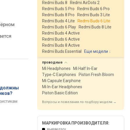
Redmi Buds 8
Redmi AirDots 2
Redmi Buds 5 Pro
Redmi Buds 6 Pro
Redmi Buds 8 Pro
Redmi Buds 3 Lite
Redmi Buds 4 Lite
Redmi Buds 6 Lite
чёрном
Redmi Buds 6 Play
Redmi Buds 8 Lite
Redmi Buds 4 Active
ается
Redmi Buds 6 Active
Redmi Buds 8 Active
Redmi Buds Essential
Еще модели
↓
проводные
Mi Headphones
Mi Half In-Ear
Type-C Earphones
Piston Fresh Bloom
Mi Capsule Earphone
Mi In-Ear Headphones
и должны
иков?
Piston Basic Edition
ристикам
Вопросы и пожелания по подбору модели →
МАРКИРОВКА ПРОИЗВОДИТЕЛЯ:
BHR8653GL