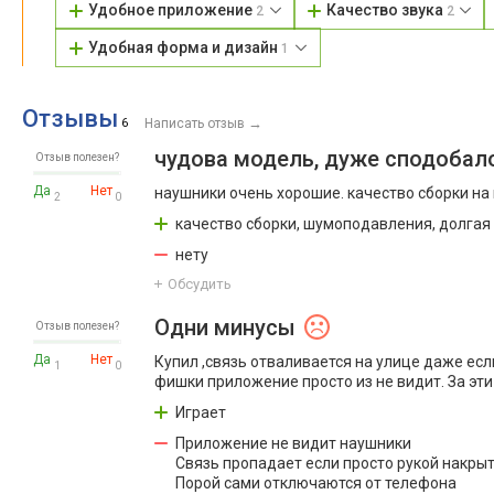
Удобное приложение
Качество звука
2
2
Удобная форма и дизайн
1
Отзывы
→
6
Написать отзыв
чудова модель, дуже сподобал
Отзыв полезен?
Да
Нет
наушники очень хорошие. качество сборки н
2
0
качество сборки, шумоподавления, долгая
нету
Обсудить
Одни минусы
Отзыв полезен?
Да
Нет
Купил ,связь отваливается на улице даже ес
1
0
фишки приложение просто из не видит. За эти
Играет
Приложение не видит наушники
Связь пропадает если просто рукой накры
Порой сами отключаются от телефона