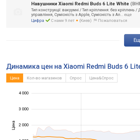
Навушники Xiaomi Redmi Buds 6 Lite White
(BH
Тип конструкції: вакуумні / Тип кріплення: без кріплень 
управління, Сумісність з Apple, Сумісність з An
... еще
Цифра
С нами 9 лет
(Киев)
Пожаловаться
e
Динамика цен на Xiaomi Redmi Buds 6 Lit
Цена
Кол-во магазинов
Спрос
Цена&Спрос
-1 000
-2 000
1 500
5 000
-500
500
4 000
3 000
Цена
2 000
1 000