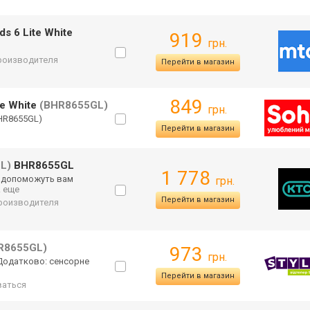
s 6 Lite White
919
грн.
производителя
Перейти в магазин
849
te White
(BHR8655GL)
грн.
BHR8655GL)
Перейти в магазин
L)
BHR8655GL
1 778
te допоможуть вам
грн.
.. еще
Перейти в магазин
 производителя
R8655GL)
973
грн.
/ Додатково: сенсорне
Перейти в магазин
аться