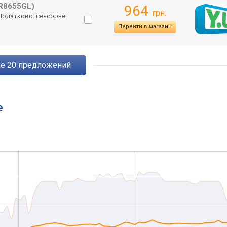
R8655GL)
964
грн.
/ Додатково: сенсорне
Перейти в магазин
ще
20
предложений
e